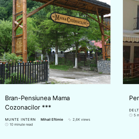
Bran-Pensiunea Mama
Pen
Cozonacilor ***
DELT
5 m
MUNTE INTERN
Mihail Eftimie
2,6K views
10 minute read