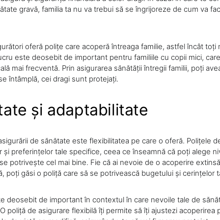
ate gravă, familia ta nu va trebui să se îngrijoreze de cum va fac
gurători oferă polițe care acoperă întreaga familie, astfel încât toți
lucru este deosebit de important pentru familiile cu copii mici, ca
ală mai frecventă. Prin asigurarea sănătății întregii familii, poți avea
se întâmplă, cei dragi sunt protejați.
itate și adaptabilitate
asigurării de sănătate este flexibilitatea pe care o oferă. Polițele d
 și preferințelor tale specifice, ceea ce înseamnă că poți alege ni
 se potrivește cel mai bine. Fie că ai nevoie de o acoperire extins
, poți găsi o poliță care să se potrivească bugetului și cerințelor t
e deosebit de important în contextul în care nevoile tale de sănă
O poliță de asigurare flexibilă îți permite să îți ajustezi acoperire