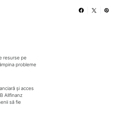
se resurse pe
întâmpina probleme
anciară și acces
B Allfinanz
nii să fie