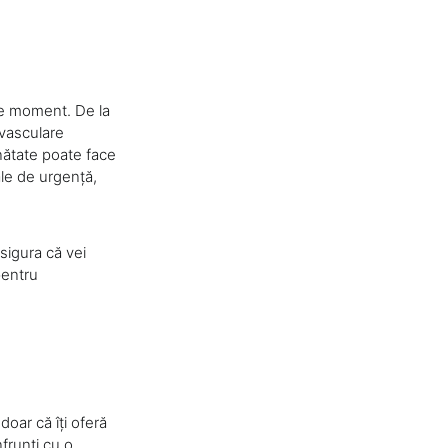
ice moment. De la
 vasculare
ănătate poate face
cale de urgență,
asigura că vei
pentru
doar că îți oferă
nfrunți cu o