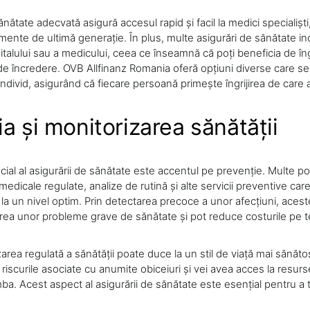
nătate adecvată asigură accesul rapid și facil la medici specialiști,
mente de ultimă generație. În plus, multe asigurări de sănătate in
talului sau a medicului, ceea ce înseamnă că poți beneficia de îngr
 de încredere. OVB Allfinanz Romania oferă opțiuni diverse care s
 individ, asigurând că fiecare persoană primește îngrijirea de care 
a și monitorizarea sănătății
cial al asigurării de sănătate este accentul pe prevenție. Multe po
edicale regulate, analize de rutină și alte servicii preventive care 
la un nivel optim. Prin detectarea precoce a unor afecțiuni, aceste
rea unor probleme grave de sănătate și pot reduce costurile pe 
zarea regulată a sănătății poate duce la un stil de viață mai sănăto
riscurile asociate cu anumite obiceiuri și vei avea acces la resur
ba. Acest aspect al asigurării de sănătate este esențial pentru a t