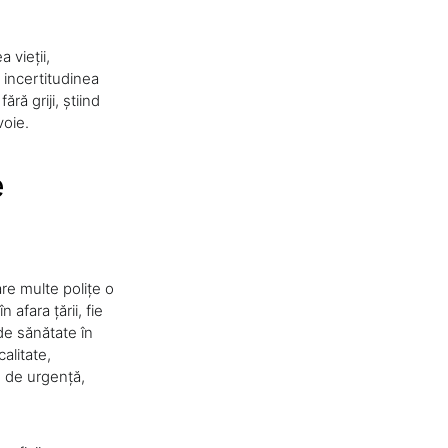
 vieții,
e incertitudinea
ră griji, știind
voie.
e
are multe polițe o
afara țării, fie
de sănătate în
alitate,
e de urgență,