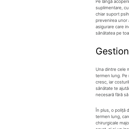
Pe lângă acoperir
suplimentare, cu
chiar suport psih
prevenirea unor 
asigurare care in
sănătatea pe toat
Gestion
Una dintre cele m
termen lung. Pe 
cresc, iar costur
sănătate te ajută
necesară fără să 
În plus, o poliță 
termen lung, care
chirurgicale maj