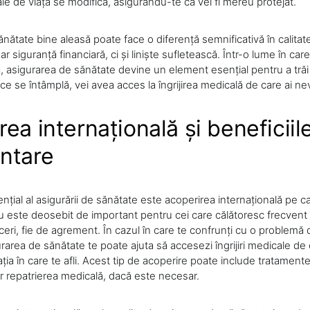
le de viață se modifică, asigurându-te că vei fi mereu protejat.
nătate bine aleasă poate face o diferență semnificativă în calitatea
r siguranță financiară, ci și liniște sufletească. Într-o lume în car
 asigurarea de sănătate devine un element esențial pentru a trăi fă
 ce se întâmplă, vei avea acces la îngrijirea medicală de care ai ne
ea internațională și beneficiil
ntare
nțial al asigurării de sănătate este acoperirea internațională pe c
u este deosebit de important pentru cei care călătoresc frecvent în 
ceri, fie de agrement. În cazul în care te confrunți cu o problemă 
urarea de sănătate te poate ajuta să accesezi îngrijiri medicale de c
ația în care te afli. Acest tip de acoperire poate include tratament
iar repatrierea medicală, dacă este necesar.