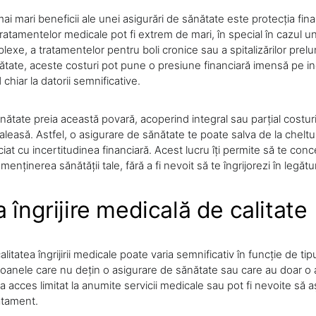
ai mari beneficii ale unei asigurări de sănătate este protecția fin
tratamentelor medicale pot fi extrem de mari, în special în cazul un
lexe, a tratamentelor pentru boli cronice sau a spitalizărilor prelu
tate, aceste costuri pot pune o presiune financiară imensă pe indi
chiar la datorii semnificative.
ătate preia această povară, acoperind integral sau parțial costuri
 aleasă. Astfel, o asigurare de sănătate te poate salva de la cheltui
ciat cu incertitudinea financiară. Acest lucru îți permite să te con
enținerea sănătății tale, fără a fi nevoit să te îngrijorezi în legătu
 îngrijire medicală de calitate
alitatea îngrijirii medicale poate varia semnificativ în funcție de ti
rsoanele care nu dețin o asigurare de sănătate sau care au doar o 
 acces limitat la anumite servicii medicale sau pot fi nevoite să 
atament.