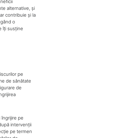
neficii
e alternative, și
r contribuie și la
legând o
 îți susține
iscurilor pe
eme de sănătate
sigurare de
grijirea
îngrijire pe
după intervenții
ecție pe termen