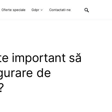
Oferte speciale
Gdpr
Contactati-ne
te important să
gurare de
?