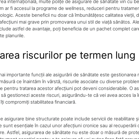
ea internațională, multe polițe de asigurare de sănătate vin cu be
m ar fi accesul la programe de wellness, reduceri pentru tratament
ologic. Aceste beneficii nu doar că îmbunătățesc calitatea vieții, da
afecțiuni mai grave prin promovarea unui stil de viață sănătos. A
clude astfel de avantaje, poți beneficia de un pachet complet care
e planurile.
area riscurilor pe termen lung
ai importante funcții ale asigurării de sănătate este gestionarea r
măsură ce înaintăm în vârstă, riscurile asociate cu diverse probl
ile pentru tratarea acestor afecțiuni pot deveni considerabile. O a
 să gestionezi aceste riscuri, asigurându-te că vei avea acces la în
îți compromiți stabilitatea financiară.
de asigurare bine structurate poate include servicii de reabilitare și 
 sunt esențiale în cazul unor afecțiuni cronice sau al recuperării 
ore. Astfel, asigurarea de sănătate nu este doar o măsură de prot