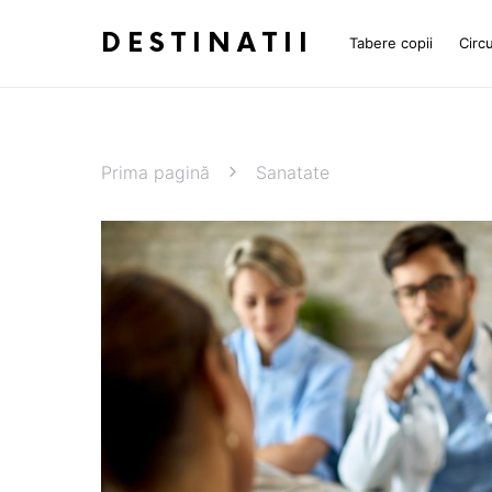
DESTINATII
Tabere copii
Circu
Prima pagină
Sanatate