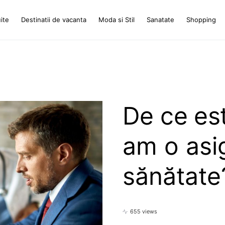
ite
Destinatii de vacanta
Moda si Stil
Sanatate
Shopping
De ce es
am o asi
sănătate
655 views