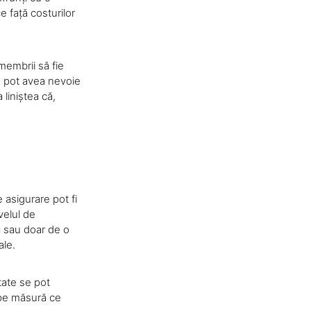
e față costurilor
 membrii să fie
re pot avea nevoie
 liniștea că,
e asigurare pot fi
velul de
ă sau doar de o
ale.
tate se pot
a pe măsură ce