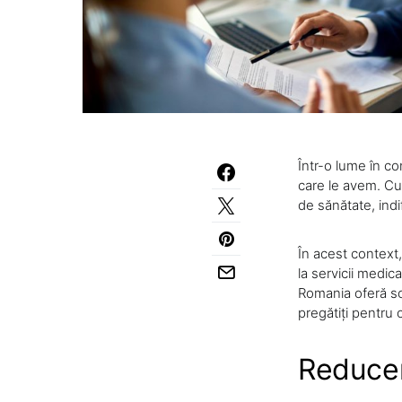
Într-o lume în c
care le avem. Cu 
de sănătate, ind
În acest context,
la servicii medic
Romania oferă sol
pregătiți pentru 
Reducer