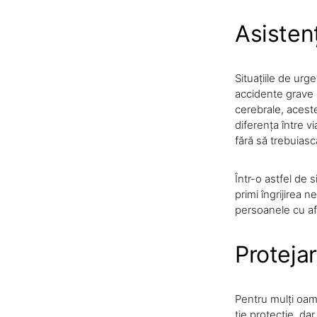
Asisten
Situațiile de urg
accidente grave 
cerebrale, aceste
diferența între vi
fără să trebuiasc
Într-o astfel de 
primi îngrijirea 
persoanele cu afe
Protejar
Pentru mulți oame
ție protecție, dar