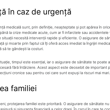
ță în caz de urgență
ență medicală sunt, prin definiție, neașteptate și pot apărea în or
până la crize medicale acute, cum ar fi infarctele sau accidentele
 situații necesită intervenții rapide și eficiente. O asigurare de s
ață și moarte prin faptul că îți oferă acces imediat la îngrijiri medi
ă să te gândești la costuri.
situație, timpul este esențial, iar o asigurare de sănătate te poate 
necesară fără întârziere. Acest aspect este deosebit de important 
cțiuni cronice sau pentru cei care sunt expuși la riscuri mai mari.
ea familiei
ni, protejarea familiei este prioritară. O asigurare de sănătate nu 
 asigură și siguranța financiară a celor dragi. În cazul în care te co