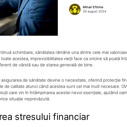
Mihail Eftimie
29 august 2024
ontinuă schimbare, sănătatea rămâne una dintre cele mai valoroa
toate acestea, imprevizibilitatea vieții face ca oricine să poată 
iferent de vârstă sau de starea generală de bine.
 asigurarea de sănătate devine o necesitate, oferind protecție fin
ale de calitate atunci când acestea sunt cel mai mult necesare. OV
uții care vin în întâmpinarea acestei nevoi esențiale, ajutând oame
orice situație neprevăzută.
ea stresului financiar