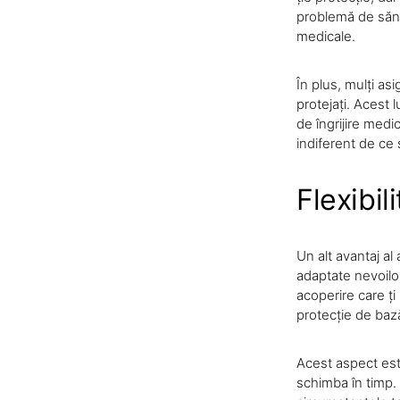
problemă de sănăt
medicale.
În plus, mulți asi
protejați. Acest 
de îngrijire medic
indiferent de ce 
Flexibil
Un alt avantaj al 
adaptate nevoilor
acoperire care ți
protecție de bază
Acest aspect est
schimba în timp. 