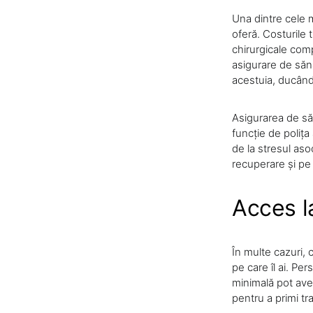
Una dintre cele m
oferă. Costurile 
chirurgicale comp
asigurare de sănă
acestuia, ducând 
Asigurarea de săn
funcție de polița
de la stresul aso
recuperare și pe m
Acces la
În multe cazuri, c
pe care îl ai. Pe
minimală pot avea
pentru a primi tr