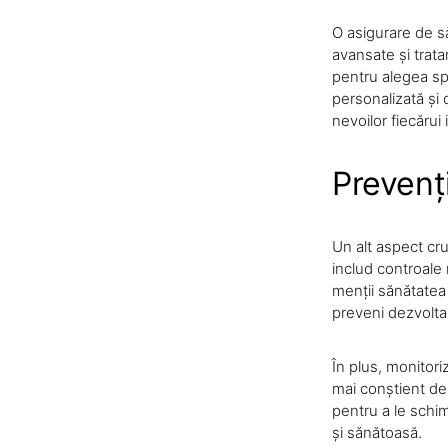
O asigurare de să
avansate și trata
pentru alegea spi
personalizată și
nevoilor fiecărui
Prevenți
Un alt aspect cru
includ controale m
menții sănătatea 
preveni dezvolta
În plus, monitori
mai conștient de 
pentru a le schim
și sănătoasă.