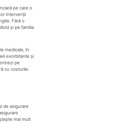
anciară pe care o
or intervenții
ngite. Fără o
vid și pe familia
le medicale, în
eli exorbitante și
centrezi pe
ră cu costurile.
pul de asigurare
asigurare
aștepte mai mult