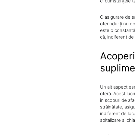
circumstanțele ta
O asigurare de să
oferindu-ți nu doa
este o constantă,
că, indiferent de
Acoperir
suplime
Un alt aspect ese
oferă. Acest lucr
în scopuri de afa
străinătate, asig
indiferent de loc
spitalizare și ch