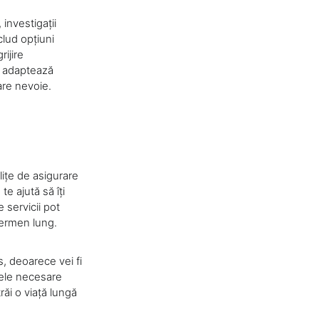
 investigații
clud opțiuni
ijire
e adaptează
are nevoie.
lițe de asigurare
te ajută să îți
 servicii pot
termen lung.
s, deoarece vei fi
sele necesare
răi o viață lungă