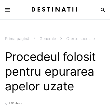
DESTINATII
Prima pagină
Generale
Oferte speciale
Procedeul folosit
pentru epurarea
apelor uzate
1,4K views