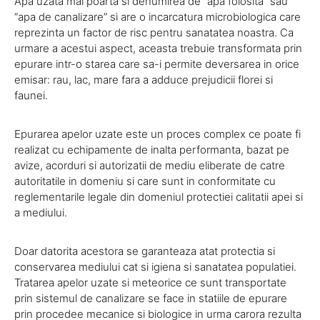
Apa uzata mai poarta si denumirea de “apa folosita” sau
“apa de canalizare” si are o incarcatura microbiologica care
reprezinta un factor de risc pentru sanatatea noastra. Ca
urmare a acestui aspect, aceasta trebuie transformata prin
epurare intr-o starea care sa-i permite deversarea in orice
emisar: rau, lac, mare fara a adduce prejudicii florei si
faunei.
Epurarea apelor uzate este un proces complex ce poate fi
realizat cu echipamente de inalta performanta, bazat pe
avize, acorduri si autorizatii de mediu eliberate de catre
autoritatile in domeniu si care sunt in conformitate cu
reglementarile legale din domeniul protectiei calitatii apei si
a mediului.
Doar datorita acestora se garanteaza atat protectia si
conservarea mediului cat si igiena si sanatatea populatiei.
Tratarea apelor uzate si meteorice ce sunt transportate
prin sistemul de canalizare se face in statiile de epurare
prin procedee mecanice si biologice in urma carora rezulta