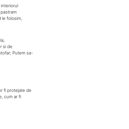
interiorul
e pastram
 le folosim,
la,
r si de
antofar; Putem sa-
r fi protejate de
, cum ar fi