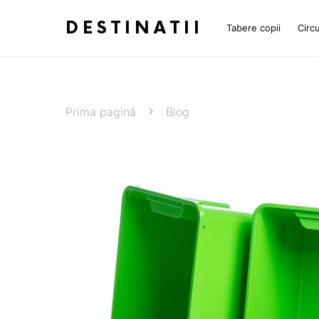
DESTINATII
Tabere copii
Circu
Prima pagină
Blog