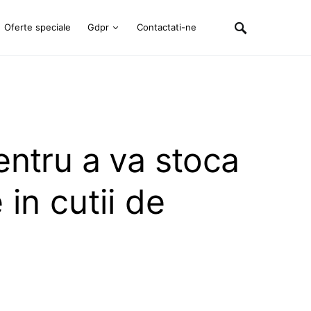
Oferte speciale
Gdpr
Contactati-ne
entru a va stoca
 in cutii de