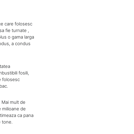
ce care folosesc
sa fie turnate ,
plus o gama larga
produs, a condus
itatea
stibili fosili,
e folosesc
bac.
. Mai mult de
e milioane de
estimeaza ca pana
e tone.