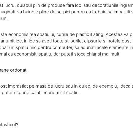
t lucru, dulapul plin de produse fara loc sau decoratiunile ingram
maginati-va hainele pline de sclipici pentru ca trebuie sa impartiti 
iun.
ste economisirea spatiului, cutiile de plastic il ating; Acestea va p
anumit loc, in loc sa aveti toate stilourile, clipsurile si notele post-
u doar un spatiu mic pentru computer, sa adunati acele elemente i
ai ca economisiti spatiu, dar puteti stoca chiar si mai mult.
mane ordonat
ost imprastiat pe masa de lucru sau in dulap, de exemplu, daca 
ic, putem spune ca ati economisit spatiu.
lasticul?