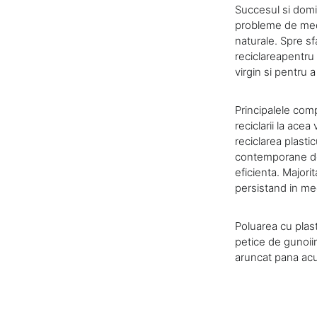
Succesul si domin
probleme de medi
naturale. Spre sf
reciclareapentru
virgin si pentru 
Principalele com
reciclarii la ace
reciclarea plasti
contemporane de 
eficienta. Majorit
persistand in med
Poluarea cu plast
petice de gunoiin
aruncat pana acum