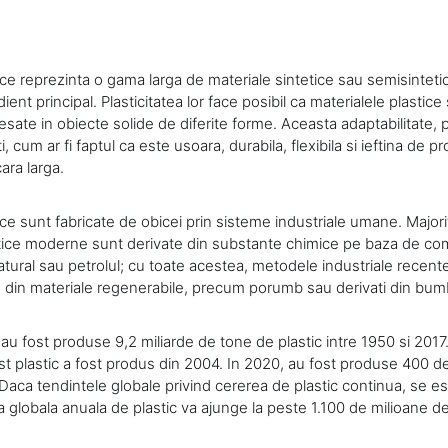
ice reprezinta o gama larga de materiale sintetice sau semisinteti
ient principal. Plasticitatea lor face posibil ca materialele plastice 
sate in obiecte solide de diferite forme. Aceasta adaptabilitate, 
i, cum ar fi faptul ca este usoara, durabila, flexibila si ieftina de 
cara larga.
ice sunt fabricate de obicei prin sisteme industriale umane. Major
tice moderne sunt derivate din substante chimice pe baza de combu
atural sau petrolul; cu toate acestea, metodele industriale recent
e din materiale regenerabile, precum porumb sau derivati ​​din bum
au fost produse 9,2 miliarde de tone de plastic intre 1950 si 2017
st plastic a fost produs din 2004. In 2020, au fost produse 400 d
 Daca tendintele globale privind cererea de plastic continua, se 
 globala anuala de plastic va ajunge la peste 1.100 de milioane d