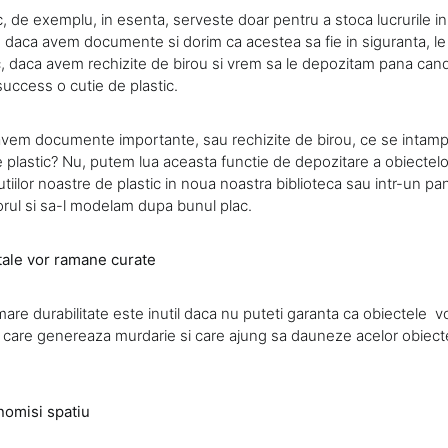
c, de exemplu, in esenta, serveste doar pentru a stoca lucrurile in 
u, daca avem documente si dorim ca acestea sa fie in siguranta, l
c, daca avem rechizite de birou si vrem sa le depozitam pana cand
success o cutie de plastic.
avem documente importante, sau rechizite de birou, ce se intamp
 plastic? Nu, putem lua aceasta functie de depozitare a obiectelo
tiilor noastre de plastic in noua noastra biblioteca sau intr-un p
orul si sa-l modelam dupa bunul plac.
 tale vor ramane curate
are durabilitate este inutil daca nu puteti garanta ca obiectele vo
u care genereaza murdarie si care ajung sa dauneze acelor obiecte
nomisi spatiu