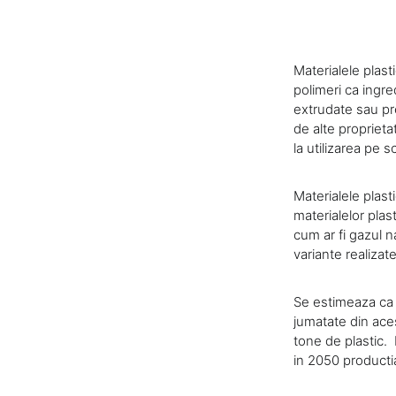
Materialele plast
polimeri ca ingred
extrudate sau pre
de alte proprietat
la utilizarea pe s
Materialele plast
materialelor plas
cum ar fi gazul n
variante realizat
Se estimeaza ca 
jumatate din ace
tone de plastic.
in 2050 productia