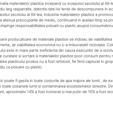
atia materialelor plastice incepand cu inceputul secolului al XX-l
u larg raspandite, datorita ratei lor lente de descompunere in e
arsitul secolului al XX-lea, industria materialelor plastice a promov
 a atenua preocuparile de mediu, continuand in acelasi timp sa pr
a impinge responsabilitatea poluarii cu plastic asupra consumatorul
panii producatoare de materiale plastice se indoiau de viabilitate
a vreme, iar viabilitatea economica nu s-a imbunatatit niciodata. Col
cului este in mare parte ineficienta din cauza esecurilor de a rezol
curatare si sortare a materialelor plastice post-consum pentru re
atea plasticului produs nu a fost refolosit, fie fiind capturat in grop
iu ca poluare cu plastic.
ic poate fi gasita in toate corpurile de apa majore ale lumii , de 
 toate oceanele lumii si contaminarea ecosistemelor terestre. Din 
, aproximativ 14% a fost incinerat si mai putin de 10% a fost reci