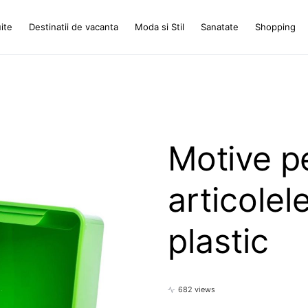
ite
Destinatii de vacanta
Moda si Stil
Sanatate
Shopping
Motive p
articolele
plastic
682 views