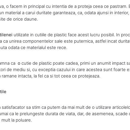
, o facem in principal cu intentia de a proteja ceea ce pastram. E
n material a carui duritate garanteaza, ca, odata ajunsi in interior,
psite de orice daune.
tilenei
utilizate in cutiile de plastic face acest lucru posibil. In pr
a ca unirea componentelor sale este puternica, astfel incat durita
uta odata ce materialul este rece.
eamna ca
o
cutie de plastic poate cadea, primi un anumit impact 
tori de mediu si, cu exceptia cazului in care acestea sunt foarte 
a ramane intacta, la fel ca si tot ceea ce protejeaza.
tile
satisfacator sa stim ca putem da mai mult de o utilizare articolelo
umai ca le prelungeste durata de viata, dar, de asemenea, scade 
e mult la poluare.