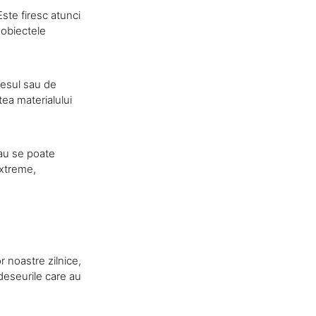
ste firesc atunci
 obiectele
ocesul sau de
tea materialului
sau se poate
extreme,
r noastre zilnice,
deseurile care au