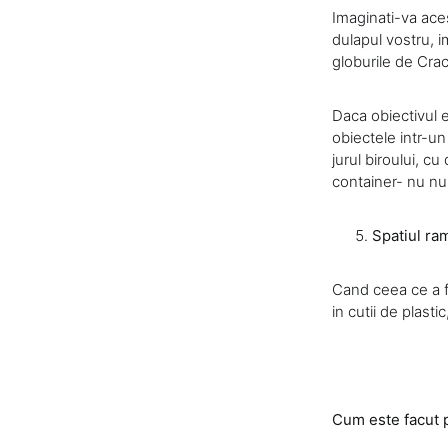
Imaginati-va aces
dulapul vostru, i
globurile de Crac
Daca obiectivul e
obiectele intr-un 
jurul biroului, c
container- nu num
Spatiul ra
Cand ceea ce a f
in cutii de plast
Cum este facut p