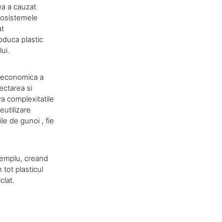
ea a cauzat
cosistemele
at
oduca plastic
ui.
a economica a
ectarea si
va complexitatile
utilizare
ile de gunoi , fie
exemplu, creand
tot plasticul
clat.