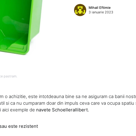
Mihail Eftimie
3 ianuarie 2023
 ce pastram.
 o achizitie, este intotdeauna bine sa ne asiguram ca banii nostri 
util si ca nu cumparam doar din impuls ceva care va ocupa spatiu 
zi aici exemple de
navete Schoellerallibert
.
 sau este rezistent