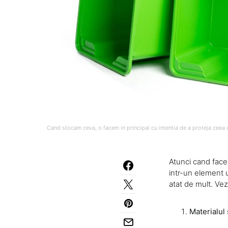
Cand stocam ceva, o facem in principal cu intentia de a proteja ceea
Atunci cand facem
intr-un element 
atat de mult. Ve
Materialul