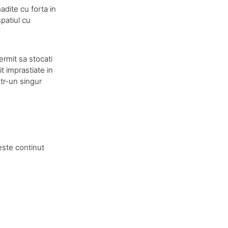
adite cu forta in
spatiul cu
ermit sa stocati
it imprastiate in
ntr-un singur
este continut