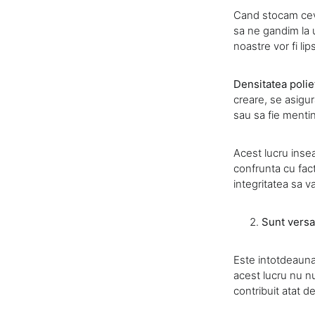
Cand stocam ceva
sa ne gandim la u
noastre vor fi li
Densitatea polie
creare, se asigur
sau sa fie mentin
Acest lucru ins
confrunta cu fac
integritatea sa v
Sunt versa
Este intotdeauna 
acest lucru nu n
contribuit atat d