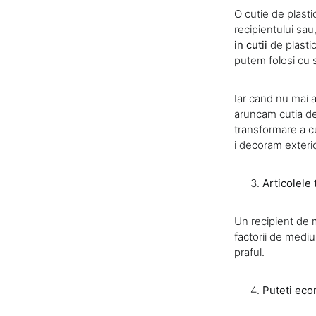
O cutie de plasti
recipientului sa
in cutii
de plasti
putem folosi cu 
Iar cand nu mai 
aruncam cutia de
transformare a cu
i decoram exteri
Articolele
Un recipient de m
factorii de medi
praful.
Puteti eco