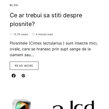
BLOG
Ce ar trebui sa stiti despre
plosnite?
13,7K views
4 minute read
Plosnitele (Cimex lectularius ) sunt insecte mici,
ovale, care se hranesc prin supt sange de la
oameni sau…
READ MORE