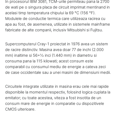
In procesorul IBM 3081, TCM-urile permiteau pana la 2700
de wati pe o singura placa de circuit imprimat mentinand in
acelasi timp temperatura chipului la 69 °C (156 °F).
Modulele de conductie termica care utilizeaza racirea cu
apa au fost, de asemenea, utilizate in sistemele mainframe
fabricate de alte companii, inclusiv Mitsubishi si Fujitsu.
Supercomputerul Cray-1 proiectat in 1976 avea un sistem
de racire distinctiv. Masina avea doar 77 de inchi (2.000
mm) inaltime si 56+1⁄2 inci (1.440 mm) in diametru si
consuma pana la 115 kilowati; acest consum este
comparabil cu consumul mediu de energie a cateva zeci
de case occidentale sau a unei masini de dimensiuni medii.
Circuitele integrate utilizate in masina erau cele mai rapide
disponibile la momentul respectiv, folosind logica cuplata la
emitator; cu toate acestea, viteza a fost insotita de un
consum mare de energie in comparatie cu dispozitivele
CMOS ulterioare.