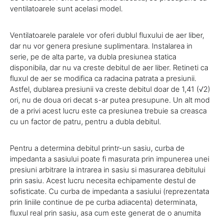
ventilatoarele sunt acelasi model.
Ventilatoarele paralele vor oferi dublul fluxului de aer liber,
dar nu vor genera presiune suplimentara. Instalarea in
serie, pe de alta parte, va dubla presiunea statica
disponibila, dar nu va creste debitul de aer liber. Retineti ca
fluxul de aer se modifica ca radacina patrata a presiunii.
Astfel, dublarea presiunii va creste debitul doar de 1,41 (√2)
ori, nu de doua ori decat s-ar putea presupune. Un alt mod
de a privi acest lucru este ca presiunea trebuie sa creasca
cu un factor de patru, pentru a dubla debitul.
Pentru a determina debitul printr-un sasiu, curba de
impedanta a sasiului poate fi masurata prin impunerea unei
presiuni arbitrare la intrarea in sasiu si masurarea debitului
prin sasiu. Acest lucru necesita echipamente destul de
sofisticate. Cu curba de impedanta a sasiului (reprezentata
prin liniile continue de pe curba adiacenta) determinata,
fluxul real prin sasiu, asa cum este generat de o anumita