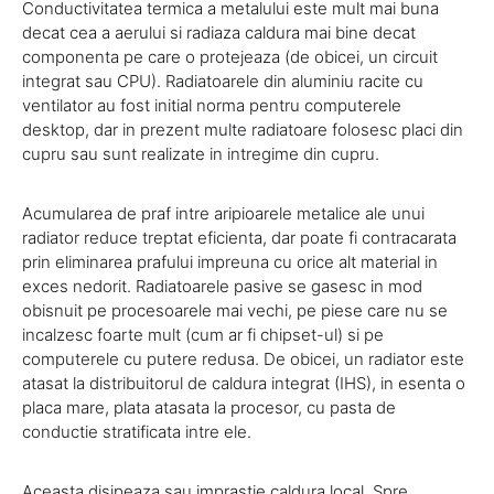
Conductivitatea termica a metalului este mult mai buna
decat cea a aerului si radiaza caldura mai bine decat
componenta pe care o protejeaza (de obicei, un circuit
integrat sau CPU). Radiatoarele din aluminiu racite cu
ventilator au fost initial norma pentru computerele
desktop, dar in prezent multe radiatoare folosesc placi din
cupru sau sunt realizate in intregime din cupru.
Acumularea de praf intre aripioarele metalice ale unui
radiator reduce treptat eficienta, dar poate fi contracarata
prin eliminarea prafului impreuna cu orice alt material in
exces nedorit. Radiatoarele pasive se gasesc in mod
obisnuit pe procesoarele mai vechi, pe piese care nu se
incalzesc foarte mult (cum ar fi chipset-ul) si pe
computerele cu putere redusa. De obicei, un radiator este
atasat la distribuitorul de caldura integrat (IHS), in esenta o
placa mare, plata atasata la procesor, cu pasta de
conductie stratificata intre ele.
Aceasta disipeaza sau imprastie caldura local. Spre