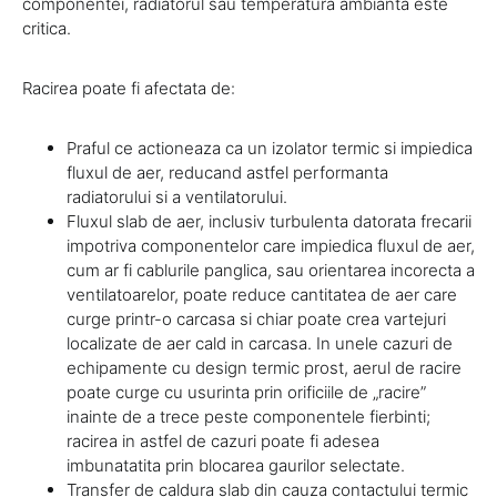
componentei, radiatorul sau temperatura ambianta este
critica.
Racirea poate fi afectata de:
Praful ce actioneaza ca un izolator termic si impiedica
fluxul de aer, reducand astfel performanta
radiatorului si a ventilatorului.
Fluxul slab de aer, inclusiv turbulenta datorata frecarii
impotriva componentelor care impiedica fluxul de aer,
cum ar fi cablurile panglica, sau orientarea incorecta a
ventilatoarelor, poate reduce cantitatea de aer care
curge printr-o carcasa si chiar poate crea vartejuri
localizate de aer cald in carcasa. In unele cazuri de
echipamente cu design termic prost, aerul de racire
poate curge cu usurinta prin orificiile de „racire”
inainte de a trece peste componentele fierbinti;
racirea in astfel de cazuri poate fi adesea
imbunatatita prin blocarea gaurilor selectate.
Transfer de caldura slab din cauza contactului termic