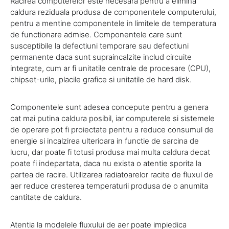
Racirea computerelor este necesara pentru a elimina
caldura reziduala produsa de componentele computerului,
pentru a mentine componentele in limitele de temperatura
de functionare admise. Componentele care sunt
susceptibile la defectiuni temporare sau defectiuni
permanente daca sunt supraincalzite includ circuite
integrate, cum ar fi unitatile centrale de procesare (CPU),
chipset-urile, placile grafice si unitatile de hard disk.
Componentele sunt adesea concepute pentru a genera
cat mai putina caldura posibil, iar computerele si sistemele
de operare pot fi proiectate pentru a reduce consumul de
energie si incalzirea ulterioara in functie de sarcina de
lucru, dar poate fi totusi produsa mai multa caldura decat
poate fi indepartata, daca nu exista o atentie sporita la
partea de racire. Utilizarea radiatoarelor racite de fluxul de
aer reduce cresterea temperaturii produsa de o anumita
cantitate de caldura.
Atentia la modelele fluxului de aer poate impiedica