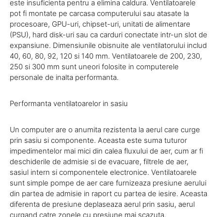
este insuficienta pentru a elimina caldura. Ventilatoarele
pot fi montate pe carcasa computerului sau atasate la
procesoare, GPU-uri, chipset-uri, unitati de alimentare
(PSU), hard disk-uri sau ca carduri conectate intr-un slot de
expansiune. Dimensiunile obisnuite ale ventilatorului includ
40, 60, 80, 92, 120 si 140 mm. Ventilatoarele de 200, 230,
250 si 300 mm sunt uneori folosite in computerele
personale de inalta performanta.
Performanta ventilatoarelor in sasiu
Un computer are o anumita rezistenta la aerul care curge
prin sasiu si componente. Aceasta este suma tuturor
impedimentelor mai mici din calea fluxului de aer, cum ar fi
deschiderile de admisie si de evacuare, filtrele de aer,
sasiul intern si componentele electronice. Ventilatoarele
sunt simple pompe de aer care furnizeaza presiune aerului
din partea de admisie in raport cu partea de iesire. Aceasta
diferenta de presiune deplaseaza aerul prin sasiu, aerul
curgand catre zonele cu presiune mai scazuta.