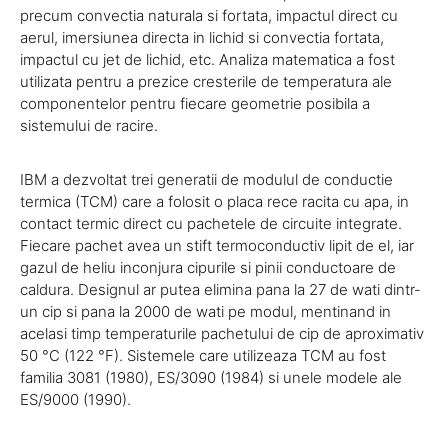
precum convectia naturala si fortata, impactul direct cu
aerul, imersiunea directa in lichid si convectia fortata,
impactul cu jet de lichid, etc. Analiza matematica a fost
utilizata pentru a prezice cresterile de temperatura ale
componentelor pentru fiecare geometrie posibila a
sistemului de racire.
IBM a dezvoltat trei generatii de modulul de conductie
termica (TCM) care a folosit o placa rece racita cu apa, in
contact termic direct cu pachetele de circuite integrate.
Fiecare pachet avea un stift termoconductiv lipit de el, iar
gazul de heliu inconjura cipurile si pinii conductoare de
caldura. Designul ar putea elimina pana la 27 de wati dintr-
un cip si pana la 2000 de wati pe modul, mentinand in
acelasi timp temperaturile pachetului de cip de aproximativ
50 °C (122 °F). Sistemele care utilizeaza TCM au fost
familia 3081 (1980), ES/3090 (1984) si unele modele ale
ES/9000 (1990).