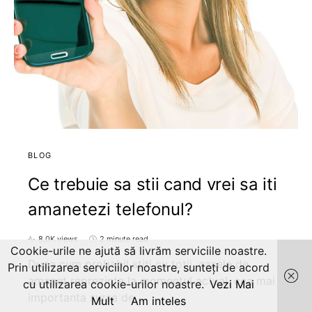
BLOG
Ce trebuie sa stii cand vrei sa iti
amanetezi telefonul?
8,0K views
2 minute read
Cookie-urile ne ajută să livrăm serviciile noastre.
Dupa cum probabil stiti cu totii, casele de
Prin utilizarea serviciilor noastre, sunteți de acord
amanet reprezinta la momentul actual, cea mai
cu utilizarea cookie-urilor noastre.
Vezi Mai
importanta sursa de…
Mult
Am inteles