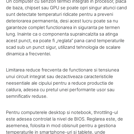
Un computer cu senzori termici integrati in procesor, placa
de baza, chipset sau GPU se poate opri singur atunci cand
sunt detectate temperaturi ridicate pentru a preveni
deteriorarea permanenta, desi acest lucru poate sa nu
garanteze complet functionarea in siguranta pe termen
lung. Inainte ca o componenta supraincalzita sa atinga
acest punct, ea poate fi „reglata” pana cand temperaturile
scad sub un punct sigur, utilizand tehnologia de scalare
dinamica a frecventei.
Limitarea reduce frecventa de functionare si tensiunea
unui circuit integrat sau dezactiveaza caracteristicile
neesentiale ale cipului pentru a reduce productia de
caldura, adesea cu pretul unei performante usor sau
semnificativ reduse.
Pentru computerele desktop si notebook, throttling-ul
este adesea controlat la nivel de BIOS. Reglarea este, de
asemenea, folosita in mod obisnuit pentru a gestiona
temperaturile in smartphone-uri si tablete, unde