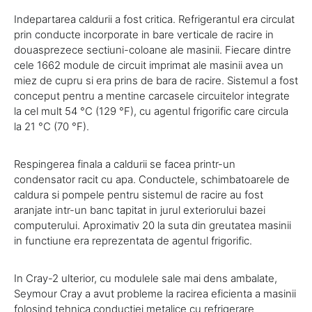
Indepartarea caldurii a fost critica. Refrigerantul era circulat
prin conducte incorporate in bare verticale de racire in
douasprezece sectiuni-coloane ale masinii. Fiecare dintre
cele 1662 module de circuit imprimat ale masinii avea un
miez de cupru si era prins de bara de racire. Sistemul a fost
conceput pentru a mentine carcasele circuitelor integrate
la cel mult 54 °C (129 °F), cu agentul frigorific care circula
la 21 °C (70 °F).
Respingerea finala a caldurii se facea printr-un
condensator racit cu apa. Conductele, schimbatoarele de
caldura si pompele pentru sistemul de racire au fost
aranjate intr-un banc tapitat in jurul exteriorului bazei
computerului. Aproximativ 20 la suta din greutatea masinii
in functiune era reprezentata de agentul frigorific.
In Cray-2 ulterior, cu modulele sale mai dens ambalate,
Seymour Cray a avut probleme la racirea eficienta a masinii
folosind tehnica conductiei metalice cu refrigerare