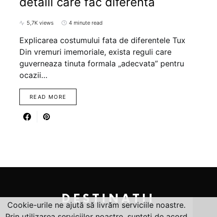
detalii care fac diferenta
5,7K views
4 minute read
Explicarea costumului fata de diferentele Tux
Din vremuri imemoriale, exista reguli care
guverneaza tinuta formala „adecvata” pentru
ocazii…
READ MORE
DESTINATII
Cookie-urile ne ajută să livrăm serviciile noastre.
Prin utilizarea serviciilor noastre, sunteți de acord