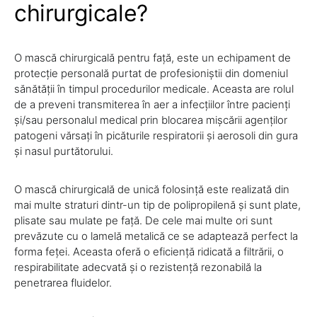
chirurgicale?
O mască chirurgicală pentru față, este un echipament de
protecție personală purtat de profesioniștii din domeniul
sănătății în timpul procedurilor medicale. Aceasta are rolul
de a preveni transmiterea în aer a infecțiilor între pacienți
și/sau personalul medical prin blocarea mișcării agenților
patogeni vărsați în picăturile respiratorii și aerosoli din gura
și nasul purtătorului.
O mască chirurgicală de unică folosință este realizată din
mai multe straturi dintr-un tip de polipropilenă și sunt plate,
plisate sau mulate pe față. De cele mai multe ori sunt
prevăzute cu o lamelă metalică ce se adaptează perfect la
forma feței. Aceasta oferă o eficiență ridicată a filtrării, o
respirabilitate adecvată și o rezistență rezonabilă la
penetrarea fluidelor.