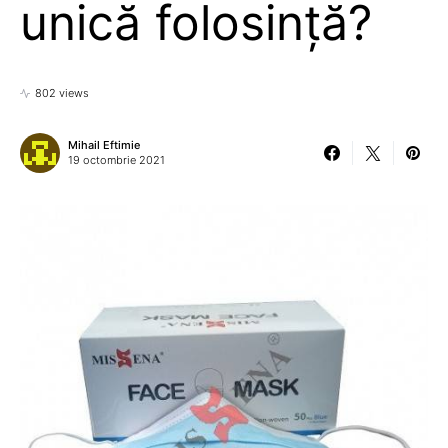
unică folosință?
802 views
Mihail Eftimie
19 octombrie 2021