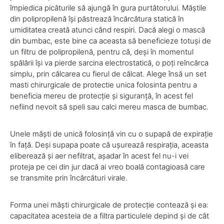
împiedica picăturile să ajungă în gura purtătorului. Măștile
din polipropilenă își păstrează încărcătura statică în
umiditatea creată atunci când respiri. Dacă alegi o mască
din bumbac, este bine ca aceasta să beneficieze totuși de
un filtru de polipropilenă, pentru că, deși în momentul
spălării își va pierde sarcina electrostatică, o poți reîncărca
simplu, prin călcarea cu fierul de călcat. Alege însă un set
masti chirurgicale de protectie unica folosinta pentru a
beneficia mereu de protecție și siguranță, în acest fel
nefiind nevoit să speli sau calci mereu masca de bumbac.
Unele măști de unică folosință vin cu o supapă de expirație
în față. Deși supapa poate că ușurează respirația, aceasta
eliberează și aer nefiltrat, așadar în acest fel nu-i vei
proteja pe cei din jur dacă ai vreo boală contagioasă care
se transmite prin încărcături virale.
Forma unei măști chirurgicale de protecție contează și ea:
capacitatea acesteia de a filtra particulele depind și de cât