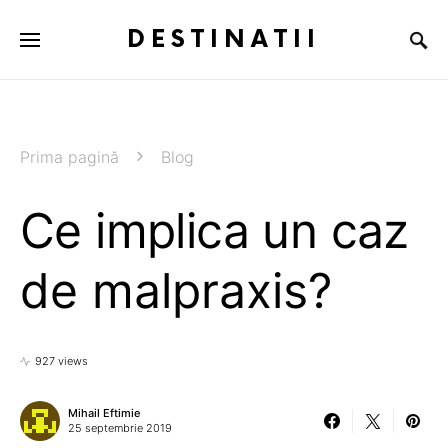
DESTINATII
Prima pagină
Blog
Ce implica un caz
de malpraxis?
927 views
Mihail Eftimie
25 septembrie 2019