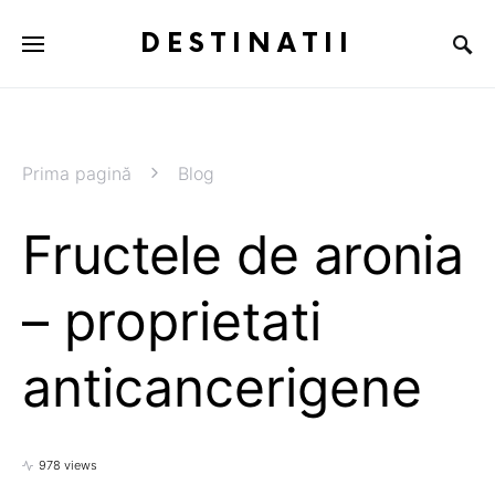
DESTINATII
Prima pagină
Blog
Fructele de aronia
– proprietati
anticancerigene
978 views