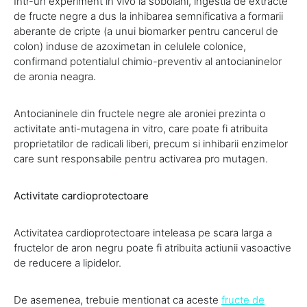
Intr-un experiment in vivo la sobolani, ingestia de extracte
de fructe negre a dus la inhibarea semnificativa a formarii
aberante de cripte (a unui biomarker pentru cancerul de
colon) induse de azoximetan in celulele colonice,
confirmand potentialul chimio-preventiv al antocianinelor
de aronia neagra.
Antocianinele din fructele negre ale aroniei prezinta o
activitate anti-mutagena in vitro, care poate fi atribuita
proprietatilor de radicali liberi, precum si inhibarii enzimelor
care sunt responsabile pentru activarea pro mutagen.
Activitate cardioprotectoare
Activitatea cardioprotectoare inteleasa pe scara larga a
fructelor de aron negru poate fi atribuita actiunii vasoactive
de reducere a lipidelor.
De asemenea, trebuie mentionat ca aceste
fructe de