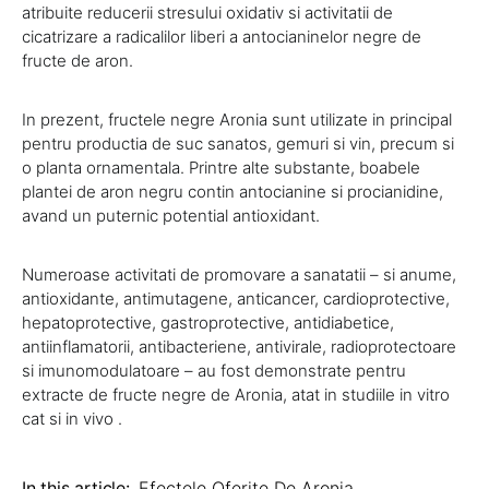
atribuite reducerii stresului oxidativ si activitatii de
cicatrizare a radicalilor liberi a antocianinelor negre de
fructe de aron.
In prezent, fructele negre Aronia sunt utilizate in principal
pentru productia de suc sanatos, gemuri si vin, precum si
o planta ornamentala. Printre alte substante, boabele
plantei de aron negru contin antocianine si procianidine,
avand un puternic potential antioxidant.
Numeroase activitati de promovare a sanatatii – si anume,
antioxidante, antimutagene, anticancer, cardioprotective,
hepatoprotective, gastroprotective, antidiabetice,
antiinflamatorii, antibacteriene, antivirale, radioprotectoare
si imunomodulatoare – au fost demonstrate pentru
extracte de fructe negre de Aronia, atat in ​​studiile in vitro
cat si in vivo .
In this article:
Efectele Oferite De Aronia
,