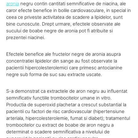
aronia
negru contin cantitati semnificative de niacina, ale
caror efecte benefice in bolile cardiovasculare, in special in
ceea ce priveste activitatea de scadere a lipidelor, sunt
bine cunoscute. Drept urmare, efectele observate ale
sucului de boabe negre de aronia pot fi atribuite si
prezentei niacinei.
Efectele benefice ale fructelor negre de aronia asupra
concentratiei lipidelor din sange au fost observate la
pacientii hipercolesterolemici care primesc antocianine
negre sub forma de suc sau extracte uscate.
S-a demonstrat ca extractele de aron negru au influentat
semnificativ functiile trombocitelor umane in vitro.
Productia de superoxid plachetar a crescut substantial la
pacientii cu factori de risc cardiovascular (hipertensiune
arteriala, hipercolesterolemie, fumat si diabet); tratamentul
trombocitelor cu extract de boabe de aron negru a
determinat o scadere semnificativa a nivelului de