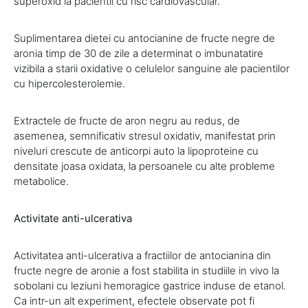
superoxid la pacientii cu risc cardiovascular.
Suplimentarea dietei cu antocianine de fructe negre de
aronia timp de 30 de zile a determinat o imbunatatire
vizibila a starii oxidative o celulelor sanguine ale pacientilor
cu hipercolesterolemie.
Extractele de fructe de aron negru au redus, de
asemenea, semnificativ stresul oxidativ, manifestat prin
niveluri crescute de anticorpi auto la lipoproteine ​​cu
densitate joasa oxidata, la persoanele cu alte probleme
metabolice.
Activitate anti-ulcerativa
Activitatea anti-ulcerativa a fractiilor de antocianina din
fructe negre de aronie a fost stabilita in studiile in vivo la
sobolani cu leziuni hemoragice gastrice induse de etanol.
Ca intr-un alt experiment, efectele observate pot fi