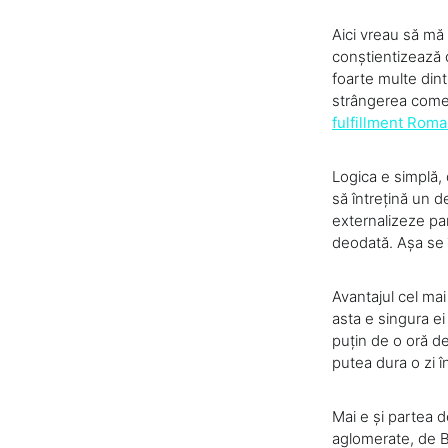
Aici vreau să mă 
conștientizează d
foarte multe dint
strângerea comen
fulfillment Roma
Logica e simplă,
să întrețină un d
externalizeze pa
deodată. Așa se îm
Avantajul cel mai 
asta e singura ei
puțin de o oră de
putea dura o zi î
Mai e și partea d
aglomerate, de B