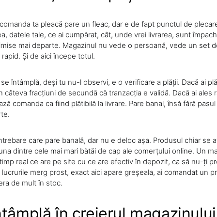
omanda ta pleacă pare un fleac, dar e de fapt punctul de plecare a
eea, datele tale, ce ai cumpărat, cât, unde vrei livrarea, sunt împac
 trimise mai departe. Magazinul nu vede o persoană, vede un set de
 rapid. Și de aici începe totul.
se întâmplă, deși tu nu-l observi, e o verificare a plății. Dacă ai plă
 câteva fracțiuni de secundă că tranzacția e validă. Dacă ai ales
ă comanda ca fiind plătibilă la livrare. Pare banal, însă fără pasul
te.
trebare care pare banală, dar nu e deloc așa. Produsul chiar se af
una dintre cele mai mari bătăi de cap ale comerțului online. Un m
timp real ce are pe site cu ce are efectiv în depozit, ca să nu-ți 
 lucrurile merg prost, exact aici apare greșeala, ai comandat un p
era de mult în stoc.
ntâmplă în creierul magazinului