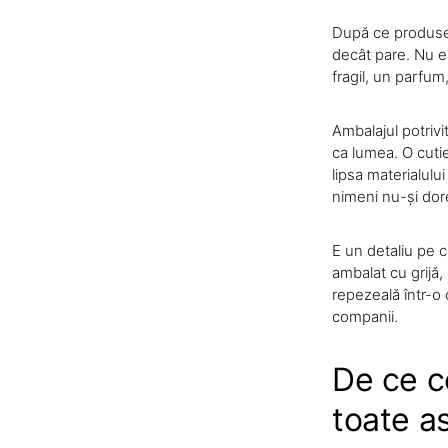
După ce produsel
decât pare. Nu e 
fragil, un parfu
Ambalajul potrivi
ca lumea. O cuti
lipsa materialulu
nimeni nu-și dor
E un detaliu pe c
ambalat cu grijă,
repezeală într-o 
companii.
De ce c
toate a