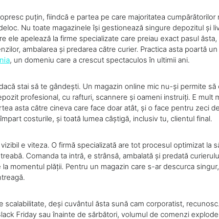
opresc puțin, fiindcă e partea pe care majoritatea cumpărătorilor
eloc. Nu toate magazinele își gestionează singure depozitul și livr
re ele apelează la firme specializate care preiau exact pasul ăsta,
zilor, ambalarea și predarea către curier. Practica asta poartă 
nia
, un domeniu care a crescut spectaculos în ultimii ani.
 dacă stai să te gândești. Un magazin online mic nu-și permite să 
epozit profesional, cu rafturi, scannere și oameni instruiți. E mult 
rtea asta către cineva care face doar atât, și o face pentru zeci 
part costurile, și toată lumea câștigă, inclusiv tu, clientul final.
vizibil e viteza. O firmă specializată are tot procesul optimizat la 
 treabă. Comanda ta intră, e strânsă, ambalată și predată curierulu
 la momentul plății. Pentru un magazin care s-ar descurca singur, 
ntreagă.
e scalabilitate, deși cuvântul ăsta sună cam corporatist, recunosc
lack Friday sau înainte de sărbători, volumul de comenzi explode