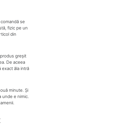
-o comandă se
tă, fizic pe un
ticol din
 produs greșit
rea. De aceea
 exact ăla intră
ouă minute. Și
a unde e nimic.
oamenii.
t