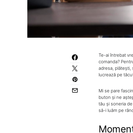
Te-ai întrebat v
comanda? Pentru t
adresa, plătești
lucrează pe tăcut
Mi se pare fascin
buton și ne aștep
tău și soneria de 
să-i luăm pe rân
Momentu