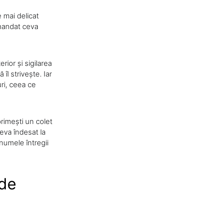
 mai delicat
omandat ceva
rior și sigilarea
l strivește. Iar
uri, ceea ce
primești un colet
ceva îndesat la
 numele întregii
 de