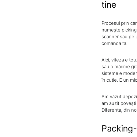
tine
Procesul prin ca
numește picking. 
scanner sau pe un
comanda ta.
Aici, viteza e to
sau o mărime gre
sistemele moderne
în cutie. E un m
Am văzut depozit
am auzit povești
Diferența, din no
Packing-u