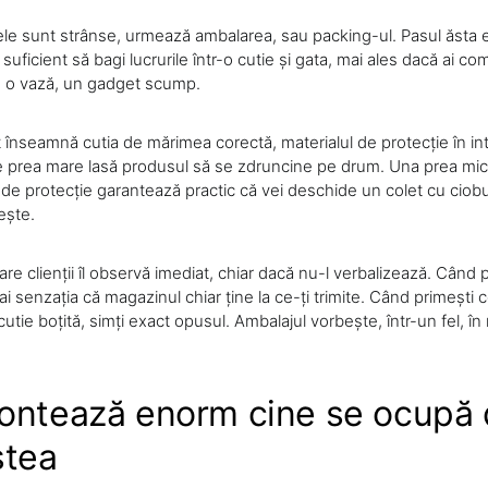
e sunt strânse, urmează ambalarea, sau packing-ul. Pasul ăsta e
suficient să bagi lucrurile într-o cutie și gata, mai ales dacă ai c
m, o vază, un gadget scump.
t înseamnă cutia de mărimea corectă, materialul de protecție în inte
e prea mare lasă produsul să se zdruncine pe drum. Una prea mică î
i de protecție garantează practic că vei deschide un colet cu ciob
ește.
are clienții îl observă imediat, chiar dacă nu-l verbalizează. Când 
 ai senzația că magazinul chiar ține la ce-ți trimite. Când primești 
cutie boțită, simți exact opusul. Ambalajul vorbește, într-un fel, în
ontează enorm cine se ocupă
stea