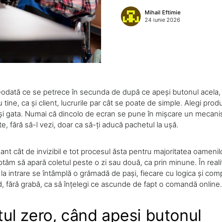
Mihail Eftimie
24 iunie 2026
reodată ce se petrece în secunda de după ce apeși butonul acela,
ine, ca și client, lucrurile par cât se poate de simple. Alegi prod
, și gata. Numai că dincolo de ecran se pune în mișcare un mecani
e, fără să-l vezi, doar ca să-ți aducă pachetul la ușă.
ant cât de invizibil e tot procesul ăsta pentru majoritatea oameni
tăm să apară coletul peste o zi sau două, ca prin minune. În realita
la intrare se întâmplă o grămadă de pași, fiecare cu logica și compli
d, fără grabă, ca să înțelegi ce ascunde de fapt o comandă online.
l zero, când apeși butonul