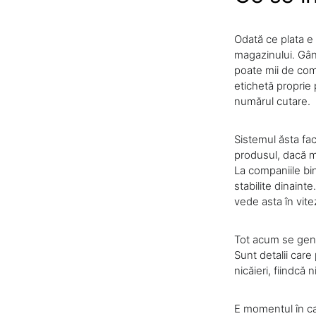
Odată ce plata e 
magazinului. Gând
poate mii de com
etichetă proprie
numărul cutare.
Sistemul ăsta fa
produsul, dacă ma
La companiile bin
stabilite dinaint
vede asta în viteza
Tot acum se gene
Sunt detalii care
nicăieri, fiindcă
E momentul în car