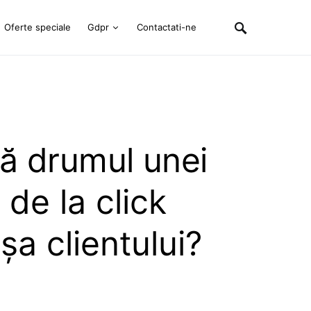
Oferte speciale
Gdpr
Contactati-ne
ă drumul unei
de la click
șa clientului?