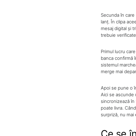
Secunda în care c
lanț. În clipa ac
mesaj digital și
trebuie verificate
Primul lucru care 
banca confirmă în
sistemul marcheaz
merge mai depar
Apoi se pune o în
Aici se ascunde 
sincronizează în 
poate livra. Când
surpriză, nu mai 
Ce se î