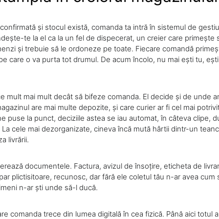
confirmată și stocul există, comanda ta intră în sistemul de gesti
ește-te la el ca la un fel de dispecerat, un creier care primește 
enzi și trebuie să le ordoneze pe toate. Fiecare comandă primeș
 pe care o va purta tot drumul. De acum încolo, nu mai ești tu, eș
ce mult mai mult decât să bifeze comanda. El decide și de unde 
gazinul are mai multe depozite, și care curier ar fi cel mai potrivi
e puse la punct, deciziile astea se iau automat, în câteva clipe, d
e. La cele mai dezorganizate, cineva încă mută hârtii dintr-un teanc î
 livrării.
rează documentele. Factura, avizul de însoțire, eticheta de livrar
 par plictisitoare, recunosc, dar fără ele coletul tău n-ar avea cum
 nimeni n-ar ști unde să-l ducă.
e comanda trece din lumea digitală în cea fizică. Până aici totul a