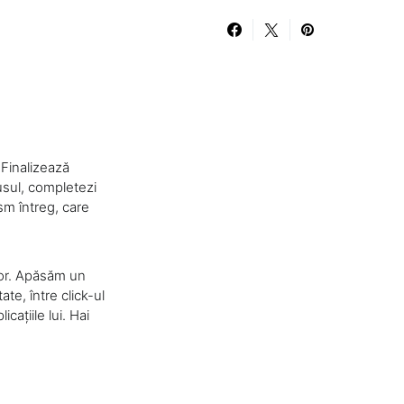
 Finalizează
usul, completezi
sm întreg, care
lor. Apăsăm un
te, între click-ul
cațiile lui. Hai