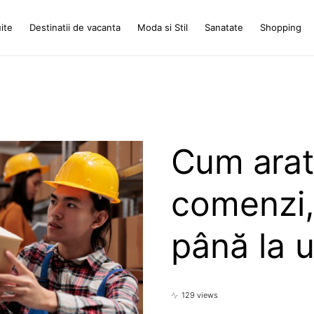
ite
Destinatii de vacanta
Moda si Stil
Sanatate
Shopping
Cum arat
comenzi, 
până la u
129 views