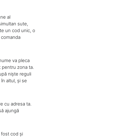
une al
simultan sute,
te un cod unic, o
ti comanda
anume va pleca
t pentru zona ta.
upă niște reguli
n altul, și se
e cu adresa ta.
 să ajungă
 fost cod și