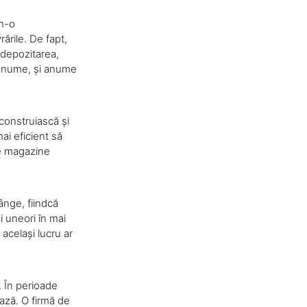
 n-o
ările. De fapt,
 depozitarea,
un nume, și anume
construiască și
mai eficient să
de magazine
sânge, fiindcă
i uneori în mai
același lucru ar
. În perioade
ază. O firmă de