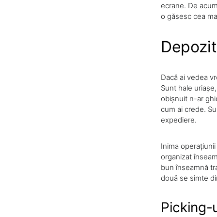
ecrane. De acum î
o găsesc cea mai
Depozit
Dacă ai vedea vr
Sunt hale uriașe,
obișnuit n-ar ghi
cum ai crede. Su
expediere.
Inima operațiunii
organizat înseamn
bun înseamnă tra
două se simte dir
Picking-