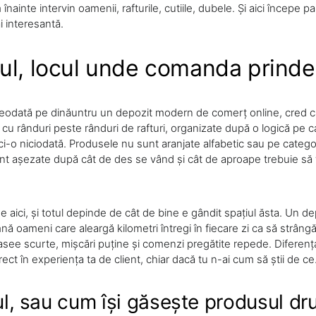
nainte intervin oamenii, rafturile, cutiile, dubele. Și aici începe 
 interesantă.
ul, locul unde comanda prinde
eodată pe dinăuntru un depozit modern de comerț online, cred că 
 cu rânduri peste rânduri de rafturi, organizate după o logică pe 
ci-o niciodată. Produsele nu sunt aranjate alfabetic sau pe catego
nt așezate după cât de des se vând și cât de aproape trebuie să 
 e aici, și totul depinde de cât de bine e gândit spațiul ăsta. Un de
ă oameni care aleargă kilometri întregi în fiecare zi ca să strân
see scurte, mișcări puține și comenzi pregătite repede. Diferența
ect în experiența ta de client, chiar dacă tu n-ai cum să știi de ce
ul, sau cum își găsește produsul dr