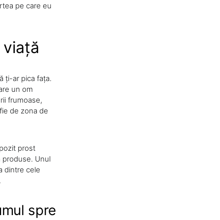
partea pe care eu
 viață
ți-ar pica fața.
care un om
rii frumoase,
fie de zona de
pozit prost
gă produse. Unul
 dintre cele
.
umul spre