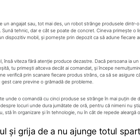
re un angajat sau, tot mai des, un robot strânge produsele dintr
Sună tehnic, dar e cât se poate de concret. Cineva primește o lis
 dispozitiv mobil, și pornește prin depozit ca să adune fiecare ar
tul, însă viteza fără atenție produce dezastre. Dacă persoana ia un
șită, tu primești altceva decât ai comandat, și începe nemulțumi
 verifică prin scanare fiecare produs strâns, ca să se asigure că
ic gest care previne o grămadă de probleme.
e unde o comandă cu cinci produse se strânge în mai puțin de d
 despre locuri unde dura jumătate de oră, pentru că nimeni nu ști
u, stă în organizare și în tehnologie, nu în cât de repede aleargă 
l și grija de a nu ajunge totul spar