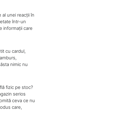
l unei reacții în
hetate într-un
 informații care
tit cu cardul,
 ramburs,
 ăsta nimic nu
lă fizic pe stoc?
agazin serios
promită ceva ce nu
rodus care,