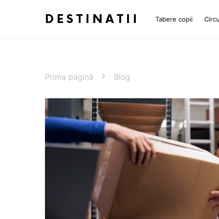
DESTINATII
Tabere copii
Circu
Prima pagină
Blog