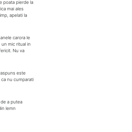
le poata pierde la
lica mai ales
mp, apelati la
oanele carora le
 un mic ritual in
ericit. Nu va
t raspuns este
ra ca nu cumparati
 de a putea
din lemn