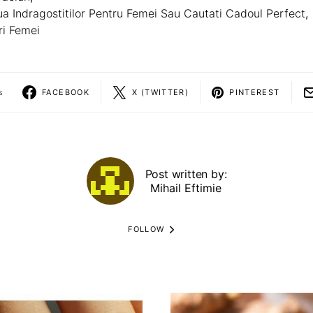
a Indragostitilor Pentru Femei Sau Cautati Cadoul Perfect
,
ri Femei
s
FACEBOOK
X (TWITTER)
PINTEREST
Post written by:
Mihail Eftimie
FOLLOW