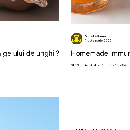
Mihail Eftimie
7 octombrie 2022
 gelului de unghii?
Homemade Immun
BLOG
SANATATE
733 views