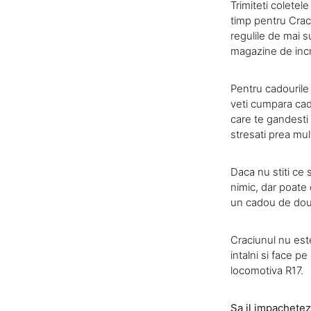
Trimiteti coletel
timp pentru Craci
regulile de mai s
magazine de incr
Pentru cadourile 
veti cumpara cado
care te gandesti 
stresati prea mul
Daca nu stiti ce 
nimic, dar poate 
un cadou de doua 
Craciunul nu est
intalni si face p
locomotiva R17.
Sa il impachetez