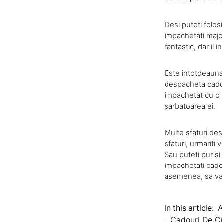
Desi puteti folos
impachetati majo
fantastic, dar il
Este intotdeauna
despacheta cadou
impachetat cu o 
sarbatoarea ei.
Multe sfaturi de
sfaturi, urmariti
Sau puteti pur si
impachetati cado
asemenea, sa va
In this article:
A
,
Cadouri De C