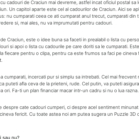
e cu cadouri de Craciun mai devreme, astfel incat oficiul postal sa 
un. Un capitol aparte este cel al cadourilor de Craciun. Aici se ap
us: nu cumparati ceea ce ati cumparat anul trecut, cumparati din ti
edere si, mai ales, nu va imprumutati pentru cadouri.
de Craciun, este o idee buna sa faceti in prealabil o lista cu pers
uri si apoi o lista cu cadourile pe care doriti sa le cumparati. Este
la fiecare pentru o clipa, pentru ca este frumos sa faci pe cineva f
t.
sa cumparati, incercati pur si simplu sa intrebati. Cel mai frecven
ca puteti afla ceva de la prieteni, rude. Cel putin, va puteti asigu
ori. Fa-ti un plan financiar macar intr-un cadru si nu o lua razna.
e despre cate cadouri cumperi, ci despre acel sentiment minunat
e cineva fericit. Cu toate astea noi am putea sugera un Puzzle 3D 
i sau nu?