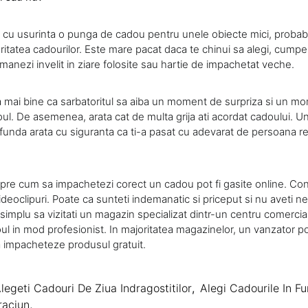
i cu usurinta o punga de cadou pentru unele obiecte mici, probabil
ritatea cadourilor. Este mare pacat daca te chinui sa alegi, cump
 inmanezi invelit in ziare folosite sau hartie de impachetat veche.
 mai bine ca sarbatoritul sa aiba un moment de surpriza si un m
l. De asemenea, arata cat de multa grija ati acordat cadoului. U
funda arata cu siguranta ca ti-a pasat cu adevarat de persoana re
spre cum sa impachetezi corect un cadou pot fi gasite online. Cons
 videoclipuri. Poate ca sunteti indemanatic si priceput si nu aveti ne
 simplu sa vizitati un magazin specializat dintr-un centru comercial
ul in mod profesionist. In majoritatea magazinelor, un vanzator p
 impacheteze produsul gratuit.
legeti Cadouri De Ziua Indragostitilor
,
Alegi Cadourile In F
raciun
,