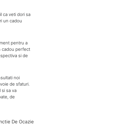
 ca veti dori sa
eri un cadou
oment pentru a
n cadou perfect
spectiva si de
ultati noi
voie de sfaturi.
 si sa va
oate, de
unctie De Ocazie