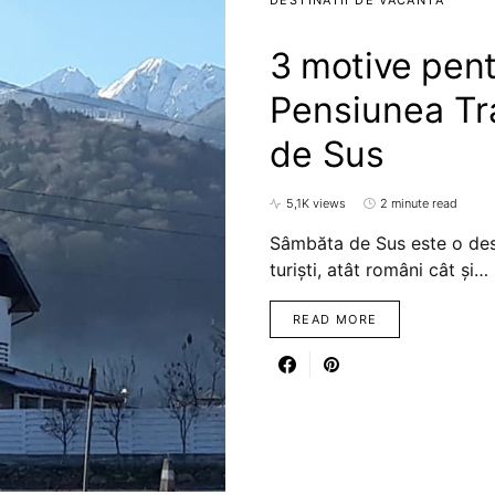
DESTINATII DE VACANTA
3 motive pent
Pensiunea Tr
de Sus
5,1K views
2 minute read
Sâmbăta de Sus este o dest
turiști, atât români cât și…
READ MORE