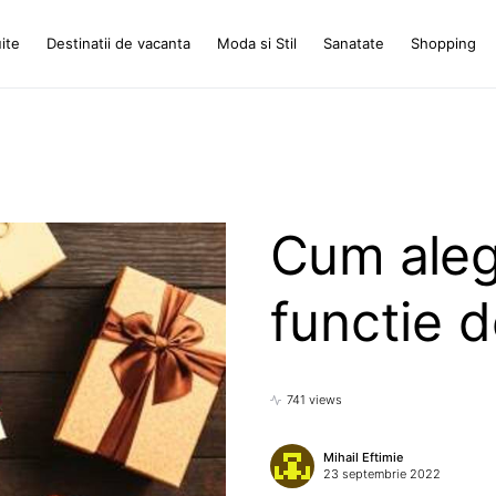
ite
Destinatii de vacanta
Moda si Stil
Sanatate
Shopping
Cum alegi
functie 
741 views
Mihail Eftimie
23 septembrie 2022