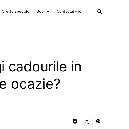
Oferte speciale
Gdpr
Contactati-ne
 cadourile in
de ocazie?