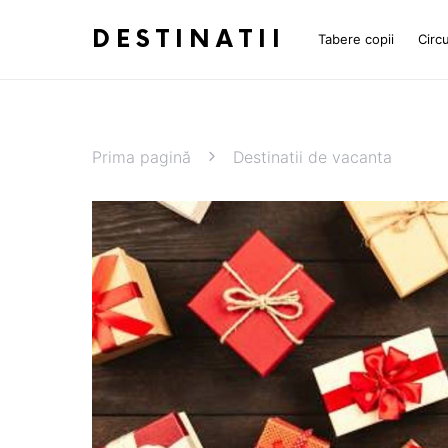
DESTINATII
Tabere copii
Circu
Prima pagină
Destinatii de vacanta