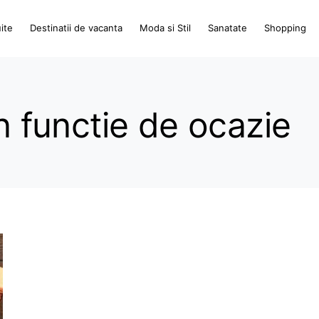
ite
Destinatii de vacanta
Moda si Stil
Sanatate
Shopping
in functie de ocazie