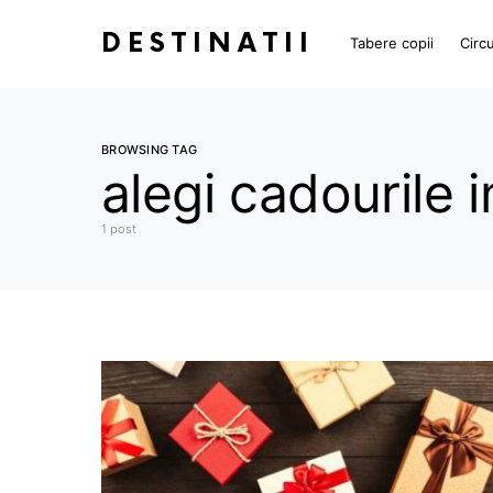
DESTINATII
Tabere copii
Circu
BROWSING TAG
alegi cadourile 
1 post