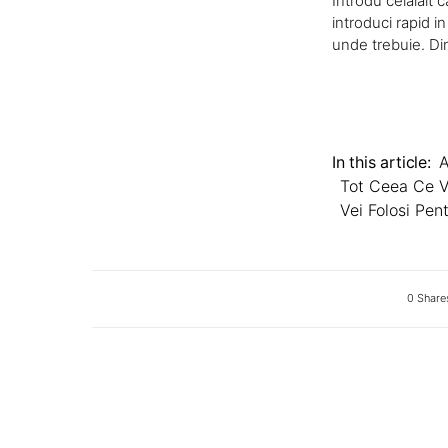
Introdu celalalt c
introduci rapid i
unde trebuie. Di
In this article:
A
Tot Ceea Ce Va
Vei Folosi Pent
0 Share