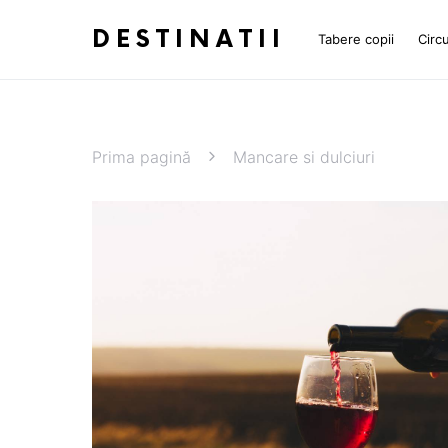
DESTINATII
Tabere copii
Circu
Prima pagină
Mancare si dulciuri