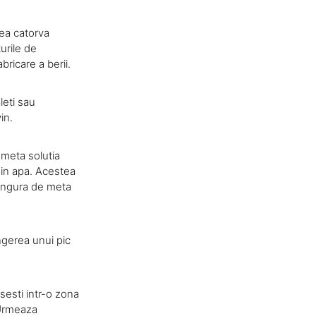
rea catorva
urile de
bricare a berii.
leti sau
in.
 meta solutia
 in apa. Acestea
lingura de meta
angerea unui pic
sesti intr-o zona
 Urmeaza