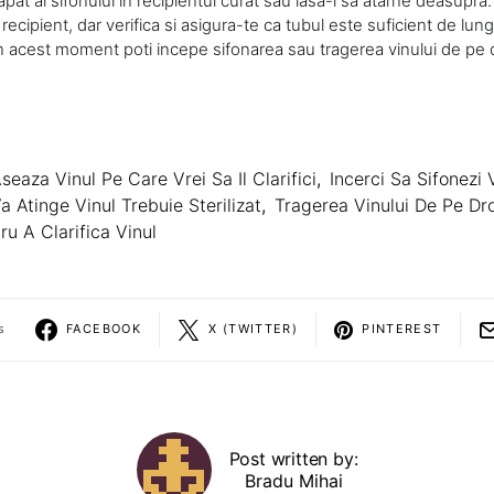
apat al sifonului in recipientul curat sau lasa-l sa atarne deasupra. 
n recipient, dar verifica si asigura-te ca tubul este suficient de lu
n acest moment poti incepe sifonarea sau tragerea vinului de pe d
seaza Vinul Pe Care Vrei Sa Il Clarifici
,
Incerci Sa Sifonezi 
 Atinge Vinul Trebuie Sterilizat
,
Tragerea Vinului De Pe Dro
ru A Clarifica Vinul
s
FACEBOOK
X (TWITTER)
PINTEREST
Post written by:
Bradu Mihai