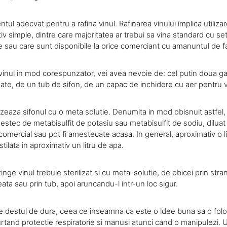
ul adecvat pentru a rafina vinul. Rafinarea vinului implica utiliza
iv simple, dintre care majoritatea ar trebui sa vina standard cu set
ce sau care sunt disponibile la orice comerciant cu amanuntul de fa
vinul in mod corespunzator, vei avea nevoie de: cel putin doua ga
izate, de un tub de sifon, de un capac de inchidere cu aer pentru v
lizeaza sifonul cu o meta solutie. Denumita in mod obisnuit astfel,
estec de metabisulfit de potasiu sau metabisulfit de sodiu, diluat
 comercial sau pot fi amestecate acasa. In general, aproximativ o 
stilata in aproximativ un litru de apa.
inge vinul trebuie sterilizat si cu meta-solutie, de obicei prin str
eata sau prin tub, apoi aruncandu-l intr-un loc sigur.
e destul de dura, ceea ce inseamna ca este o idee buna sa o folo
purtand protectie respiratorie si manusi atunci cand o manipulezi.