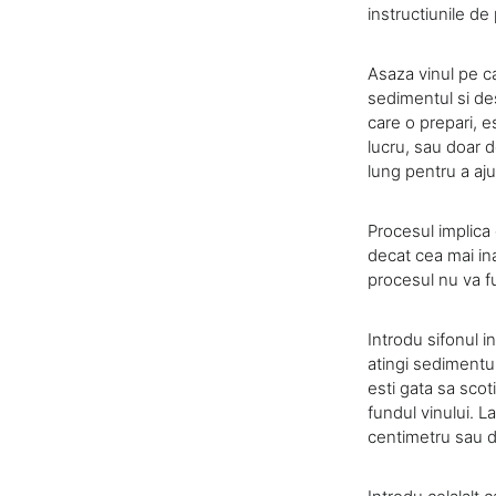
instructiunile de
Asaza vinul pe car
sedimentul si des
care o prepari, e
lucru, sau doar d
lung pentru a aju
Procesul implica 
decat cea mai inal
procesul nu va f
Introdu sifonul i
atingi sedimentul
esti gata sa scoti
fundul vinului. L
centimetru sau d