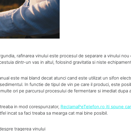
rgundia, rafinarea vinului este procesul de separare a vinului no
estuia dintr-un vas in altul, folosind gravitatia si niste echipamen
manual este mai bland decat atunci cand este utilizat un sifon elec
sedimentul. In functie de tipul de vin pe care il produci, este posi
i multe ori pe parcursul procesului de fermentare si imediat dupa 
i treaba in mod corespunzator,
ReclamaPeTelefon.ro iti spune can
tfel incat sa faci treaba sa mearga cat mai bine posibil.
despre tragerea vinului