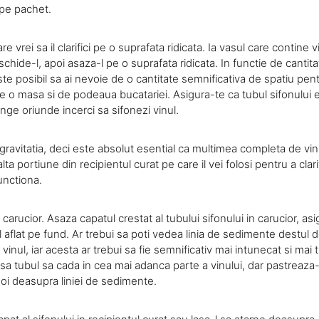
 pe pachet.
e vrei sa il clarifici pe o suprafata ridicata. Ia vasul care contine v
chide-l, apoi asaza-l pe o suprafata ridicata. In functie de cantit
ste posibil sa ai nevoie de o cantitate semnificativa de spatiu pen
e o masa si de podeaua bucatariei. Asigura-te ca tubul sifonului 
nge oriunde incerci sa sifonezi vinul.
gravitatia, deci este absolut esential ca multimea completa de vin
ta portiune din recipientul curat pe care il vei folosi pentru a clarifi
unctiona.
n carucior. Asaza capatul crestat al tubului sifonului in carucior, a
 aflat pe fund. Ar trebui sa poti vedea linia de sedimente destul 
 vinul, iar acesta ar trebui sa fie semnificativ mai intunecat si mai
asa tubul sa cada in cea mai adanca parte a vinului, dar pastreaza-
oi deasupra liniei de sedimente.