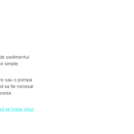
u de sedimentul
te simple.
tric sau o pompa
bil sa fie necesar
aceea.
d se trage vinul