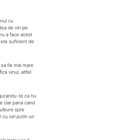
inul cu
atea de vin pe
tru a face acest
este suficient de
 sa fie mai mare
ca vinul, altfel
sigurandu-te ca nu
de clar pana cand
 tulbure spre
l cu cel putin un