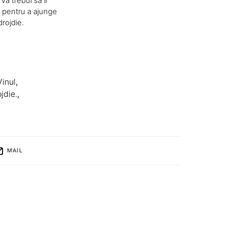
Va trebui sa il
ng pentru a ajunge
rojdie.
Vinul
,
jdie.
,
MAIL