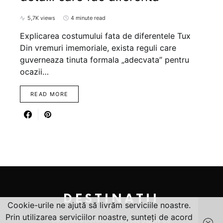
5,7K views
4 minute read
Explicarea costumului fata de diferentele Tux
Din vremuri imemoriale, exista reguli care
guverneaza tinuta formala „adecvata” pentru
ocazii…
READ MORE
DESTINATII
Cookie-urile ne ajută să livrăm serviciile noastre.
Prin utilizarea serviciilor noastre, sunteți de acord
Designed & Developed by
Code Supply Co.