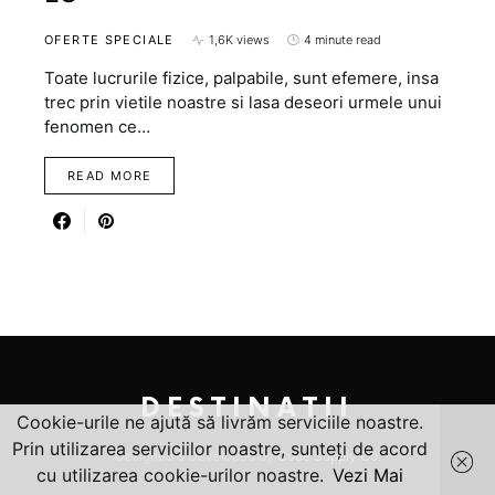
OFERTE SPECIALE
1,6K views
4 minute read
Toate lucrurile fizice, palpabile, sunt efemere, insa
trec prin vietile noastre si lasa deseori urmele unui
fenomen ce…
READ MORE
DESTINATII
Cookie-urile ne ajută să livrăm serviciile noastre.
Prin utilizarea serviciilor noastre, sunteți de acord
Designed & Developed by
Code Supply Co.
cu utilizarea cookie-urilor noastre.
Vezi Mai