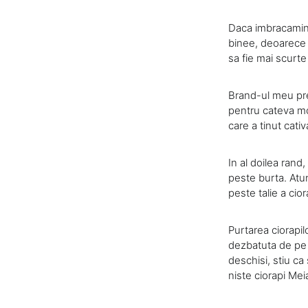
Daca imbracaminte
binee, deoarece v
sa fie mai scurte
Brand-ul meu pre
pentru cateva mot
care a tinut cativ
In al doilea rand
peste burta. Atu
peste talie a cior
Purtarea ciorapil
dezbatuta de pe p
deschisi, stiu ca
niste ciorapi Mei