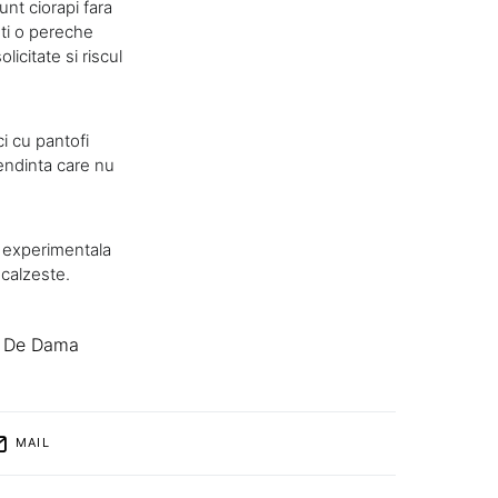
unt ciorapi fara
eti o pereche
licitate si riscul
i cu pantofi
tendinta care nu
i experimentala
ncalzeste.
i De Dama
MAIL