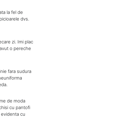
ta la fel de
picioarele dvs.
ecare zi. Imi plac
m avut o pereche
linie fara sudura
 neuniforma
eda.
 teme de moda
hisi cu pantofi
n evidenta cu