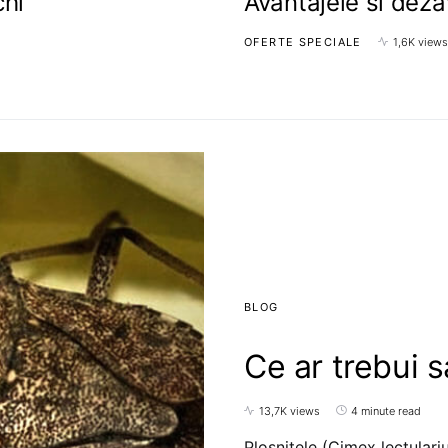
chi
Avantajele si dezav
OFERTE SPECIALE
1,6K views
BLOG
Ce ar trebui s
13,7K views
4 minute read
Plosnitele (Cimex lectulari