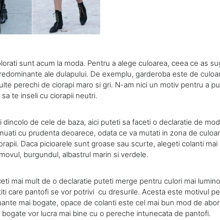
colorati sunt acum la moda. Pentru a alege culoarea, ceea ce as su
e predominante ale dulapului. De exemplu, garderoba este de culoar
te perechi de ciorapi maro si gri. N-am nici un motiv pentru a pur
sa te inseli cu ciorapii neutri.
 dincolo de cele de baza, aici puteti sa faceti o declaratie de moda
nuati cu prudenta deoarece, odata ce va mutati in zona de culoar
orapii. Daca picioarele sunt groase sau scurte, alegeti colanti mai 
 movul, burgundul, albastrul marin si verdele.
ceti mai mult de o declaratie puteti merge pentru culori mai lumin
titi care pantofi se vor potrivi cu dresurile. Acesta este motivul p
uante mai bogate, opace de colanti este cel mai bun mod de abo
i bogate vor lucra mai bine cu o pereche intunecata de pantofi.