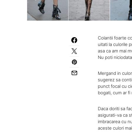
Colantii foarte 
uitati la culoril
asa ca am mai mul
Nu poti niciodata 
Mergand in culori
sugerez sa conti
punct focal cu ci
bogati, cum ar fi
Daca doriti sa fa
asigurati-va ca s
imbracarea cu n
aceste culori ma