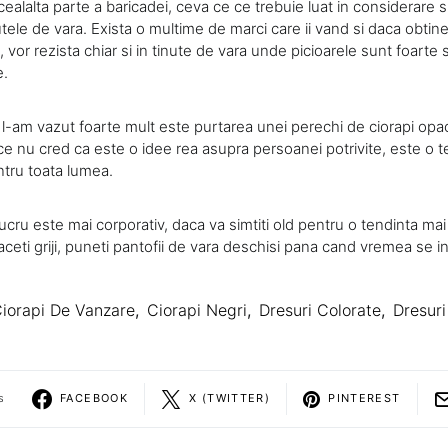
ealalta parte a baricadei, ceva ce ce trebuie luat in considerare s
utele de vara. Exista o multime de marci care ii vand si daca obtin
vor rezista chiar si in tinute de vara unde picioarele sunt foarte so
e.
 l-am vazut foarte mult este purtarea unei perechi de ciorapi opac
ce nu cred ca este o idee rea asupra persoanei potrivite, este o 
tru toata lumea.
ucru este mai corporativ, daca va simtiti old pentru o tendinta ma
ceti griji, puneti pantofii de vara deschisi pana cand vremea se i
iorapi De Vanzare
,
Ciorapi Negri
,
Dresuri Colorate
,
Dresur
s
FACEBOOK
X (TWITTER)
PINTEREST