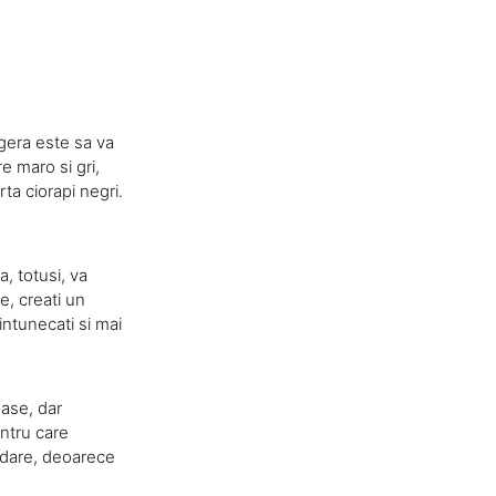
gera este sa va
e maro si gri,
ta ciorapi negri.
, totusi, va
e, creati un
intunecati si mai
oase, dar
entru care
rdare, deoarece