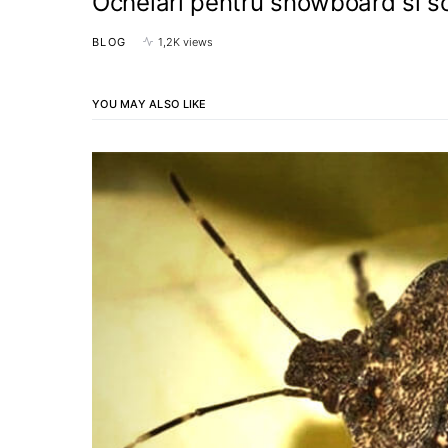
Ochelari pentru snowboard si s
BLOG
1,2K views
YOU MAY ALSO LIKE