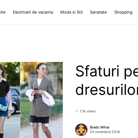
ite
Destinatii de vacanta
Moda si Stil
Sanatate
Shopping
Sfaturi p
dresurilo
1,1K views
Bradu Mihai
20 noiembrie 2018