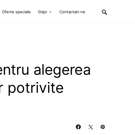
Oferte speciale
Gdpr
Contactati-ne
entru alegerea
r potrivite