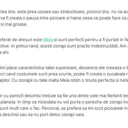
a dvs. este prea usoara sau stralucitoare, piciorul dvs. nu va ara
a fi creata o pauza intre picioare si haine ceea ce poate face ca 
 si mai groase.
ferat de dresuri este
Meia
si sunt perfecti pentru a fi purtati in fi
ive. In primul rand, acesti ciorapi sunt practic indestructibili. A
a ani.
, imi place caracteristica taliei superioare, deoarece ele creeaza o 
nci cand costumele sunt prea scurte, poate fi creata o sucaleala
apilor. Cu ciorapii cu talie inalta Meia obtin o tinuta perfecta si net
or cu pantofi deschisi trebuie sa fie una dintre cele mai fierbinti
laneta. In timp ce niciodata nu voi purta o pereche de ciorapi inc
 sunt multi care o fac. Personal, as prefera sa imi scot picioarele i
a deschisi sau sa nu port deloc ciorapi vara.