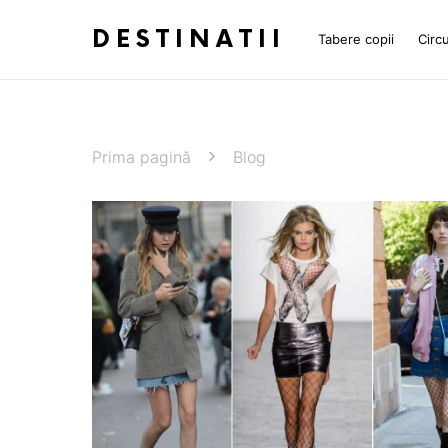
DESTINATII
Tabere copii
Circu
Prima pagină
Blog