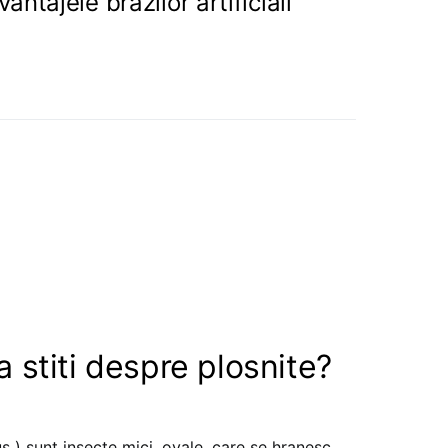
antajele brazilor artificiali
a stiti despre plosnite?
us ) sunt insecte mici, ovale, care se hranesc