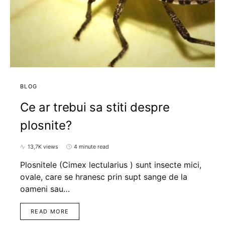
BLOG
Ce ar trebui sa stiti despre
plosnite?
13,7K views
4 minute read
Plosnitele (Cimex lectularius ) sunt insecte mici,
ovale, care se hranesc prin supt sange de la
oameni sau…
READ MORE