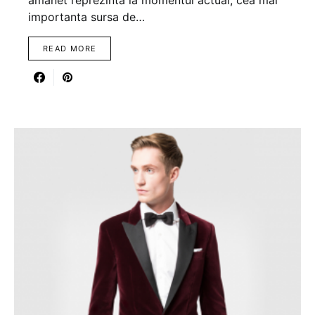
amanet reprezinta la momentul actual, cea mai
importanta sursa de…
READ MORE