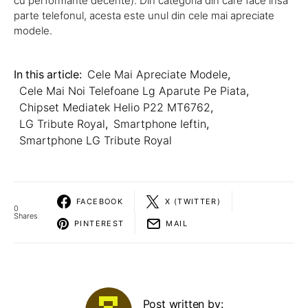
cu performante decente). Din categoria din care face insa
parte telefonul, acesta este unul din cele mai apreciate
modele.
In this article:
Cele Mai Apreciate Modele
,
Cele Mai Noi Telefoane Lg Aparute Pe Piata
,
Chipset Mediatek Helio P22 MT6762
,
LG Tribute Royal
,
Smartphone Ieftin
,
Smartphone LG Tribute Royal
FACEBOOK
X (TWITTER)
0
Shares
PINTEREST
MAIL
Post written by: