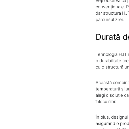
Veți observa că 
convenționale. P
dar structura HJ
parcursul zilei.
Durată de
Tehnologia HJT n
o durabilitate cr
cu o structură uni
Această combinaț
temperatură și u
alegi o soluție 
înlocuirilor.
În plus, designu
asigurând o pro