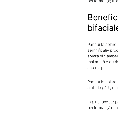
performanță; îți a
Benefici
bifacia
Panourile solare
semnificativ pro
solară din ambel
mai multă electri
sau nisip.
Panourile solare
ambele părți, mai
În plus, aceste p
performanță const