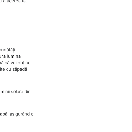
u afacerea ta.
bunătăți
ura lumina
nă că vei obține
rite cu zăpadă
minii solare din
labă
, asigurând o