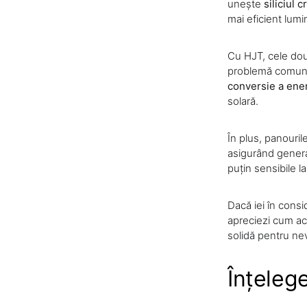
unește
siliciul c
mai eficient lumi
Cu HJT, cele dou
problemă comună 
conversie a ener
solară.
În plus, panouri
asigurând genera
puțin sensibile l
Dacă iei în consi
apreciezi cum ace
solidă pentru nev
Înțeleg