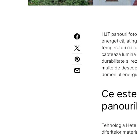
HJT panouri fotov
energetică, atin
temperaturi ridica
captează lumina 
durabilitate și r
multe de descope
domeniul energie
Ce este
panouri
Tehnologia Heter
diferitelor mater