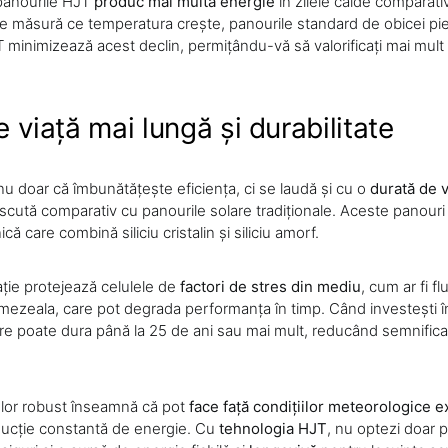
panourile HJT
produc mai multă energie
în zilele calde comparati
e măsură ce temperatura crește, panourile standard de obicei pier
T minimizează acest declin, permițându-vă să valorificați mai mult
 viață mai lungă și durabilitate
u doar că îmbunătățește eficiența, ci se laudă și cu o
durată de v
escută comparativ cu panourile solare tradiționale. Aceste panouri
că care combină siliciu cristalin și siliciu amorf.
ie protejează celulele de
factori de stres din mediu
, cum ar fi fl
mezeala, care pot degrada performanța în timp. Când investești î
care poate dura până la 25 de ani sau mai mult, reducând semnifica
l lor robust înseamnă că pot
face față condițiilor meteorologice 
ducție constantă de energie. Cu
tehnologia HJT
, nu optezi doar 