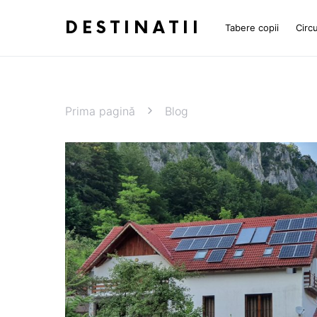
DESTINATII
Tabere copii
Circu
Prima pagină
Blog