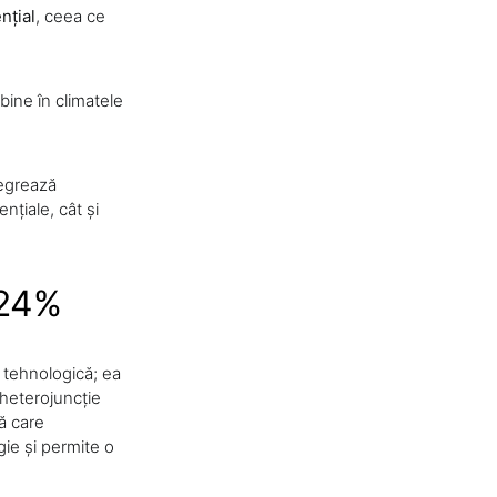
nțial
, ceea ce
bine în climatele
tegrează
nțiale, cât și
 24%
 tehnologică; ea
 heterojuncție
că care
gie și permite o