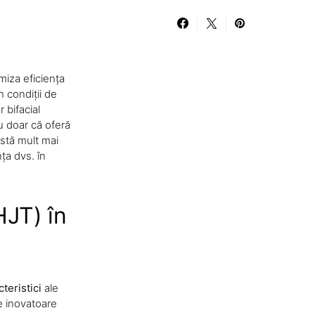
miza eficiența
 condiții de
 bifacial
u doar că oferă
istă mult mai
ța dvs. în
HJT) în
teristici
ale
e inovatoare