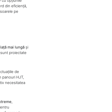
v cu opțiunile
d din eficiență,
 soarele pe
iață mai lungă
și
 sunt proiectate
uctuațiile de
n panouri HJT,
tiv necesitatea
extreme
,
pentru