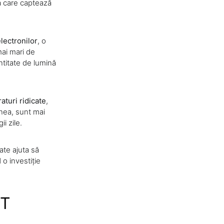
ă care captează
lectronilor
, o
mai mari de
ntitate de lumină
aturi ridicate
,
enea, sunt mai
i zile.
ate ajuta să
 o investiție
JT