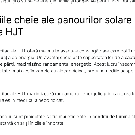
siguri și o sursă de energie fiabilă și
longevivă
pentru locuința sa
ile cheie ale panourilor solare
le HJT
 bifaciale HJT oferă mai multe avantaje convingătoare care pot îm
ducția de energie. Un avantaj cheie este capacitatea lor de a
capt
e părți
,
maximizând randamentul energetic
. Acest lucru înseam
citate, mai ales în zonele cu albedo ridicat, precum mediile acope
 bifaciale HJT maximizează randamentul energetic prin captarea lu
 ales în medii cu albedo ridicat.
anouri sunt proiectate să fie
mai eficiente în condiții de lumină s
antă chiar și în zilele înnorate.