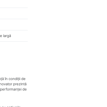
e largă
ă în condiții de
inovator prezintă
a performanței de