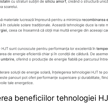
ristalin
cu straturi subțiri de
siliciu amorf
, creând o structură unic
na soarelui.
ă materiale lucrează împreună pentru a minimiza
recombinarea e
în celulele solare tradiționale. Această tehnologie duce la rate 
giei
, ceea ce înseamnă că obții mai multă energie din aceeași ca
le HJT sunt cunoscute pentru performanța lor excelentă în
temper
rea de energie eficientă chiar și în condiții de căldură. De asem
a
umbrire
, oferind o producție de energie fiabilă pe parcursul întregi
derare soluții de energie solară, înțelegerea tehnologiei HJT te po
ste panouri pot oferi performanțe superioare și durabilitate, fiind
oile tale energetice.
erea beneficiilor tehnologiei H