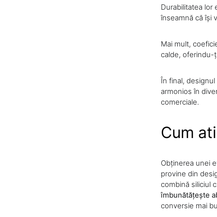
Durabilitatea lo
înseamnă că își v
Mai mult, coefic
calde, oferindu-ț
În final, designul
armonios în diver
comerciale.
Cum ati
Obținerea unei e
provine din desig
combină siliciul c
îmbunătățește ab
conversie mai bun