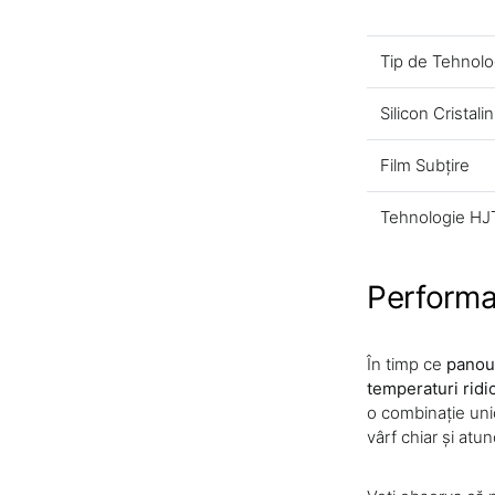
Tip de Tehnolo
Silicon Cristalin
Film Subțire
Tehnologie HJ
Performa
În timp ce
panour
temperaturi ridi
o combinație unic
vârf chiar și atu