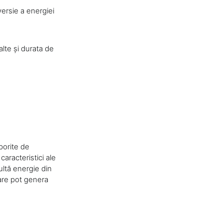
ersie a energiei
lte și durata de
porite de
aracteristici ale
multă energie din
lare pot genera