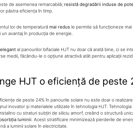
r este de asemenea remarcabilă;
resistă degradării induse de pote
or păstra eficiența în timp.
ientul lor de temperatură
mai redus
le permite să funcționeze mai 
i un avantaj în producția de energie.
elegant
al panourilor bifaciale HJT nu doar că arată bine, ci se in
se medii, făcându-le o opțiune atractivă atât pentru aplicații rezide
nge HJT o eficiență de peste
ficiențe de peste 24% în panourile solare nu este doar o realizare
nul inovator și materialele utilizate în tehnologia HJT. Tehnologia
ristalino cu straturi subțiri de siliciu amorf, creând o structură uni
sorbția luminii
. Acest stratificare minimizează pierderile de ener
ă a luminii solare în electricitate.