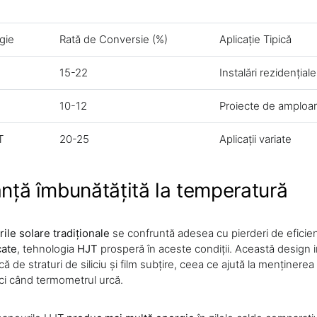
gie
Rată de Conversie (%)
Aplicație Tipică
15-22
Instalări rezidențiale
10-12
Proiecte de amploar
T
20-25
Aplicații variate
nță îmbunătățită la temperatură
ile solare tradiționale
se confruntă adesea cu pierderi de eficienț
cate
, tehnologia
HJT
prosperă în aceste condiții. Această design 
ă de straturi de siliciu și film subțire, ceea ce ajută la menținere
nci când termometrul urcă.