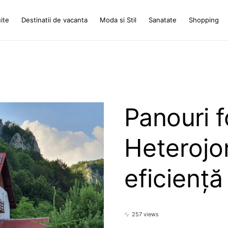
ite
Destinatii de vacanta
Moda si Stil
Sanatate
Shopping
Panouri f
Heterojo
eficienț
257 views