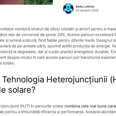
Sarbu Lavinia
20 ianuarie 2026
oltaice combină straturi de siliciu cristalin și amorf pentru a maxi
gând rate de conversie de peste 24%. Aceste panouri excelează în
te și lumină scăzută, fiind fiabile pentru diferite medii. Designul lor
solară de pe ambele părți, sporind astfel producția de energie. N
ezistență la degradare, dar și susțin practici energetice durabile. Ex
rit despre modul în care aceste panouri pot transforma experien
i solare.
 Tehnologia Heterojuncțiunii (
le solare?
ojoncțiunii (HJT) în panourile solare
combina cele mai bune carac
iale pentru a îmbunătăți eficiența și performanța. Această abordar