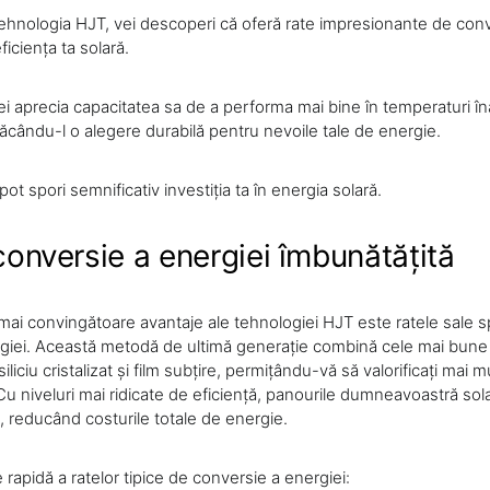
ehnologia HJT, vei descoperi că oferă rate impresionante de conv
ficiența ta solară.
 aprecia capacitatea sa de a performa mai bine în temperaturi îna
făcându-l o alegere durabilă pentru nevoile tale de energie.
pot spori semnificativ investiția ta în energia solară.
conversie a energiei îmbunătățită
 mai convingătoare avantaje ale tehnologiei HJT este ratele sale s
giei. Această metodă de ultimă generație combină cele mai bune c
siliciu cristalizat și film subțire, permițându-vă să valorificați mai 
Cu niveluri mai ridicate de eficiență, panourile dumneavoastră so
, reducând costurile totale de energie.
 rapidă a ratelor tipice de conversie a energiei: