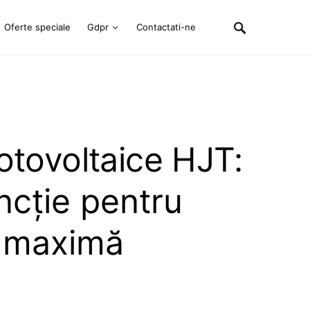
Oferte speciale
Gdpr
Contactati-ne
otovoltaice HJT:
ncție pentru
ă maximă