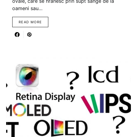
ovale, care se hranesc prin supt sange de la
oameni sau…
READ MORE