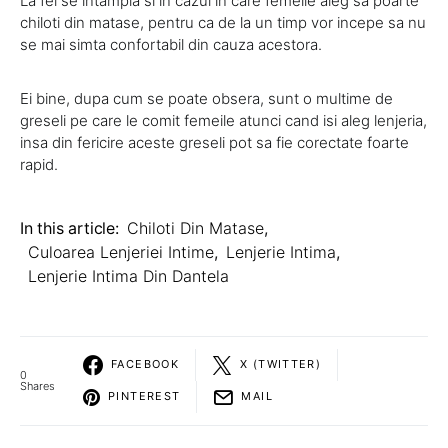
La fel se intampla si in cazul in care femeile aleg sa poarte
chiloti din matase, pentru ca de la un timp vor incepe sa nu
se mai simta confortabil din cauza acestora.
Ei bine, dupa cum se poate obsera, sunt o multime de
greseli pe care le comit femeile atunci cand isi aleg lenjeria,
insa din fericire aceste greseli pot sa fie corectate foarte
rapid.
In this article:
Chiloti Din Matase
,
Culoarea Lenjeriei Intime
,
Lenjerie Intima
,
Lenjerie Intima Din Dantela
FACEBOOK
X (TWITTER)
0
Shares
PINTEREST
MAIL