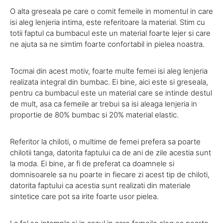
O alta greseala pe care o comit femeile in momentul in care
isi aleg lenjeria intima, este referitoare la material. Stim cu
totii faptul ca bumbacul este un material foarte lejer si care
ne ajuta sa ne simtim foarte confortabil in pielea noastra.
Tocmai din acest motiv, foarte multe femei isi aleg lenjeria
realizata integral din bumbac. Ei bine, aici este si greseala,
pentru ca bumbacul este un material care se intinde destul
de mult, asa ca femeile ar trebui sa isi aleaga lenjeria in
proportie de 80% bumbac si 20% material elastic.
Referitor la chiloti, o multime de femei prefera sa poarte
chilotii tanga, datorita faptului ca de ani de zile acestia sunt
la moda. Ei bine, ar fi de preferat ca doamnele si
domnisoarele sa nu poarte in fiecare zi acest tip de chiloti,
datorita faptului ca acestia sunt realizati din materiale
sintetice care pot sa irite foarte usor pielea.