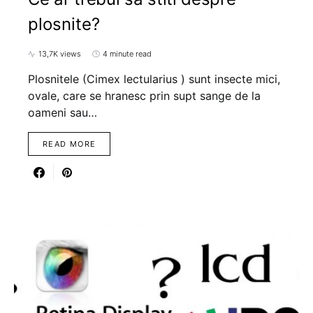
plosnite?
13,7K views
4 minute read
Plosnitele (Cimex lectularius ) sunt insecte mici,
ovale, care se hranesc prin supt sange de la
oameni sau…
READ MORE