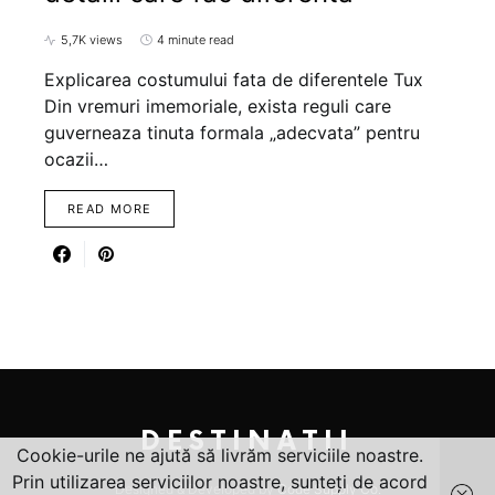
5,7K views
4 minute read
Explicarea costumului fata de diferentele Tux
Din vremuri imemoriale, exista reguli care
guverneaza tinuta formala „adecvata” pentru
ocazii…
READ MORE
DESTINATII
Cookie-urile ne ajută să livrăm serviciile noastre.
Prin utilizarea serviciilor noastre, sunteți de acord
Designed & Developed by
Code Supply Co.