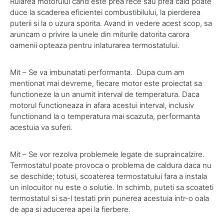
Rularea motorului cand este prea rece sau prea cald poate
duce la scaderea eficientei combustibilului, la pierderea
puterii si la o uzura sporita. Avand in vedere acest scop, sa
aruncam o privire la unele din miturile datorita carora
oamenii opteaza pentru inlaturarea termostatului.
Mit – Se va imbunatati performanta. Dupa cum am
mentionat mai devreme, fiecare motor este proiectat sa
functioneze la un anumit interval de temperatura. Daca
motorul functioneaza in afara acestui interval, inclusiv
functionand la o temperatura mai scazuta, performanta
acestuia va suferi.
Mit – Se vor rezolva problemele legate de supraincalzire.
Termostatul poate provoca o problema de caldura daca nu
se deschide; totusi, scoaterea termostatului fara a instala
un inlocuitor nu este o solutie. In schimb, puteti sa scoateti
termostatul si sa-l testati prin punerea acestuia intr-o oala
de apa si aducerea apei la fierbere.