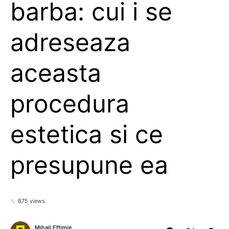
barba: cui i se
adreseaza
aceasta
procedura
estetica si ce
presupune ea
875 views
Mihail Eftimie