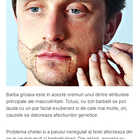
Barba groasa este in aceste vremuri unul dintre atributele
principale ale masculinitatii. Totusi, nu toti barbatii se pot
lauda cu un par facial exuberant si de cele mai multe, ori,
cauzele se datoreaza afectiunilor genetice.
Problema cheliei si a parului neregulat al fetei afecteaza din
ce in ce mai mult si barbatii tineri. Dar astazi, aceasta nu