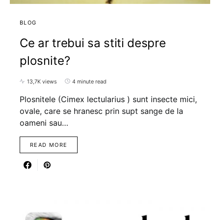
BLOG
Ce ar trebui sa stiti despre
plosnite?
13,7K views
4 minute read
Plosnitele (Cimex lectularius ) sunt insecte mici,
ovale, care se hranesc prin supt sange de la
oameni sau…
READ MORE