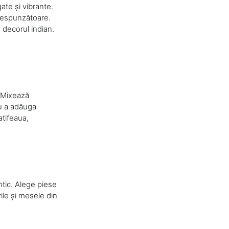
gate și vibrante.
orespunzătoare.
 decorul indian.
. Mixează
ru a adăuga
atifeaua,
ntic. Alege piese
rile și mesele din