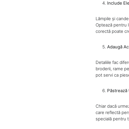
Include El
Lămpile și cande
Optează pentru lă
corectă poate cr
Adaugă Acc
Detaliile fac dif
broderii, rame pe
pot servi ca pies
Păstrează 
Chiar dacă urmez
care reflectă per
specială pentru t