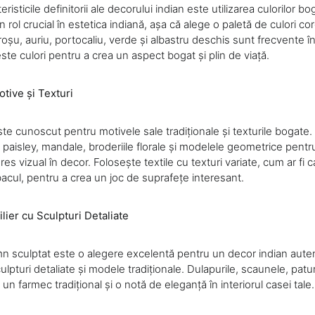
risticile definitorii ale decorului indian este utilizarea culorilor bo
 rol crucial în estetica indiană, așa că alege o paletă de culori c
oșu, auriu, portocaliu, verde și albastru deschis sunt frecvente în
te culori pentru a crea un aspect bogat și plin de viață.
tive și Texturi
ste cunoscut pentru motivele sale tradiționale și texturile bogate
paisley, mandale, broderiile florale și modelele geometrice pent
eres vizual în decor. Folosește textile cu texturi variate, cum ar fi c
cul, pentru a crea un joc de suprafețe interesant.
lier cu Sculpturi Detaliate
emn sculptat este o alegere excelentă pentru un decor indian aute
ulpturi detaliate și modele tradiționale. Dulapurile, scaunele, patu
n farmec tradițional și o notă de eleganță în interiorul casei tale.