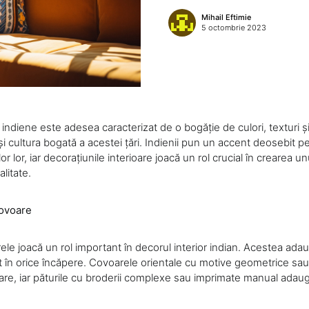
Mihail Eftimie
5 octombrie 2023
r indiene este adesea caracterizat de o bogăție de culori, texturi ș
le și cultura bogată a acestei țări. Indienii pun un accent deosebit 
or lor, iar decorațiunile interioare joacă un rol crucial în crearea u
litate.
Covoare
rele joacă un rol important în decorul interior indian. Acestea ada
t în orice încăpere. Covoarele orientale cu motive geometrice sau 
re, iar păturile cu broderii complexe sau imprimate manual adaug