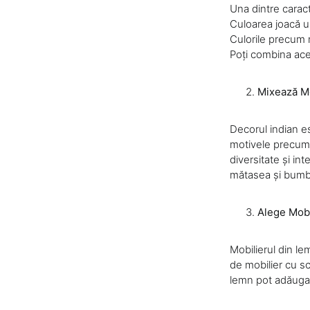
Una dintre caracte
Culoarea joacă un
Culorile precum r
Poți combina aces
Mixează Mo
Decorul indian e
motivele precum 
diversitate și int
mătasea și bumba
Alege Mobi
Mobilierul din l
de mobilier cu sc
lemn pot adăuga u