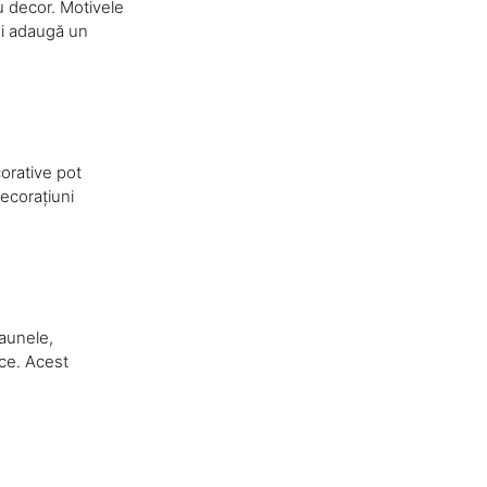
ru decor. Motivele
 și adaugă un
corative pot
decorațiuni
caunele,
ice. Acest