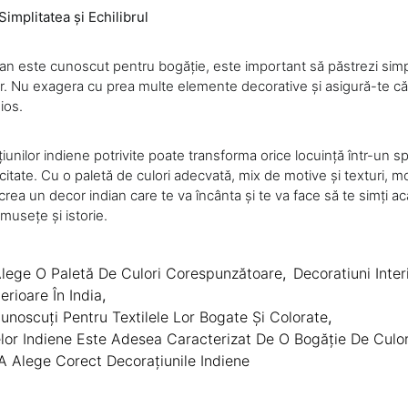
implitatea și Echilibrul
ian este cunoscut pentru bogăție, este important să păstrezi simpl
cor. Nu exagera cu prea multe elemente decorative și asigură-te c
ios.
unilor indiene potrivite poate transforma orice locuință într-un sp
citate. Cu o paletă de culori adecvată, mix de motive și texturi, mob
i crea un decor indian care te va încânta și te va face să te simți a
musețe și istorie.
lege O Paletă De Culori Corespunzătoare
,
Decoratiuni Inter
erioare În India
,
Cunoscuți Pentru Textilele Lor Bogate Și Colorate
,
elor Indiene Este Adesea Caracterizat De O Bogăție De Culor
A Alege Corect Decorațiunile Indiene