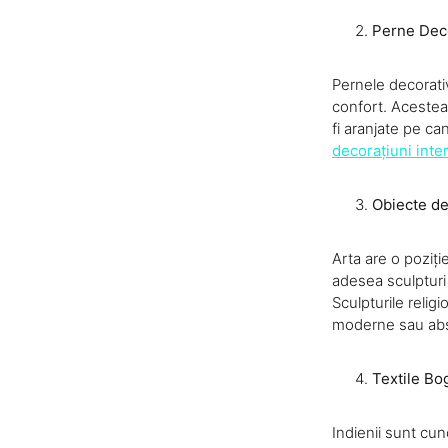
Perne Dec
Pernele decorativ
confort. Acestea
fi aranjate pe ca
decorațiuni inte
Obiecte de
Arta are o poziție
adesea sculpturi 
Sculpturile relig
moderne sau abst
Textile Bo
Indienii sunt cun