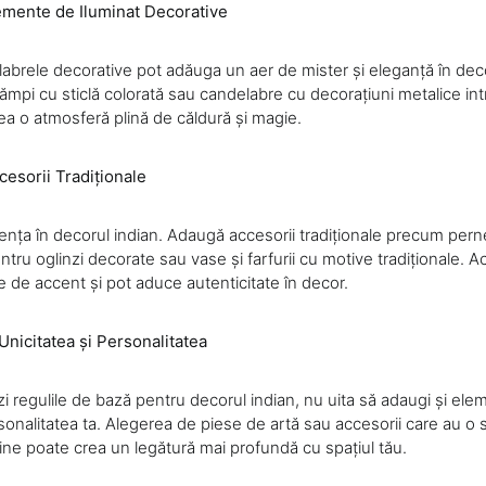
emente de Iluminat Decorative
labrele decorative pot adăuga un aer de mister și eleganță în deco
mpi cu sticlă colorată sau candelabre cu decorațiuni metalice intr
ea o atmosferă plină de căldură și magie.
esorii Tradiționale
erența în decorul indian. Adaugă accesorii tradiționale precum per
ntru oglinzi decorate sau vase și farfurii cu motive tradiționale. A
e de accent și pot aduce autenticitate în decor.
Unicitatea și Personalitatea
i regulile de bază pentru decorul indian, nu uita să adaugi și el
sonalitatea ta. Alegerea de piese de artă sau accesorii care au o 
ine poate crea un legătură mai profundă cu spațiul tău.