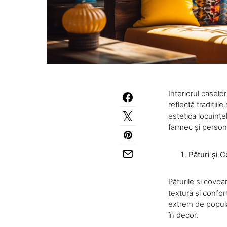
Interiorul caselo
reflectă tradiții
estetica locuințel
farmec și persona
Pături și 
Păturile și covoa
textură și confor
extrem de popula
în decor.