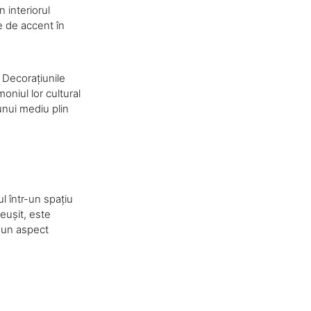
n interiorul
e de accent în
 Decorațiunile
oniul lor cultural
unui mediu plin
l într-un spațiu
eușit, este
a un aspect