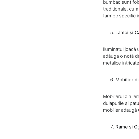
bumbac sunt folos
tradiționale, cum
farmec specific i
Lămpi și C
Iluminatul joacă 
adăuga o notă de 
metalice intricat
Mobilier d
Mobilierul din le
dulapurile și pat
mobilier adaugă u
Rame și Og