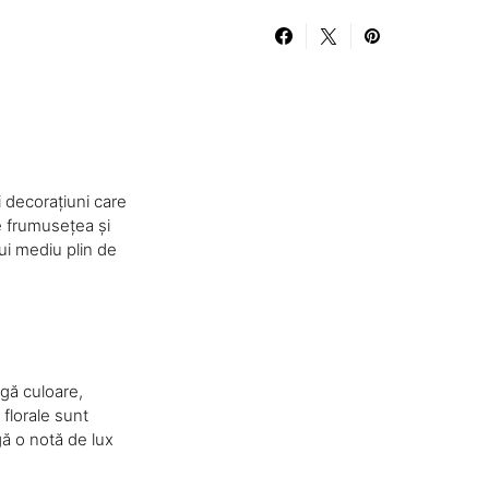
i decorațiuni care
pe frumusețea și
nui mediu plin de
ugă culoare,
florale sunt
ă o notă de lux