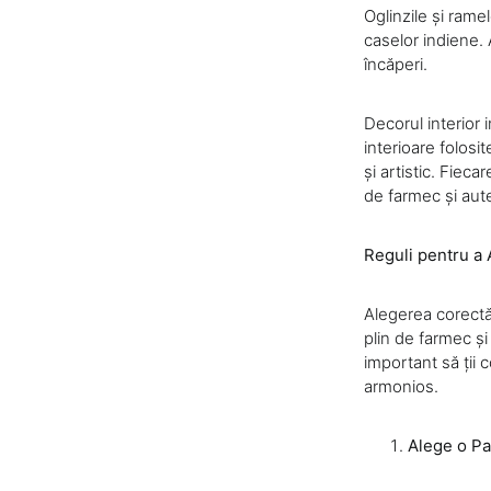
Oglinzile și rame
caselor indiene. 
încăperi.
Decorul interior 
interioare folosi
și artistic. Fiec
de farmec și aute
Reguli pentru a 
Alegerea corectă 
plin de farmec și
important să ții 
armonios.
Alege o Pa