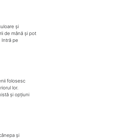
uloare și
ii de mână și pot
 Intră pe
enii folosesc
orul lor.
istă și opțiuni
 cânepa și