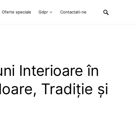
Oferte speciale
Gdpr
Contactati-ne
ni Interioare în
loare, Tradiție și