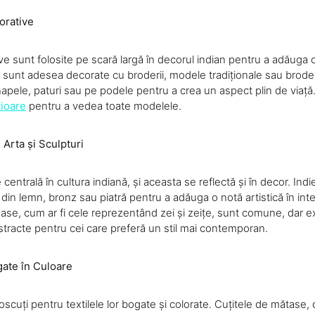
orative
e sunt folosite pe scară largă în decorul indian pentru a adăuga c
 sunt adesea decorate cu broderii, modele tradiționale sau broder
napele, paturi sau pe podele pentru a crea un aspect plin de viață.
rioare
pentru a vedea toate modelele.
 Arta și Sculpturi
 centrală în cultura indiană, și aceasta se reflectă și în decor. Indi
din lemn, bronz sau piatră pentru a adăuga o notă artistică în interi
ioase, cum ar fi cele reprezentând zei și zeițe, sunt comune, dar ex
racte pentru cei care preferă un stil mai contemporan.
gate în Culoare
oscuți pentru textilele lor bogate și colorate. Cuțitele de mătase,