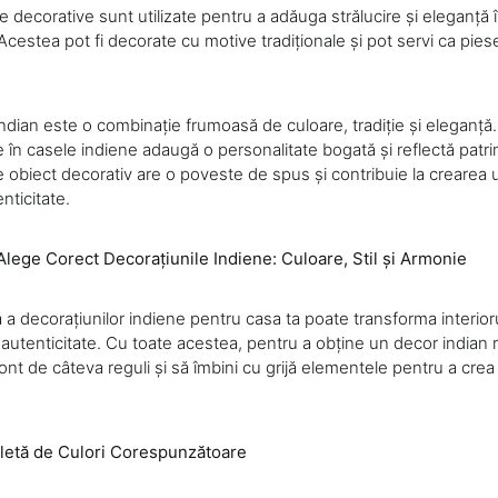
le decorative sunt utilizate pentru a adăuga strălucire și eleganță î
Acestea pot fi decorate cu motive tradiționale și pot servi ca pies
indian este o combinație frumoasă de culoare, tradiție și eleganță.
te în casele indiene adaugă o personalitate bogată și reflectă patrim
are obiect decorativ are o poveste de spus și contribuie la crearea 
nticitate.
Alege Corect Decorațiunile Indiene: Culoare, Stil și Armonie
a decorațiunilor indiene pentru casa ta poate transforma interioru
 autenticitate. Cu toate acestea, pentru a obține un decor indian r
cont de câteva reguli și să îmbini cu grijă elementele pentru a cre
letă de Culori Corespunzătoare