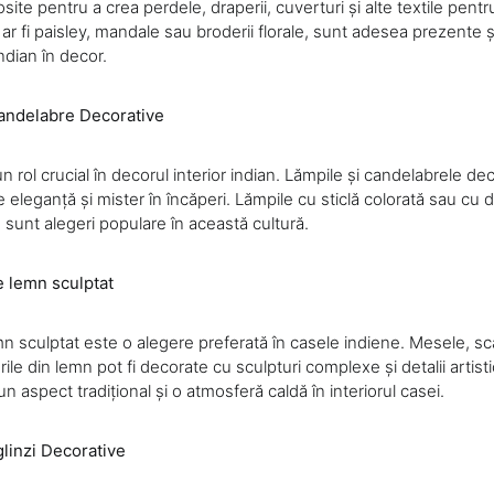
ite pentru a crea perdele, draperii, cuverturi și alte textile pent
 ar fi paisley, mandale sau broderii florale, sunt adesea prezente
ndian în decor.
andelabre Decorative
un rol crucial în decorul interior indian. Lămpile și candelabrele de
eleganță și mister în încăperi. Lămpile cu sticlă colorată sau cu 
e sunt alegeri populare în această cultură.
e lemn sculptat
mn sculptat este o alegere preferată în casele indiene. Mesele, s
urile din lemn pot fi decorate cu sculpturi complexe și detalii artist
n aspect tradițional și o atmosferă caldă în interiorul casei.
linzi Decorative