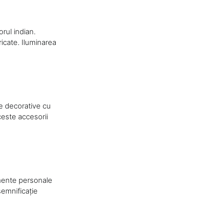
rul indian.
icate. Iluminarea
ne decorative cu
ceste accesorii
emente personale
semnificație