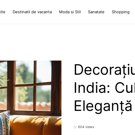
ite
Destinatii de vacanta
Moda si Stil
Sanatate
Shopping
Decorațiu
India: Cu
Eleganță
604 views