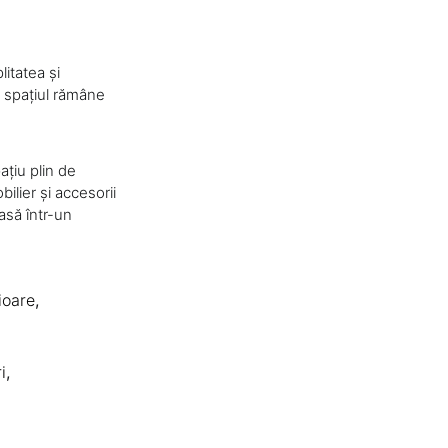
itatea și
ă spațiul rămâne
ațiu plin de
ilier și accesorii
casă într-un
ioare
,
i
,