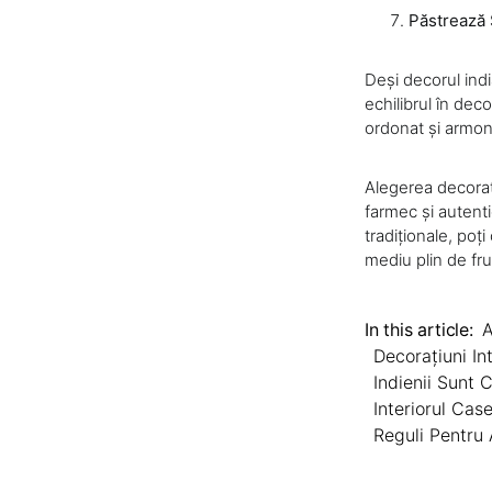
Păstrează S
Deși decorul ind
echilibrul în de
ordonat și armon
Alegerea decorați
farmec și autenti
tradiționale, poț
mediu plin de fru
In this article:
A
Decorațiuni Int
Indienii Sunt 
Interiorul Cas
Reguli Pentru 