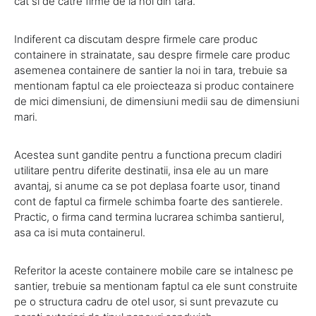
cat si de catre firme de la noi din tara.
Indiferent ca discutam despre firmele care produc
containere in strainatate, sau despre firmele care produc
asemenea containere de santier la noi in tara, trebuie sa
mentionam faptul ca ele proiecteaza si produc containere
de mici dimensiuni, de dimensiuni medii sau de dimensiuni
mari.
Acestea sunt gandite pentru a functiona precum cladiri
utilitare pentru diferite destinatii, insa ele au un mare
avantaj, si anume ca se pot deplasa foarte usor, tinand
cont de faptul ca firmele schimba foarte des santierele.
Practic, o firma cand termina lucrarea schimba santierul,
asa ca isi muta containerul.
Referitor la aceste containere mobile care se intalnesc pe
santier, trebuie sa mentionam faptul ca ele sunt construite
pe o structura cadru de otel usor, si sunt prevazute cu