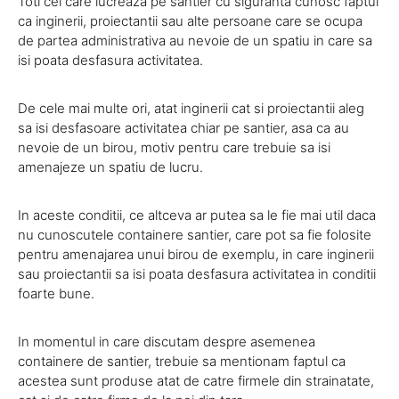
Toti cei care lucreaza pe santier cu siguranta cunosc faptul
ca inginerii, proiectantii sau alte persoane care se ocupa
de partea administrativa au nevoie de un spatiu in care sa
isi poata desfasura activitatea.
De cele mai multe ori, atat inginerii cat si proiectantii aleg
sa isi desfasoare activitatea chiar pe santier, asa ca au
nevoie de un birou, motiv pentru care trebuie sa isi
amenajeze un spatiu de lucru.
In aceste conditii, ce altceva ar putea sa le fie mai util daca
nu cunoscutele containere santier, care pot sa fie folosite
pentru amenajarea unui birou de exemplu, in care inginerii
sau proiectantii sa isi poata desfasura activitatea in conditii
foarte bune.
In momentul in care discutam despre asemenea
containere de santier, trebuie sa mentionam faptul ca
acestea sunt produse atat de catre firmele din strainatate,