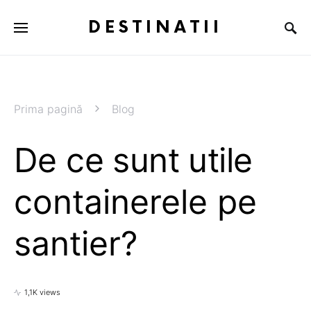
DESTINATII
Prima pagină
Blog
De ce sunt utile
containerele pe
santier?
1,1K views