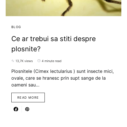
BLOG
Ce ar trebui sa stiti despre
plosnite?
13,7K views
4 minute read
Plosnitele (Cimex lectularius ) sunt insecte mici,
ovale, care se hranesc prin supt sange de la
oameni sau…
READ MORE