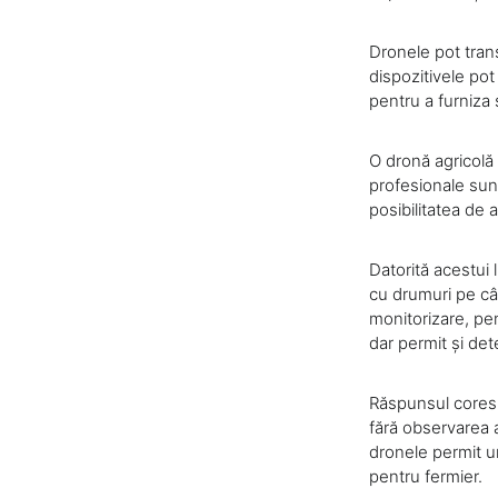
Dronele pot tran
dispozitivele pot
pentru a furniza
O dronă agricolă 
profesionale sunt
posibilitatea de a
Datorită acestui 
cu drumuri pe câm
monitorizare, pe
dar permit și det
Răspunsul corespu
fără observarea a
dronele permit un
pentru fermier.