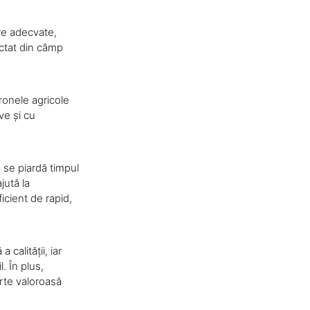
re adecvate,
ectat din câmp
ronele agricole
ve și cu
 se piardă timpul
jută la
icient de rapid,
calității, iar
. În plus,
arte valoroasă