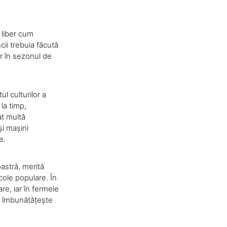
 liber cum
ii trebuia făcută
ar în sezonul de
l culturilor a
la timp,
at multă
i mașini
e.
astră, merită
cole populare. În
re, iar în fermele
re îmbunătățește