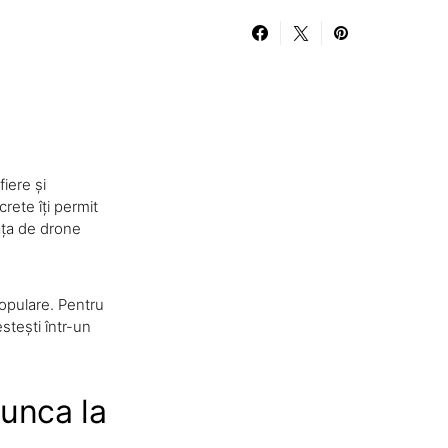
iere și
crete îți permit
ața de drone
populare. Pentru
stești într-un
unca la