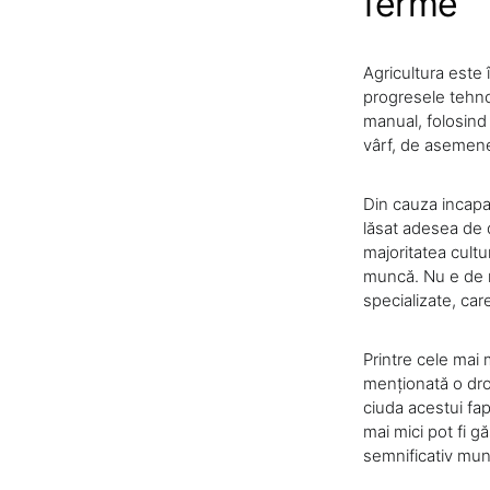
ferme
Agricultura este 
progresele tehno
manual, folosind 
vârf, de asemenea
Din cauza incapac
lăsat adesea de d
majoritatea cultur
muncă. Nu e de m
specializate, care
Printre cele mai 
menționată o dron
ciuda acestui fap
mai mici pot fi g
semnificativ munc