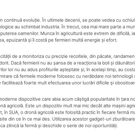
în continuă evoluție. În ultimele decenii, se poate vedea cu ochiul
logice au schimbat industria. În trecut, cea mai mare parte a munc
puterea oamenilor. Munca în agricultură este extrem de dificilă, i
, epuizantă și îi costă pe fermieri multă energie și efort.
ității de a monitoriza cu precizie recoltele, din păcate, randamentu
orit. Dacă fermierii nu au șansa de a reacționa la boli și dăunători 
ilor lor nu au adus profiturile așteptate și, în același timp, au cost
irare că fermele moderne folosesc cu nerăbdare noi tehnologii ș
 facilitează foarte mult efectuarea unor lucrări dificile și obositoar
moderne dispozitive care abia acum câștigă popularitate în țara no
ă agricolă. Este un dispozitiv mult mai mic decât alte mașini agri
t, în SUA, o dronă agricolă este folosită practic în fiecare fermă ma
ăsite din ce în ce mai des. Utilizarea acestor gadget-uri zburătoa
a zilnică la fermă și deschide o serie de noi oportunități.