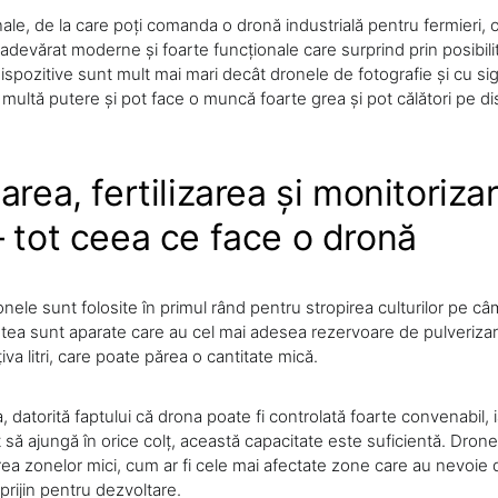
ale, de la care poți comanda o dronă industrială pentru fermieri, 
devărat moderne și foarte funcționale care surprind prin posibilit
ispozitive sunt mult mai mari decât dronele de fotografie și cu si
ultă putere și pot face o muncă foarte grea și pot călători pe di
area, fertilizarea și monitoriza
– tot ceea ce face o dronă
ronele sunt folosite în primul rând pentru stropirea culturilor pe c
tea sunt aparate care au cel mai adesea rezervoare de pulveriza
iva litri, care poate părea o cantitate mică.
 datorită faptului că drona poate fi controlată foarte convenabil, 
it să ajungă în orice colț, această capacitate este suficientă. Dron
rea zonelor mici, cum ar fi cele mai afectate zone care au nevoie 
prijin pentru dezvoltare.