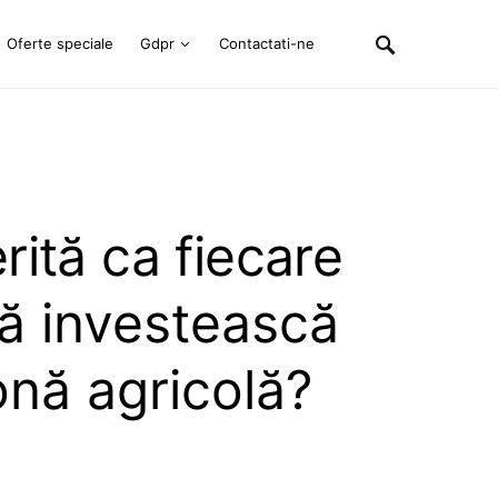
Oferte speciale
Gdpr
Contactati-ne
ită ca fiecare
să investească
onă agricolă?