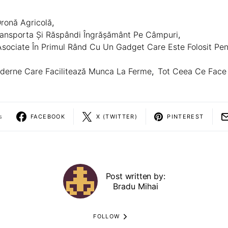
ronă Agricolă
,
ransporta Și Răspândi Îngrășământ Pe Câmpuri
,
Asociate În Primul Rând Cu Un Gadget Care Este Folosit Pen
oderne Care Facilitează Munca La Ferme
,
Tot Ceea Ce Face
s
FACEBOOK
X (TWITTER)
PINTEREST
Post written by:
Bradu Mihai
FOLLOW