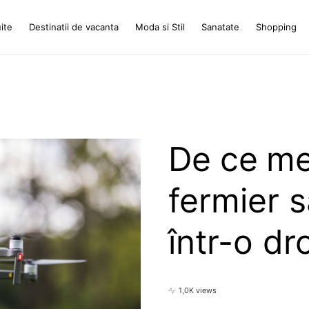
ite
Destinatii de vacanta
Moda si Stil
Sanatate
Shopping
De ce mer
fermier 
într-o dr
1,0K views