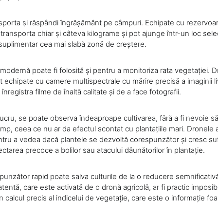
sporta și răspândi îngrășământ pe câmpuri. Echipate cu rezervoa
 transporta chiar și câteva kilograme și pot ajunge într-un loc sel
 suplimentar cea mai slabă zonă de creștere.
modernă poate fi folosită și pentru a monitoriza rata vegetației. D
 echipate cu camere multispectrale cu mărire precisă a imaginii li
 înregistra filme de înaltă calitate și de a face fotografii.
lucru, se poate observa îndeaproape cultivarea, fără a fi nevoie să
p, ceea ce nu ar da efectul scontat cu plantațiile mari. Dronele a
ntru a vedea dacă plantele se dezvoltă corespunzător și cresc suf
ectarea precoce a bolilor sau atacului dăunătorilor în plantație.
nzător rapid poate salva culturile de la o reducere semnificativă a 
tentă, care este activată de o dronă agricolă, ar fi practic imposibil
 calcul precis al indicelui de vegetație, care este o informație fo