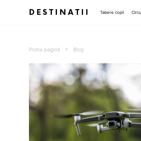
DESTINATII
Tabere copii
Circu
Prima pagină
Blog