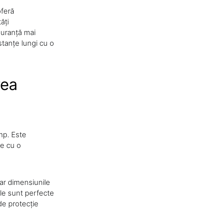
oferă
ăți
guranță mai
stanțe lungi cu o
rea
âmp. Este
re cu o
iar dimensiunile
ele sunt perfecte
de protecție