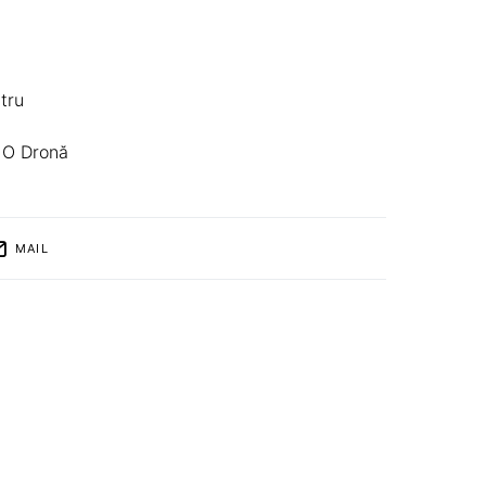
tru
 O Dronă
MAIL