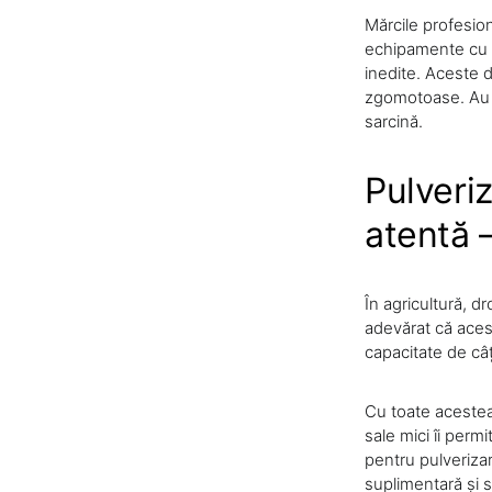
Mărcile profesion
echipamente cu a
inedite. Aceste d
zgomotoase. Au m
sarcină.
Pulveriz
atentă 
În agricultură, d
adevărat că aces
capacitate de câț
Cu toate acestea,
sale mici îi perm
pentru pulveriza
suplimentară și s