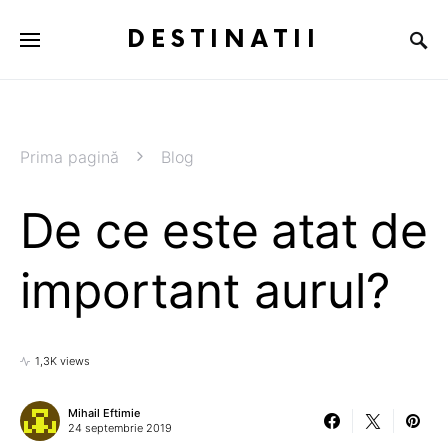
DESTINATII
Prima pagină
Blog
De ce este atat de
important aurul?
1,3K views
Mihail Eftimie
24 septembrie 2019