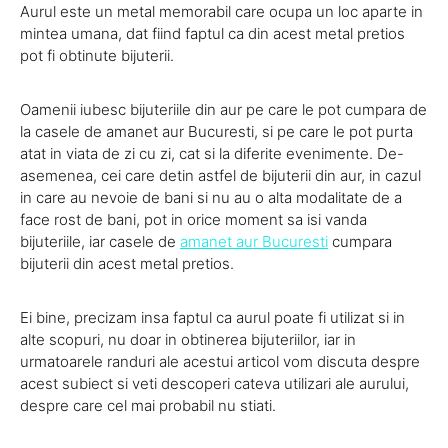
Aurul este un metal memorabil care ocupa un loc aparte in
mintea umana, dat fiind faptul ca din acest metal pretios
pot fi obtinute bijuterii.
Oamenii iubesc bijuteriile din aur pe care le pot cumpara de
la casele de amanet aur Bucuresti, si pe care le pot purta
atat in viata de zi cu zi, cat si la diferite evenimente. De-
asemenea, cei care detin astfel de bijuterii din aur, in cazul
in care au nevoie de bani si nu au o alta modalitate de a
face rost de bani, pot in orice moment sa isi vanda
bijuteriile, iar casele de
amanet aur Bucuresti
cumpara
bijuterii din acest metal pretios.
Ei bine, precizam insa faptul ca aurul poate fi utilizat si in
alte scopuri, nu doar in obtinerea bijuteriilor, iar in
urmatoarele randuri ale acestui articol vom discuta despre
acest subiect si veti descoperi cateva utilizari ale aurului,
despre care cel mai probabil nu stiati.