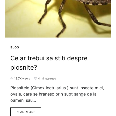
BLOG
Ce ar trebui sa stiti despre
plosnite?
13,7K views
4 minute read
Plosnitele (Cimex lectularius ) sunt insecte mici,
ovale, care se hranesc prin supt sange de la
oameni sau…
READ MORE