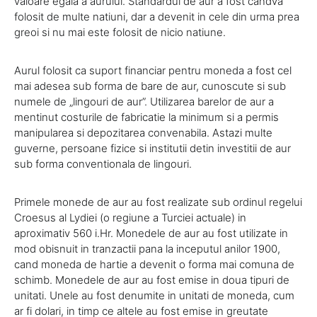
valoare egala a aurului. Standardul de aur a fost candva
folosit de multe natiuni, dar a devenit in cele din urma prea
greoi si nu mai este folosit de nicio natiune.
Aurul folosit ca suport financiar pentru moneda a fost cel
mai adesea sub forma de bare de aur, cunoscute si sub
numele de „lingouri de aur”. Utilizarea barelor de aur a
mentinut costurile de fabricatie la minimum si a permis
manipularea si depozitarea convenabila. Astazi multe
guverne, persoane fizice si institutii detin investitii de aur
sub forma conventionala de lingouri.
Primele monede de aur au fost realizate sub ordinul regelui
Croesus al Lydiei (o regiune a Turciei actuale) in
aproximativ 560 i.Hr. Monedele de aur au fost utilizate in
mod obisnuit in tranzactii pana la inceputul anilor 1900,
cand moneda de hartie a devenit o forma mai comuna de
schimb. Monedele de aur au fost emise in doua tipuri de
unitati. Unele au fost denumite in unitati de moneda, cum
ar fi dolari, in timp ce altele au fost emise in greutate