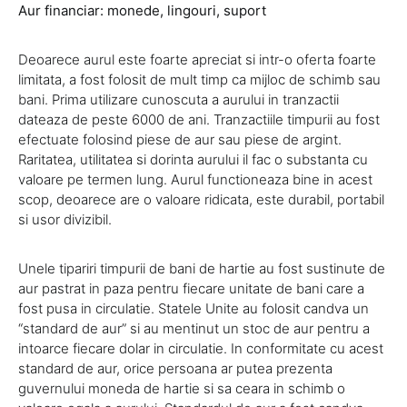
Aur financiar: monede, lingouri, suport
Deoarece aurul este foarte apreciat si intr-o oferta foarte
limitata, a fost folosit de mult timp ca mijloc de schimb sau
bani. Prima utilizare cunoscuta a aurului in tranzactii
dateaza de peste 6000 de ani. Tranzactiile timpurii au fost
efectuate folosind piese de aur sau piese de argint.
Raritatea, utilitatea si dorinta aurului il fac o substanta cu
valoare pe termen lung. Aurul functioneaza bine in acest
scop, deoarece are o valoare ridicata, este durabil, portabil
si usor divizibil.
Unele tipariri timpurii de bani de hartie au fost sustinute de
aur pastrat in paza pentru fiecare unitate de bani care a
fost pusa in circulatie. Statele Unite au folosit candva un
“standard de aur” si au mentinut un stoc de aur pentru a
intoarce fiecare dolar in circulatie. In conformitate cu acest
standard de aur, orice persoana ar putea prezenta
guvernului moneda de hartie si sa ceara in schimb o