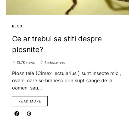
BLOG
Ce ar trebui sa stiti despre
plosnite?
13,7K views
4 minute read
Plosnitele (Cimex lectularius ) sunt insecte mici,
ovale, care se hranesc prin supt sange de la
oameni sau…
READ MORE