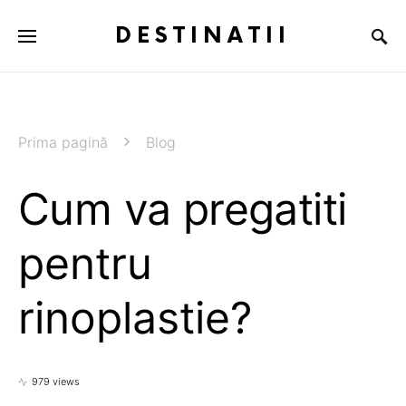
DESTINATII
Prima pagină
Blog
Cum va pregatiti
pentru
rinoplastie?
979 views