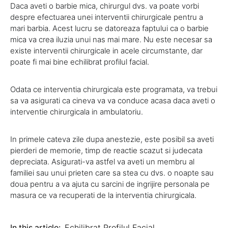
Daca aveti o barbie mica, chirurgul dvs. va poate vorbi
despre efectuarea unei interventii chirurgicale pentru a
mari barbia. Acest lucru se datoreaza faptului ca o barbie
mica va crea iluzia unui nas mai mare. Nu este necesar sa
existe interventii chirurgicale in acele circumstante, dar
poate fi mai bine echilibrat profilul facial.
Odata ce interventia chirurgicala este programata, va trebui
sa va asigurati ca cineva va va conduce acasa daca aveti o
interventie chirurgicala in ambulatoriu.
In primele cateva zile dupa anestezie, este posibil sa aveti
pierderi de memorie, timp de reactie scazut si judecata
depreciata. Asigurati-va astfel va aveti un membru al
familiei sau unui prieten care sa stea cu dvs. o noapte sau
doua pentru a va ajuta cu sarcini de ingrijire personala pe
masura ce va recuperati de la interventia chirurgicala.
In this article:
Echilibrat Profilul Facial
,