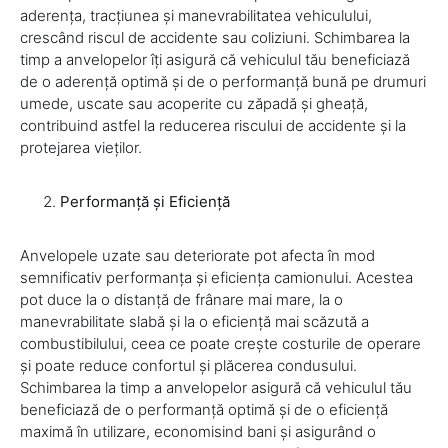
aderența, tracțiunea și manevrabilitatea vehiculului,
crescând riscul de accidente sau coliziuni. Schimbarea la
timp a anvelopelor îți asigură că vehiculul tău beneficiază
de o aderență optimă și de o performanță bună pe drumuri
umede, uscate sau acoperite cu zăpadă și gheață,
contribuind astfel la reducerea riscului de accidente și la
protejarea vieților.
Performanță și Eficiență
Anvelopele uzate sau deteriorate pot afecta în mod
semnificativ performanța și eficiența camionului. Acestea
pot duce la o distanță de frânare mai mare, la o
manevrabilitate slabă și la o eficiență mai scăzută a
combustibilului, ceea ce poate crește costurile de operare
și poate reduce confortul și plăcerea condusului.
Schimbarea la timp a anvelopelor asigură că vehiculul tău
beneficiază de o performanță optimă și de o eficiență
maximă în utilizare, economisind bani și asigurând o