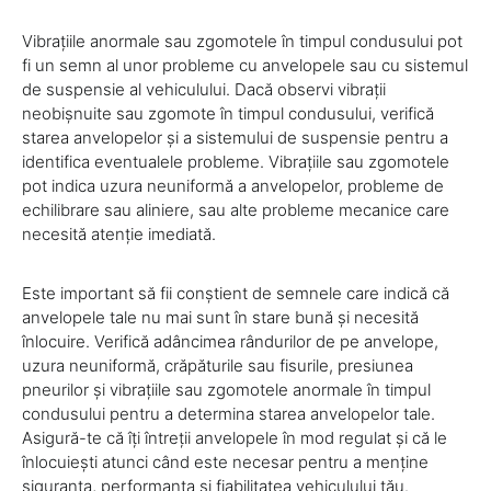
Vibrațiile anormale sau zgomotele în timpul condusului pot
fi un semn al unor probleme cu anvelopele sau cu sistemul
de suspensie al vehiculului. Dacă observi vibrații
neobișnuite sau zgomote în timpul condusului, verifică
starea anvelopelor și a sistemului de suspensie pentru a
identifica eventualele probleme. Vibrațiile sau zgomotele
pot indica uzura neuniformă a anvelopelor, probleme de
echilibrare sau aliniere, sau alte probleme mecanice care
necesită atenție imediată.
Este important să fii conștient de semnele care indică că
anvelopele tale nu mai sunt în stare bună și necesită
înlocuire. Verifică adâncimea rândurilor de pe anvelope,
uzura neuniformă, crăpăturile sau fisurile, presiunea
pneurilor și vibrațiile sau zgomotele anormale în timpul
condusului pentru a determina starea anvelopelor tale.
Asigură-te că îți întreții anvelopele în mod regulat și că le
înlocuiești atunci când este necesar pentru a menține
siguranța, performanța și fiabilitatea vehiculului tău.