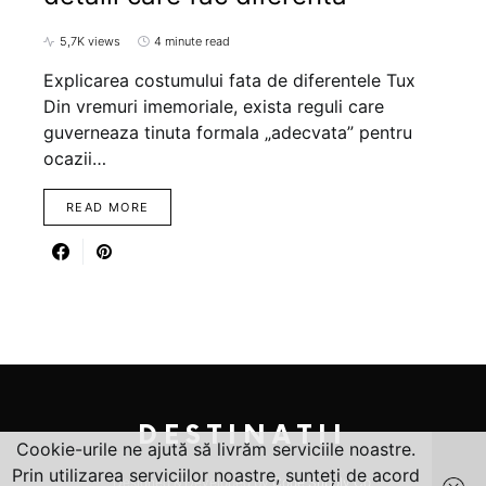
5,7K views
4 minute read
Explicarea costumului fata de diferentele Tux
Din vremuri imemoriale, exista reguli care
guverneaza tinuta formala „adecvata” pentru
ocazii…
READ MORE
DESTINATII
Cookie-urile ne ajută să livrăm serviciile noastre.
Prin utilizarea serviciilor noastre, sunteți de acord
Designed & Developed by
Code Supply Co.