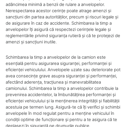
adâncimea minimă a benzii de rulare a anvelopelor.
Nerespectarea acestor cerințe poate atrage amenzi și
sancțiuni din partea autorităților, precum și riscuri legale și
de asigurare în caz de accidente. Schimbarea la timp a
anvelopelor îți asigură că respectezi cerințele legale și
reglementările privind siguranța rutieră și că te protejezi de
amenzi și sancțiuni inutile.
Schimbarea la timp a anvelopelor de la camion este
esențială pentru asigurarea siguranței, performanței și
eficienței vehiculului. Anvelopele uzate sau deteriorate pot
avea consecințe grave asupra siguranței și performanței,
afectând aderența, tracțiunea și manevrabilitatea
camionului. Schimbarea la timp a anvelopelor contribuie la
prevenirea accidentelor, la îmbunătățirea performanței și
eficienței vehiculului și la menținerea integrității și fiabilității
acestuia pe termen lung. Asigură-te că îți verifici și schimbi
anvelopele în mod regulat pentru a menține vehiculul în
condiții optime de funcționare și pentru a te asigura că te
deplasezi în siguranță pe drumurile publice.