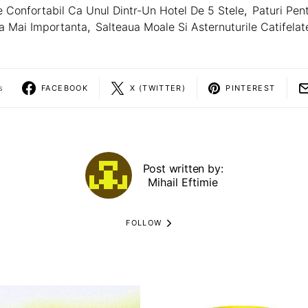
e Confortabil Ca Unul Dintr-Un Hotel De 5 Stele
,
Paturi Pen
a Mai Importanta
,
Salteaua Moale Si Asternuturile Catifelat
s
FACEBOOK
X (TWITTER)
PINTEREST
Post written by:
Mihail Eftimie
FOLLOW