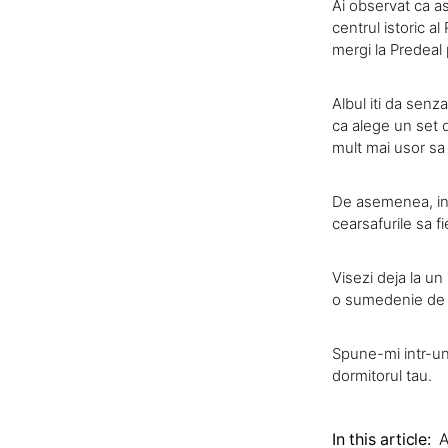
Ai observat ca as
centrul istoric a
mergi la Predeal 
Albul iti da senz
ca alege un set de
mult mai usor sa
De asemenea, inve
cearsafurile sa f
Visezi deja la un
o sumedenie d
Spune-mi intr-un 
dormitorul tau.
In this article:
A