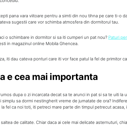
 concediu.
epti pana vara viitoare pentru a simti din nou tihna pe care ti-o 
ateva sugestii care vor schimba atmosfera din dormitorul tau.
ci o schimbare in dormitor si sa iti cumperi un pat nou?
Paturi pe
esti in magazinul online Mobila Ghencea.
, iti dau cateva ponturi care iti vor face patul la fel de primitor c
a e cea mai importanta
umos dupa o zi incarcata decat sa te arunci in pat si sa te uiti la un
i simplu sa dormi nestingherit vreme de jumatate de ora? Indiferen
 la fel ca noi toti, iti petreci mare parte din timpul petrecut acasa, 
 saltea de calitate. Chiar daca ai cele mai delicate asternuturi, ch