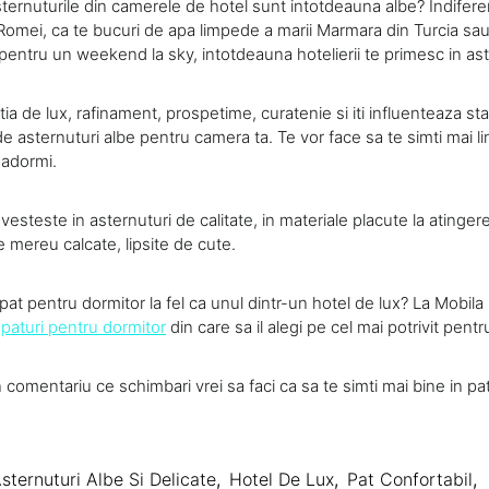
ternuturile din camerele de hotel sunt intotdeauna albe? Indiferen
l Romei, ca te bucuri de apa limpede a marii Marmara din Turcia sau
pentru un weekend la sky, intotdeauna hotelierii te primesc in ast
atia de lux, rafinament, prospetime, curatenie si iti influenteaza st
 asternuturi albe pentru camera ta. Te vor face sa te simti mai linisit
 adormi.
steste in asternuturi de calitate, in materiale placute la atingere s
ie mereu calcate, lipsite de cute.
 pat pentru dormitor la fel ca unul dintr-un hotel de lux? La Mobi
e
paturi pentru dormitor
din care sa il alegi pe cel mai potrivit pentr
comentariu ce schimbari vrei sa faci ca sa te simti mai bine in patu
sternuturi Albe Si Delicate
,
Hotel De Lux
,
Pat Confortabil
,