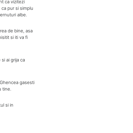
t ca vizitezi
 ca pur si simplu
ernuturi albe.
area de bine, asa
it si iti va fi
i ai grija ca
la Ghencea gasesti
u tine.
l si in