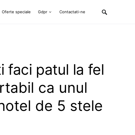
Oferte speciale
Gdpr
Contactati-ne
 faci patul la fel
tabil ca unul
hotel de 5 stele