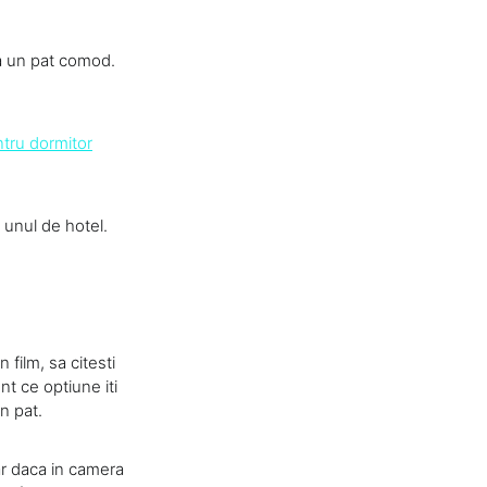
da un pat comod.
ntru dormitor
a unul de hotel.
 film, sa citesti
t ce optiune iti
in pat.
iar daca in camera