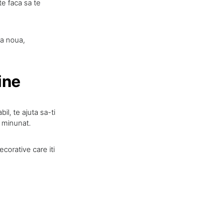
te faca sa te
ea noua,
ine
il, te ajuta sa-ti
e minunat.
corative care iti