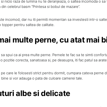
a si nicio raza de lumina nu te deranjeaza, o saltea incomoda o sa 
ata din celebrul basm “Printesa si bobul de mazare”.
ste incomod, dar nu iti permiti momentan sa investesti intr-o salt
 topper pentru saltea de calitate.
mai multe perne, cu atat mai b
 sa spui ca ai prea multe perne. Pernele te fac sa te simti confortab
-o pozitie corecta, sanatoasa si, pe deasupra, iti fac patul sa arat
pe care le folosesti strict pentru dormit, cumpara cateva perne de
 bine si vor adauga o pata de culoare camerei tale.
turi albe si delicate