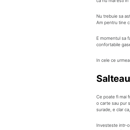
ca nu mai esti in
Nu trebuie sa ast
Am pentru tine c
E momentul sa fa
confortabile gas
In cele ce urmeaza
Salteau
Ce poate fi mai fr
o carte sau pur s
surade, e clar ca,
Investeste intr-o