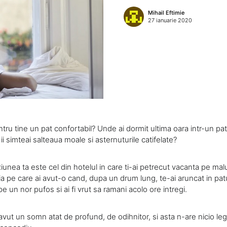
Mihail Eftimie
27 ianuarie 2020
u tine un pat confortabil? Unde ai dormit ultima oara intr-un pat c
i simteai salteaua moale si asternuturile catifelate?
ziunea ta este cel din hotelul in care ti-ai petrecut vacanta pe malul
a pe care ai avut-o cand, dupa un drum lung, te-ai aruncat in pat
pe un nor pufos si ai fi vrut sa ramani acolo ore intregi.
vut un somn atat de profund, de odihnitor, si asta n-are nicio leg