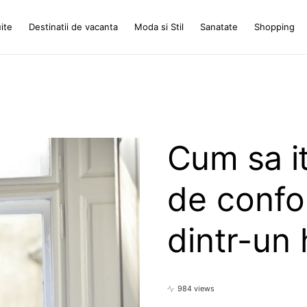
ite
Destinatii de vacanta
Moda si Stil
Sanatate
Shopping
Cum sa iti
de confor
dintr-un 
984 views