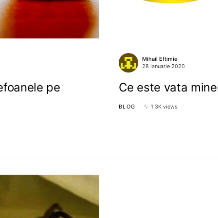
Mihail Eftimie
28 ianuarie 2020
lefoanele pe
Ce este vata mine
BLOG
1,3K views