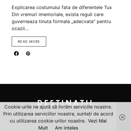
Explicarea costumului fata de diferentele Tux
Din vremuri imemoriale, exista reguli care
guverneaza tinuta formala „adecvata” pentru
ocazii…
READ MORE
DESTINATII
Cookie-urile ne ajută să livrăm serviciile noastre.
Prin utilizarea serviciilor noastre, sunteți de acord
Designed & Developed by
Code Supply Co.
cu utilizarea cookie-urilor noastre.
Vezi Mai
Mult
Am inteles