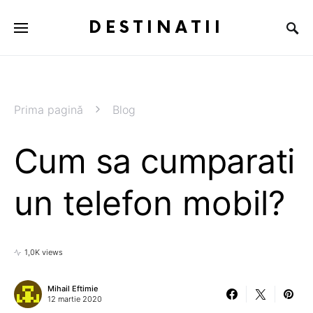
DESTINATII
Prima pagină
Blog
Cum sa cumparati
un telefon mobil?
1,0K views
Mihail Eftimie
12 martie 2020