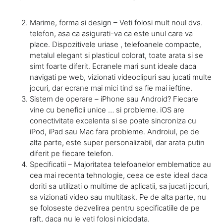
Marime, forma si design – Veti folosi mult noul dvs.
telefon, asa ca asigurati-va ca este unul care va
place. Dispozitivele uriase , telefoanele compacte,
metalul elegant si plasticul colorat, toate arata si se
simt foarte diferit. Ecranele mari sunt ideale daca
navigati pe web, vizionati videoclipuri sau jucati multe
jocuri, dar ecrane mai mici tind sa fie mai ieftine.
Sistem de operare – iPhone sau Android? Fiecare
vine cu beneficii unice … si probleme. iOS are
conectivitate excelenta si se poate sincroniza cu
iPod, iPad sau Mac fara probleme. Androiul, pe de
alta parte, este super personalizabil, dar arata putin
diferit pe fiecare telefon.
Specificatii – Majoritatea telefoanelor emblematice au
cea mai recenta tehnologie, ceea ce este ideal daca
doriti sa utilizati o multime de aplicatii, sa jucati jocuri,
sa vizionati video sau multitask. Pe de alta parte, nu
se foloseste dezvelirea pentru specificatiile de pe
raft, daca nu le veti folosi niciodata.