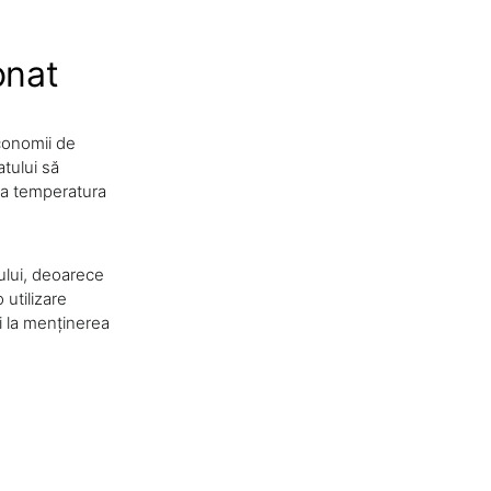
onat
economii de
tului să
ea temperatura
ului, deoarece
utilizare
și la menținerea