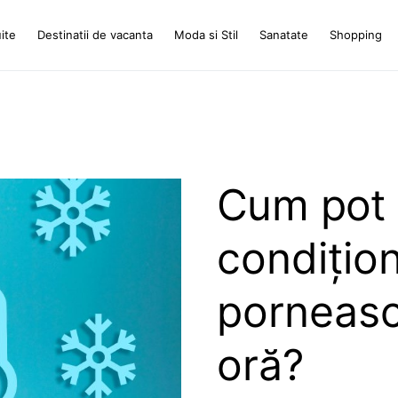
ite
Destinatii de vacanta
Moda si Stil
Sanatate
Shopping
Cum pot 
condițio
porneasc
oră?