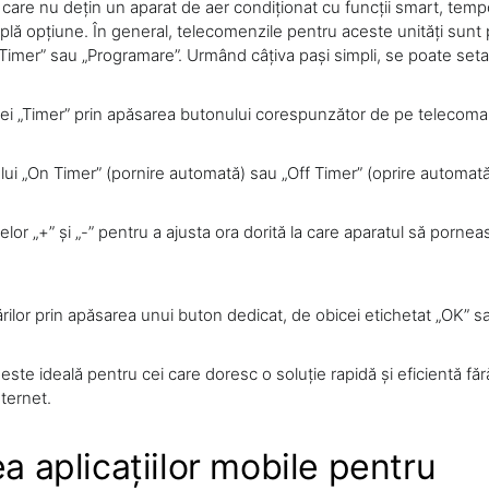
ii care nu dețin un aparat de aer condiționat cu funcții smart, tem
plă opțiune. În general, telecomenzile pentru aceste unități sunt
Timer” sau „Programare”. Urmând câțiva pași simpli, se poate seta 
ei „Timer” prin apăsarea butonului corespunzător de pe telecom
ui „On Timer” (pornire automată) sau „Off Timer” (oprire automată
elor „+” și „-” pentru a ajusta ora dorită la care aparatul să porne
ilor prin apăsarea unui buton dedicat, de obicei etichetat „OK” sa
ste ideală pentru cei care doresc o soluție rapidă și eficientă fă
ternet.
ea aplicațiilor mobile pentru