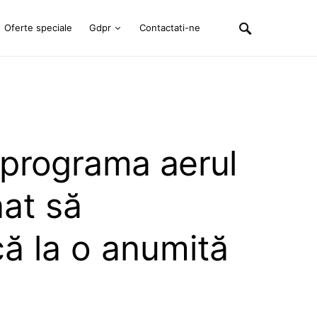
Oferte speciale
Gdpr
Contactati-ne
programa aerul
nat să
ă la o anumită