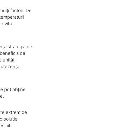
ulți factori. De
temperaturii
a evita
ența strategia de
beneficia de
 unități
e prezența
se pot obține
e.
ate extrem de
o soluție
sibil.