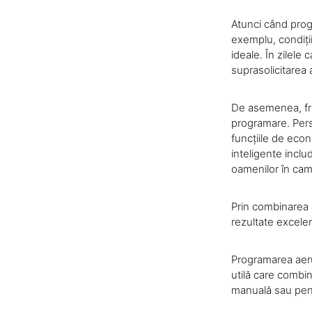
Atunci când progr
exemplu, condiți
ideale. În zilele 
suprasolicitarea 
De asemenea, frec
programare. Pers
funcțiile de eco
inteligente incl
oamenilor în came
Prin combinarea a
rezultate excelen
Programarea aeru
utilă care combin
manuală sau pentr