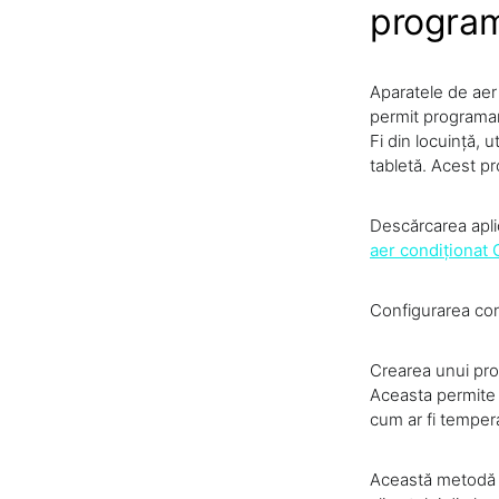
progra
Aparatele de aer
permit programare
Fi din locuință, 
tabletă. Acest pr
Descărcarea apli
aer condiționat 
Configurarea cone
Crearea unui prog
Aceasta permite s
cum ar fi tempera
Această metodă e