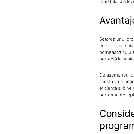
climatului din lo
Avantaj
Setarea unui pro
energie și un ni
pornească cu 30 
perfectă la sosire
De asemenea, uti
acesta va funcți
eficientă și bine
performanței opti
Conside
program