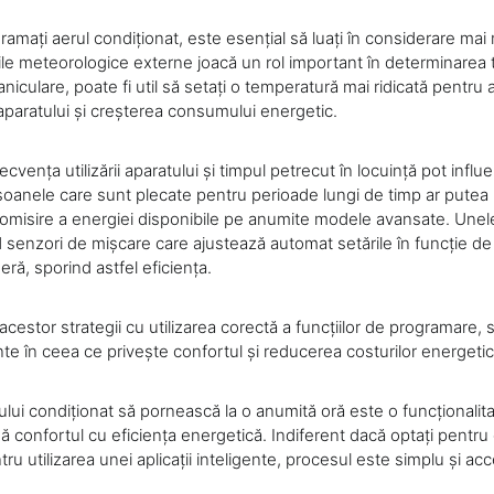
amați aerul condiționat, este esențial să luați în considerare mai m
ile meteorologice externe joacă un rol important în determinarea 
caniculare, poate fi util să setați o temperatură mai ridicată pentru 
aparatului și creșterea consumului energetic.
vența utilizării aparatului și timpul petrecut în locuință pot influ
oanele care sunt plecate pentru perioade lungi de timp ar putea 
nomisire a energiei disponibile pe anumite modele avansate. Unele
ud senzori de mișcare care ajustează automat setările în funcție d
ră, sporind astfel eficiența.
cestor strategii cu utilizarea corectă a funcțiilor de programare, 
te în ceea ce privește confortul și reducerea costurilor energetic
lui condiționat să pornească la o anumită oră este o funcționalit
ă confortul cu eficiența energetică. Indiferent dacă optați pentru 
u utilizarea unei aplicații inteligente, procesul este simplu și acce