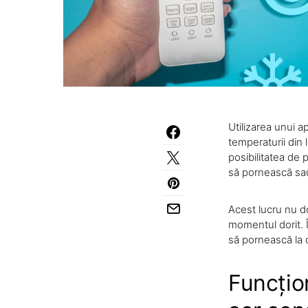
Utilizarea unui a
temperaturii din 
posibilitatea de 
să pornească sa
Acest lucru nu d
momentul dorit. 
să pornească la o
Funcțio