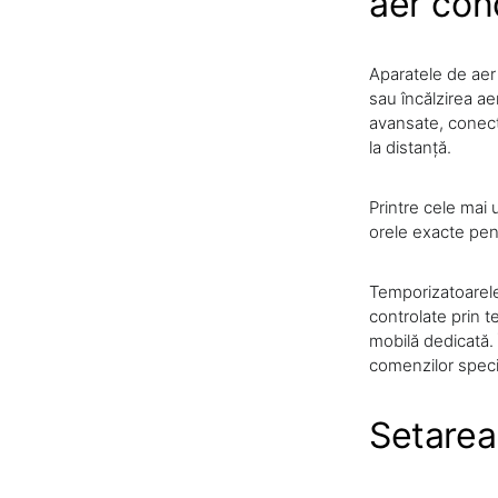
aer con
Aparatele de aer
sau încălzirea ae
avansate, conectiv
la distanță.
Printre cele mai 
orele exacte pent
Temporizatoarele
controlate prin t
mobilă dedicată.
comenzilor specifi
Setarea