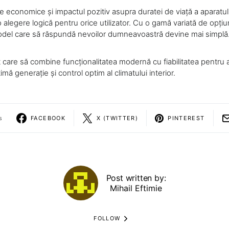
le economice și impactul pozitiv asupra duratei de viață a aparatul
 alegere logică pentru orice utilizator. Cu o gamă variată de opțiun
odel care să răspundă nevoilor dumneavoastră devine mai simplă
t care să combine funcționalitatea modernă cu fiabilitatea pentru 
imă generație și control optim al climatului interior.
s
FACEBOOK
X (TWITTER)
PINTEREST
Post written by:
Mihail Eftimie
FOLLOW