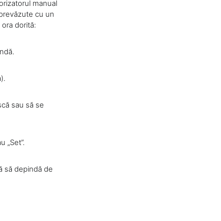
porizatorul manual
 prevăzute cu un
ora dorită:
andă.
).
ască sau să se
u „Set”.
ră să depindă de