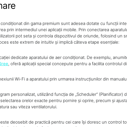
mare
 condiționat din gama premium sunt adesea dotate cu funcții inte
a prin intermediul unei aplicații mobile. Prin conectarea aparatul
utilizatorii pot seta și controla dispozitivul de oriunde, folosind u
oces este extrem de intuitiv și implică câteva etape esențiale:
cației dedicate aparatului de aer condiționat. De exemplu, anumite
Gree
, oferă aplicații special concepute pentru a facilita controlul di
xiunii Wi-Fi a aparatului prin urmarea instrucțiunilor din manualul 
ram personalizat, utilizând funcția de „Scheduler” (Planificator) di
electarea orelor exacte pentru pornire și oprire, precum și ajustar
tura sau viteza ventilatorului.
ste deosebit de practică pentru cei care își doresc un control to