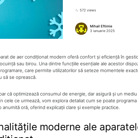
572 views
Mihail Eftimie
3 ianuarie 2025
parat de aer condiționat modern oferă confort și eficiență în gest
locuință sau birou. Una dintre funcțiile esențiale ale acestor dispo
programare, care permite utilizatorilor să seteze momentele exact
u să se oprească.
oar că optimizează consumul de energie, dar asigură și un mediu c
În cele ce urmează, vom explora detaliat cum se poate programa 
 anumită oră, oferind explicații clare și exemple practice.
nalitățile moderne ale aparatel