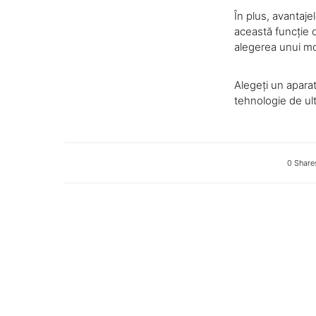
În plus, avantaje
această funcție o
alegerea unui m
Alegeți un apara
tehnologie de ult
0 Share