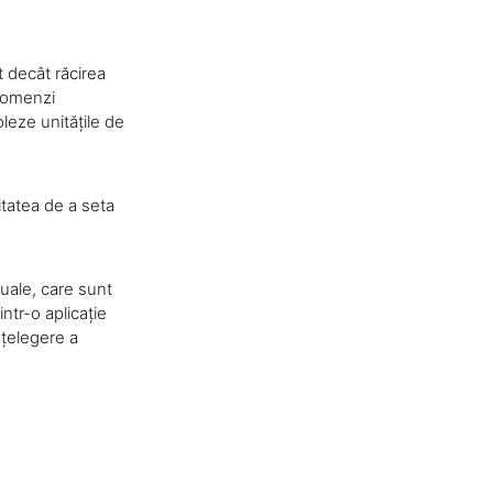
 decât răcirea
ecomenzi
oleze unitățile de
itatea de a seta
uale, care sunt
ntr-o aplicație
nțelegere a