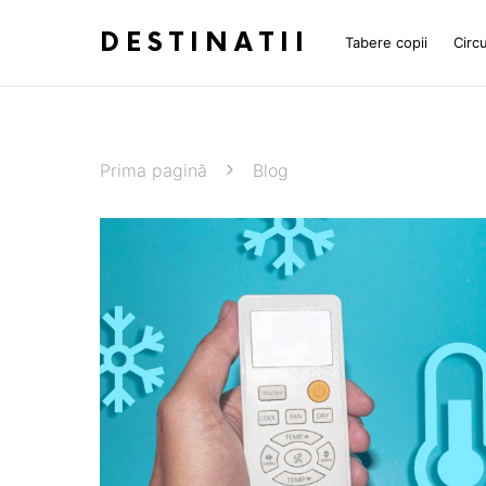
DESTINATII
Tabere copii
Circu
Prima pagină
Blog