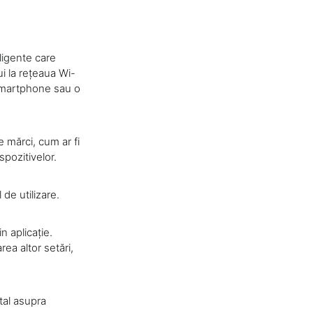
ligente care
ui la rețeaua Wi-
n smartphone sau o
 mărci, cum ar fi
spozitivelor.
de utilizare.
n aplicație.
ea altor setări,
tal asupra