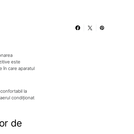
ionarea
zitive este
e în care aparatul
onfortabil la
aerul condiționat
or de