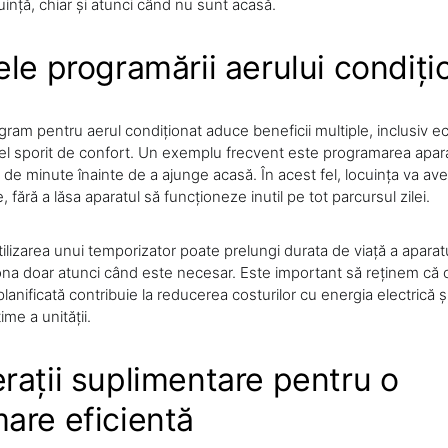
cuință, chiar și atunci când nu sunt acasă.
ele programării aerului condiți
gram pentru aerul condiționat aduce beneficii multiple, inclusiv 
vel sporit de confort. Un exemplu frecvent este programarea apara
de minute înainte de a ajunge acasă. În acest fel, locuința va av
, fără a lăsa aparatul să funcționeze inutil pe tot parcursul zilei.
lizarea unui temporizator poate prelungi durata de viață a aparat
ona doar atunci când este necesar. Este important să reținem că o 
 planificată contribuie la reducerea costurilor cu energia electrică 
me a unității.
rații suplimentare pentru o
are eficientă