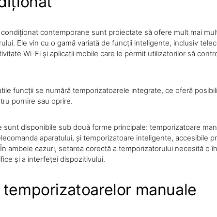
diționat
 condiționat contemporane sunt proiectate să ofere mult mai mult
rului. Ele vin cu o gamă variată de funcții inteligente, inclusiv tel
itate Wi-Fi și aplicații mobile care le permit utilizatorilor să contr
utile funcții se numără temporizatoarele integrate, ce oferă posibil
ru pornire sau oprire.
 sunt disponibile sub două forme principale: temporizatoare man
elecomanda aparatului, și temporizatoare inteligente, accesibile pri
 În ambele cazuri, setarea corectă a temporizatorului necesită o î
ce și a interfeței dispozitivului.
 temporizatoarelor manuale