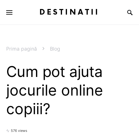
DESTINATII
Prima pagină
Blog
Cum pot ajuta
jocurile online
copiii?
576 views