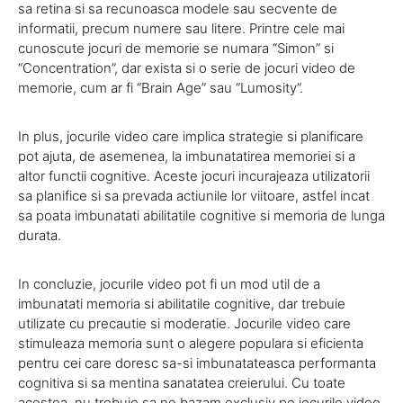
sa retina si sa recunoasca modele sau secvente de
informatii, precum numere sau litere. Printre cele mai
cunoscute jocuri de memorie se numara “Simon” si
“Concentration”, dar exista si o serie de jocuri video de
memorie, cum ar fi “Brain Age” sau “Lumosity”.
In plus, jocurile video care implica strategie si planificare
pot ajuta, de asemenea, la imbunatatirea memoriei si a
altor functii cognitive. Aceste jocuri incurajeaza utilizatorii
sa planifice si sa prevada actiunile lor viitoare, astfel incat
sa poata imbunatati abilitatile cognitive si memoria de lunga
durata.
In concluzie, jocurile video pot fi un mod util de a
imbunatati memoria si abilitatile cognitive, dar trebuie
utilizate cu precautie si moderatie. Jocurile video care
stimuleaza memoria sunt o alegere populara si eficienta
pentru cei care doresc sa-si imbunatateasca performanta
cognitiva si sa mentina sanatatea creierului. Cu toate
acestea, nu trebuie sa ne bazam exclusiv pe jocurile video