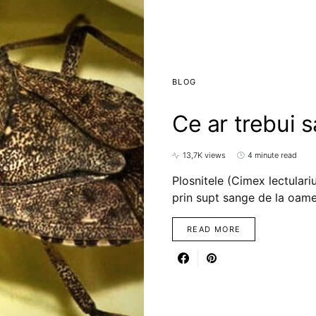
BLOG
Ce ar trebui s
13,7K views
4 minute read
Plosnitele (Cimex lectulari
prin supt sange de la oam
READ MORE