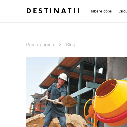
DESTINATII
Tabere copii
Circu
Prima pagină
Blog