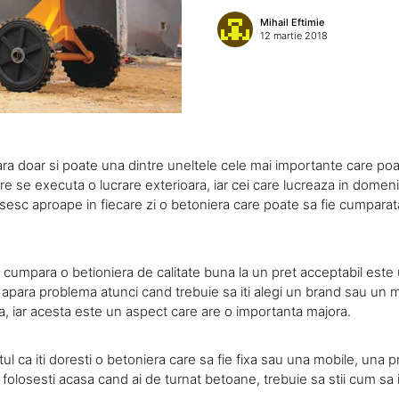
Mihail Eftimie
12 martie 2018
ra doar si poate una dintre uneltele cele mai importante care poat
re se executa o lucrare exterioara, iar cei care lucreaza in domeniu
sesc aproape in fiecare zi o betoniera care poate sa fie cumparata
a cumpara o betioniera de calitate buna la un pret acceptabil este
apara problema atunci cand trebuie sa iti alegi un brand sau un m
a, iar acesta este un aspect care are o importanta majora.
tul ca iti doresti o betoniera care sa fie fixa sau una mobile, una 
folosesti acasa cand ai de turnat betoane, trebuie sa stii cum sa it