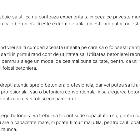
rebuie sa stii ca nu conteaza experienta ta in ceea ce priveste mu
u ca o betoniera iti este extrem de utila, ori esti incepator, ori est
nd vrei sa iti cumperi aceasta unealta pe care sa o folosesti pent
a tii in primul rand cont de utilitatea sa. Utilitatea betonierei repr
 pentru a alege un model de cea mai buna calitate, pentru ca utilit
i folosi betoniera.
ndrepti atentia spre o betoniera profesionala, dar vei putea sa iti al
profesionala, sau o betoniera conventionala, insa alegerea betoni
opul in care vei folosi echipamentul.
lege betoniera va trebui sa tii cont si de capacitatea sa, pentru c
 are o capacitate mare, iti poate fi mult mai utila, pentru ca iti poa
a munca.