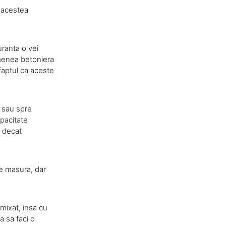
i acestea
ranta o vei
emenea betoniera
 faptul ca aceste
, sau spre
pacitate
e decat
pe masura, dar
 mixat, insa cu
a sa faci o