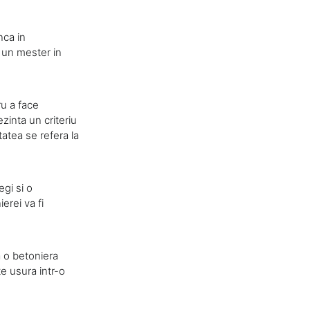
nca in
i un mester in
ru a face
ezinta un criteriu
atea se refera la
egi si o
erei va fi
a o betoniera
te usura intr-o