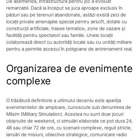
De asemenea, infrastructura pentru joc a evoluat
remarcabil. Dacă la început se juca aproape exclusiv în
păduri sau pe terenuri abandonate, astăzi există zeci de
locații private amenajate special pentru airsoft, dotate cu
construcții artificiale, trasee tematice, zone de cazare și
facilități pentru spectatori sau familie. Unele locații
colaborează direct cu autorități locale sau cu unități militare
pentru a permite accesul în poligoane de antrenament real.
Organizarea de evenimente
complexe
O trăsătură definitorie a ultimului deceniu este apariția
evenimentelor de amploare, cunoscute sub denumirea de
Milsim (Military Simulation). Acestea nu sunt doar jocuri
obișnuite de weekend, ci simulări elaborate ce pot dura 24,
48 sau chiar 72 de ore, cu scenarii complexe, reguli stricte,
lansări de misiuni, obiective strategice, comunicare radio