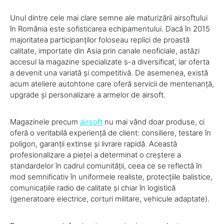
Unul dintre cele mai clare semne ale maturizării airsoftului
în România este sofisticarea echipamentului. Dacă în 2015
majoritatea participanților foloseau replici de proastă
calitate, importate din Asia prin canale neoficiale, astăzi
accesul la magazine specializate s-a diversificat, iar oferta
a devenit una variată și competitivă. De asemenea, există
acum ateliere autohtone care oferă servicii de mentenanță,
upgrade și personalizare a armelor de airsoft.
Magazinele precum
airsoft
nu mai vând doar produse, ci
oferă o veritabilă experiență de client: consiliere, testare în
poligon, garanții extinse și livrare rapidă. Această
profesionalizare a pieței a determinat o creștere a
standardelor în cadrul comunității, ceea ce se reflectă în
mod semnificativ în uniformele realiste, protecțiile balistice,
comunicațiile radio de calitate și chiar în logistică
(generatoare electrice, corturi militare, vehicule adaptate).