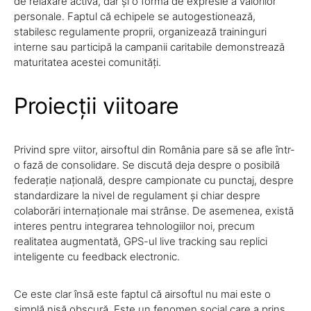
de relaxare activă, dar și o formă de expresie a valorilor
personale. Faptul că echipele se autogestionează,
stabilesc regulamente proprii, organizează traininguri
interne sau participă la campanii caritabile demonstrează
maturitatea acestei comunități.
Proiecții viitoare
Privind spre viitor, airsoftul din România pare să se afle într-
o fază de consolidare. Se discută deja despre o posibilă
federație națională, despre campionate cu punctaj, despre
standardizare la nivel de regulament și chiar despre
colaborări internaționale mai strânse. De asemenea, există
interes pentru integrarea tehnologiilor noi, precum
realitatea augmentată, GPS-ul live tracking sau replici
inteligente cu feedback electronic.
Ce este clar însă este faptul că airsoftul nu mai este o
simplă nișă obscură. Este un fenomen social care a prins