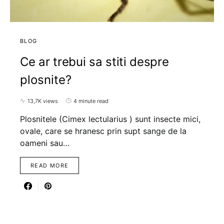
BLOG
Ce ar trebui sa stiti despre
plosnite?
13,7K views
4 minute read
Plosnitele (Cimex lectularius ) sunt insecte mici,
ovale, care se hranesc prin supt sange de la
oameni sau…
READ MORE