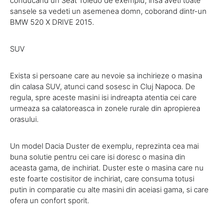
conducand un Seat Toledo de exemplu, insa aveti toate
sansele sa vedeti un asemenea domn, coborand dintr-un
BMW 520 X DRIVE 2015.
SUV
Exista si persoane care au nevoie sa inchirieze o masina
din calasa SUV, atunci cand sosesc in Cluj Napoca. De
regula, spre aceste masini isi indreapta atentia cei care
urmeaza sa calatoreasca in zonele rurale din apropierea
orasului.
Un model Dacia Duster de exemplu, reprezinta cea mai
buna solutie pentru cei care isi doresc o masina din
aceasta gama, de inchiriat. Duster este o masina care nu
este foarte costisitor de inchiriat, care consuma totusi
putin in comparatie cu alte masini din aceiasi gama, si care
ofera un confort sporit.