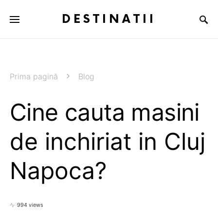
DESTINATII
Prima pagină
Blog
Cine cauta masini
de inchiriat in Cluj
Napoca?
994 views