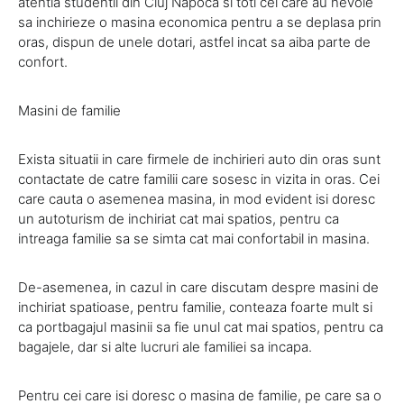
atentia studentii din Cluj Napoca si toti cei care au nevoie
sa inchirieze o masina economica pentru a se deplasa prin
oras, dispun de unele dotari, astfel incat sa aiba parte de
confort.
Masini de familie
Exista situatii in care firmele de inchirieri auto din oras sunt
contactate de catre familii care sosesc in vizita in oras. Cei
care cauta o asemenea masina, in mod evident isi doresc
un autoturism de inchiriat cat mai spatios, pentru ca
intreaga familie sa se simta cat mai confortabil in masina.
De-asemenea, in cazul in care discutam despre masini de
inchiriat spatioase, pentru familie, conteaza foarte mult si
ca portbagajul masinii sa fie unul cat mai spatios, pentru ca
bagajele, dar si alte lucruri ale familiei sa incapa.
Pentru cei care isi doresc o masina de familie, pe care sa o