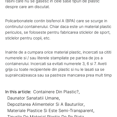
rasini care nu se gasesc in cele sase tipuri de plastic
despre care am discutat.
Policarbonatele contin bisfenol A (BPA) care se scurge in
continutul containerului. Chiar daca este un material plastic
periculos, se foloseste pentru fabricarea sticlelor de sport,
sticlelor pentru copii, etc.
Inainte de a cumpara orice material plastic, incercati sa cititi
numerele si / sau literele stampilate pe partea de jos a
containerului. Incercati sa evitati numerele 3, 6 si 7. Aveti
grija cu toate recipientele din plastic si nu le lasati sa se
supraincalzeasca sau sa pastreze mancarea prea mult timp
In this article:
Containere Din Plastic?
,
Daunator Sanatatii Umane
,
Depozitarea Alimentelor Si A Bauturilor
,
Materiale Plastice Si Este Semi-Transparent
,
Tipurile De Material Plastic De Pe Piata