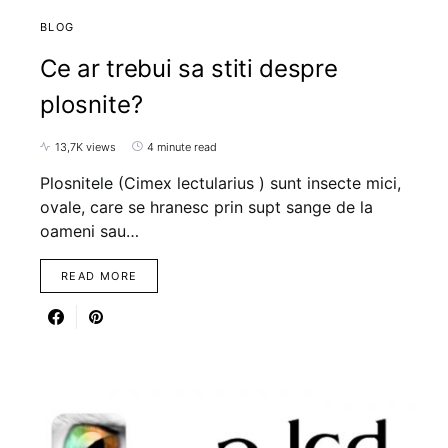
BLOG
Ce ar trebui sa stiti despre
plosnite?
13,7K views
4 minute read
Plosnitele (Cimex lectularius ) sunt insecte mici,
ovale, care se hranesc prin supt sange de la
oameni sau…
READ MORE