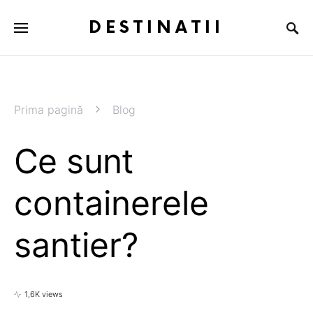
DESTINATII
Prima pagină
Blog
Ce sunt
containerele
santier?
1,6K views