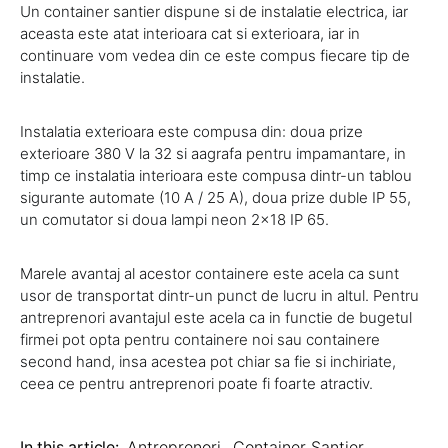
Un container santier dispune si de instalatie electrica, iar
aceasta este atat interioara cat si exterioara, iar in
continuare vom vedea din ce este compus fiecare tip de
instalatie.
Instalatia exterioara este compusa din: doua prize
exterioare 380 V la 32 si aagrafa pentru impamantare, in
timp ce instalatia interioara este compusa dintr-un tablou
sigurante automate (10 A / 25 A), doua prize duble IP 55,
un comutator si doua lampi neon 2×18 IP 65.
Marele avantaj al acestor containere este acela ca sunt
usor de transportat dintr-un punct de lucru in altul. Pentru
antreprenori avantajul este acela ca in functie de bugetul
firmei pot opta pentru containere noi sau containere
second hand, insa acestea pot chiar sa fie si inchiriate,
ceea ce pentru antreprenori poate fi foarte atractiv.
In this article:
Antreprenori
,
Container Santier
,