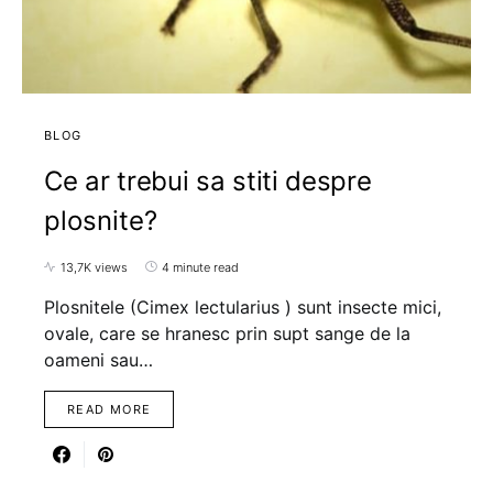
BLOG
Ce ar trebui sa stiti despre
plosnite?
13,7K views
4 minute read
Plosnitele (Cimex lectularius ) sunt insecte mici,
ovale, care se hranesc prin supt sange de la
oameni sau…
READ MORE