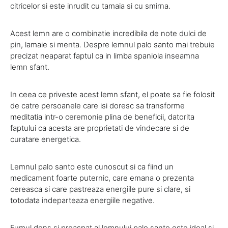
citricelor si este inrudit cu tamaia si cu smirna.
Acest lemn are o combinatie incredibila de note dulci de
pin, lamaie si menta. Despre lemnul palo santo mai trebuie
precizat neaparat faptul ca in limba spaniola inseamna
lemn sfant.
In ceea ce priveste acest lemn sfant, el poate sa fie folosit
de catre persoanele care isi doresc sa transforme
meditatia intr-o ceremonie plina de beneficii, datorita
faptului ca acesta are proprietati de vindecare si de
curatare energetica.
Lemnul palo santo este cunoscut si ca fiind un
medicament foarte puternic, care emana o prezenta
cereasca si care pastreaza energiile pure si clare, si
totodata indeparteaza energiile negative.
Fumul dens si proaspat al lemnului palo santo este ideal si