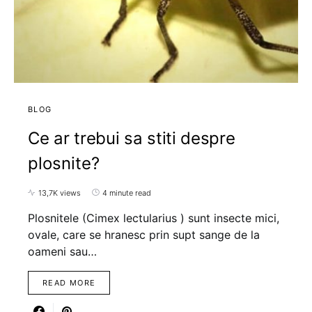
BLOG
Ce ar trebui sa stiti despre
plosnite?
13,7K views
4 minute read
Plosnitele (Cimex lectularius ) sunt insecte mici,
ovale, care se hranesc prin supt sange de la
oameni sau…
READ MORE