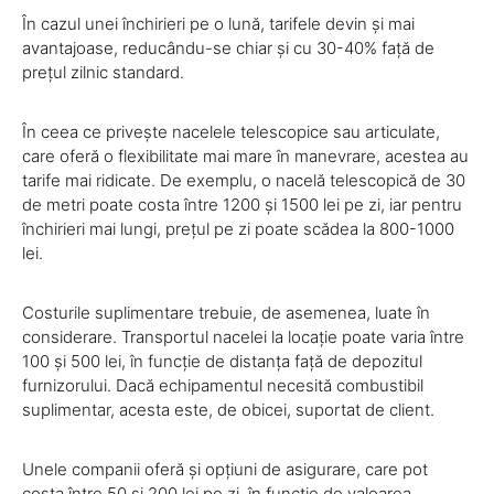
În cazul unei închirieri pe o lună, tarifele devin și mai
avantajoase, reducându-se chiar și cu 30-40% față de
prețul zilnic standard.
În ceea ce privește nacelele telescopice sau articulate,
care oferă o flexibilitate mai mare în manevrare, acestea au
tarife mai ridicate. De exemplu, o nacelă telescopică de 30
de metri poate costa între 1200 și 1500 lei pe zi, iar pentru
închirieri mai lungi, prețul pe zi poate scădea la 800-1000
lei.
Costurile suplimentare trebuie, de asemenea, luate în
considerare. Transportul nacelei la locație poate varia între
100 și 500 lei, în funcție de distanța față de depozitul
furnizorului. Dacă echipamentul necesită combustibil
suplimentar, acesta este, de obicei, suportat de client.
Unele companii oferă și opțiuni de asigurare, care pot
costa între 50 și 200 lei pe zi, în funcție de valoarea