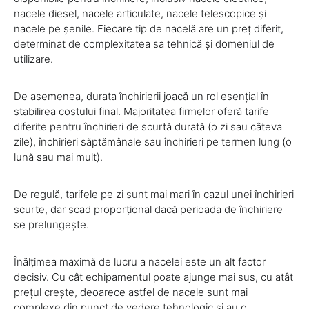
nacele diesel, nacele articulate, nacele telescopice și
nacele pe șenile. Fiecare tip de nacelă are un preț diferit,
determinat de complexitatea sa tehnică și domeniul de
utilizare.
De asemenea, durata închirierii joacă un rol esențial în
stabilirea costului final. Majoritatea firmelor oferă tarife
diferite pentru închirieri de scurtă durată (o zi sau câteva
zile), închirieri săptămânale sau închirieri pe termen lung (o
lună sau mai mult).
De regulă, tarifele pe zi sunt mai mari în cazul unei închirieri
scurte, dar scad proporțional dacă perioada de închiriere
se prelungește.
Înălțimea maximă de lucru a nacelei este un alt factor
decisiv. Cu cât echipamentul poate ajunge mai sus, cu atât
prețul crește, deoarece astfel de nacele sunt mai
complexe din punct de vedere tehnologic și au o