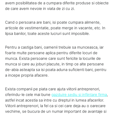
avem posibilitatea de a cumpara diferite produse si obiecte
de care avem nevoie in viata de zi cu zi.
Cand o persoana are bani, isi poate cumpara alimente,
articole de vestimentatie, poate merge in vacante, etc. In
lipsa banilor, toate aceste lucruri sunt imposibile.
Pentru a castiga bani, oamenii trebuie sa munceasca, iar
foarte multe persoane aplica pentru diferite locuri de
munca. Exista persoane care sunt fericite la locurile de
munca si care au joburi placute, in timp ce alte persoane
de-abia asteapta sa isi poata aduna suficienti bani, pentru
a incepe propria afacere.
Exista companii pe piata care ajuta viitorii antreprenori,
oferindu-le cele mai bune
gazduire sediu si infiintare firma
,
astfel incat acestia sa intre cu dreptul in lumea afacerilor.
Viitorii antreprenori, la fel ca si cei care deja au o oarecare
vechime, se bucura de un numar important de avantaje si