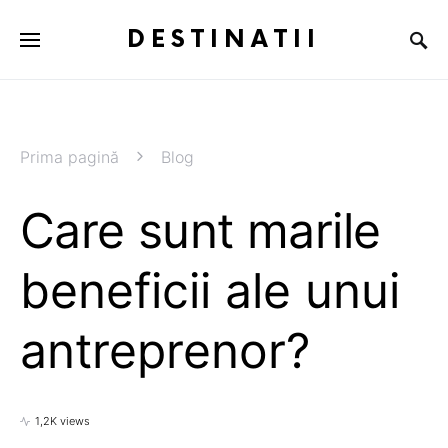
DESTINATII
Prima pagină
Blog
Care sunt marile
beneficii ale unui
antreprenor?
1,2K views