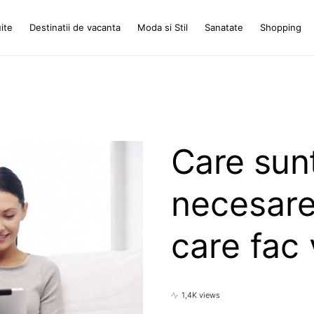
ite
Destinatii de vacanta
Moda si Stil
Sanatate
Shopping
Care sunt 
necesare
care fac
1,4K views