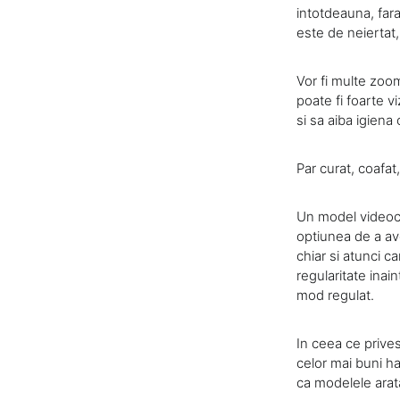
intotdeauna, fara
este de neiertat,
Vor fi multe zoom
poate fi foarte v
si sa aiba igiena
Par curat, coafat,
Un model videoch
optiunea de a ave
chiar si atunci 
regularitate inai
mod regulat.
In ceea ce prive
celor mai buni hai
ca modelele arat