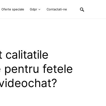
Oferte speciale
Gdpr
Contactati-ne
calitatile
 pentru fetele
 videochat?