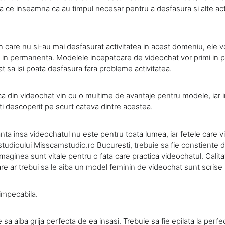
eea ce inseamna ca au timpul necesar pentru a desfasura si alte act
 in care nu si-au mai desfasurat activitatea in acest domeniu, ele 
rt in permanenta. Modelele incepatoare de videochat vor primi in
ncat sa isi poata desfasura fara probleme activitatea.
a din videochat vin cu o multime de avantaje pentru modele, iar i
ti descoperit pe scurt cateva dintre acestea.
anta insa videochatul nu este pentru toata lumea, iar fetele care v
 studioului Misscamstudio.ro Bucuresti, trebuie sa fie constiente d
imaginea sunt vitale pentru o fata care practica videochatul. Calitat
re ar trebui sa le aiba un model feminin de videochat sunt scrise 
impecabila.
sa aiba grija perfecta de ea insasi. Trebuie sa fie epilata la perfe