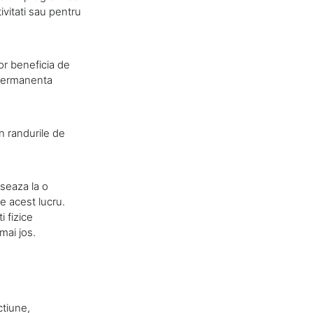
ivitati sau pentru
vor beneficia de
 permanenta
n randurile de
iseaza la o
e acest lucru.
i fizice
mai jos.
ctiune,