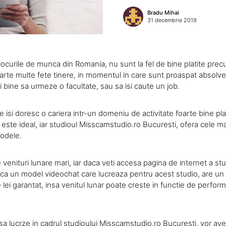
Bradu Mihai
31 decembrie 2019
 locurile de munca din Romania, nu sunt la fel de bine platite pre
foarte multe fete tinere, in momentul in care sunt proaspat absolve
ai bine sa urmeze o facultate, sau sa isi caute un job.
e isi doresc o cariera intr-un domeniu de activitate foarte bine pla
ste ideal, iar studioul Misscamstudio.ro Bucuresti, ofera cele ma
modele.
enituri lunare mari, iar daca veti accesa pagina de internet a stud
 ca un model videochat care lucreaza pentru acest studio, are un
lei garantat, insa venitul lunar poate creste in functie de perfor
 sa lucrze in cadrul studioului Misscamstudio.ro Bucuresti, vor a