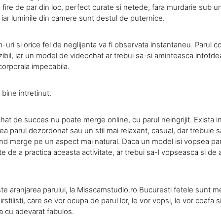
 fire de par din loc, perfect curate si netede, fara murdarie sub 
 iar luminile din camere sunt destul de puternice.
-uri si orice fel de neglijenta va fi observata instantaneu. Parul c
izibil, iar un model de videochat ar trebui sa-si aminteasca intotd
 corporala impecabila.
 bine intretinut.
at de succes nu poate merge online, cu parul neingrijit. Exista 
a parul dezordonat sau un stil mai relaxant, casual, dar trebuie s
cand merge pe un aspect mai natural. Daca un model isi vopsea pa
nte de a practica aceasta activitate, ar trebui sa-l vopseasca si de
ste aranjarea parului, la Misscamstudio.ro Bucuresti fetele sunt
rstilisti, care se vor ocupa de parul lor, le vor vopsi, le vor coafa 
a cu adevarat fabulos.