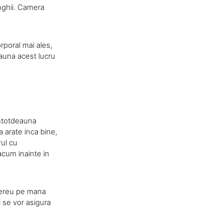
unghii. Camera
orporal mai ales,
eauna acest lucru
intotdeauna
a arate inca bine,
rul cu
 acum inainte in
 mereu pe mana
si se vor asigura