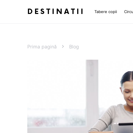
DESTINATII
Tabere copii
Circu
Prima pagină
Blog