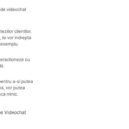
e de videochat
ziilor clientilor.
 isi vor indrepta
e exemplu.
nteractioneze cu
ii.
entru a-si putea
va, vor putea
sca nimic.
e Videochat