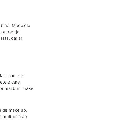
e bine. Modelele
pot neglija
asta, dar ar
 fata camerei
Fetele care
lor mai buni make
se de make up,
ta multumiti de