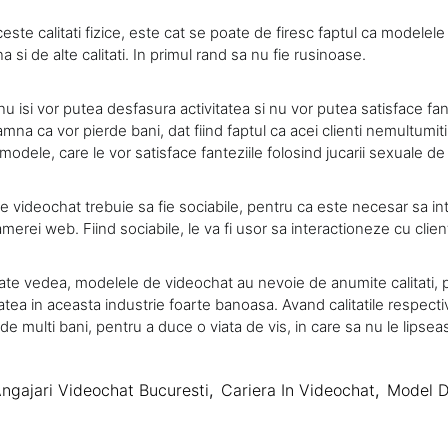
este calitati fizice, este cat se poate de firesc faptul ca modelel
 si de alte calitati. In primul rand sa nu fie rusinoase.
u isi vor putea desfasura activitatea si nu vor putea satisface fante
mna ca vor pierde bani, dat fiind faptul ca acei clienti nemultumiti,
 modele, care le vor satisface fanteziile folosind jucarii sexuale d
e videochat trebuie sa fie sociabile, pentru ca este necesar sa i
camerei web. Fiind sociabile, le va fi usor sa interactioneze cu client
e vedea, modelele de videochat au nevoie de anumite calitati, p
atea in aceasta industrie foarte banoasa. Avand calitatile respecti
 de multi bani, pentru a duce o viata de vis, in care sa nu le lipsea
ngajari Videochat Bucuresti
,
Cariera In Videochat
,
Model D