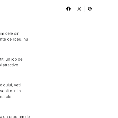
cum cele din
nte de liceu, nu
tit, un job de
i atractive
ioului, veti
 venit minim
mnatele
vea un program de