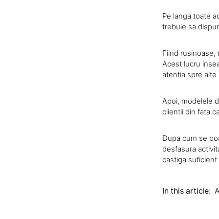
Pe langa toate ac
trebuie sa dispuna
Fiind rusinoase, n
Acest lucru insea
atentia spre alte
Apoi, modelele d
clientii din fata 
Dupa cum se poat
desfasura activit
castiga suficient
In this article:
A