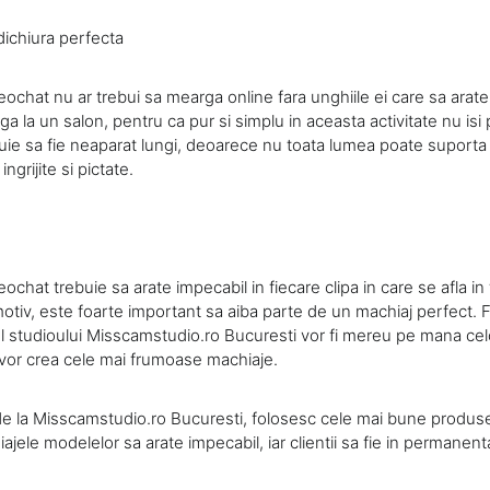
dichiura perfecta
ochat nu ar trebui sa mearga online fara unghiile ei care sa arat
ga la un salon, pentru ca pur si simplu in aceasta activitate nu isi 
uie sa fie neaparat lungi, deoarece nu toata lumea poate suporta 
ingrijite si pictate.
chat trebuie sa arate impecabil in fiecare clipa in care se afla in
otiv, este foarte important sa aiba parte de un machiaj perfect. 
ul studioului Misscamstudio.ro Bucuresti vor fi mereu pe mana ce
e vor crea cele mai frumoase machiaje.
 de la Misscamstudio.ro Bucuresti, folosesc cele mai bune produ
iajele modelelor sa arate impecabil, iar clientii sa fie in permanen