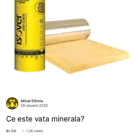
Mihail Eftimie
28 ianuarie 2020
Ce este vata minerala?
BLOG
1,3K views