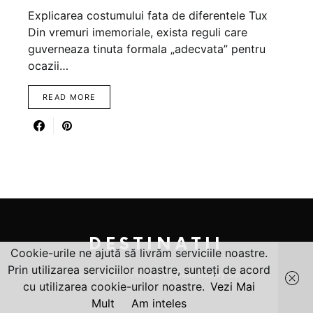
Explicarea costumului fata de diferentele Tux
Din vremuri imemoriale, exista reguli care
guverneaza tinuta formala „adecvata” pentru
ocazii…
READ MORE
DESTINATII
Cookie-urile ne ajută să livrăm serviciile noastre.
Prin utilizarea serviciilor noastre, sunteți de acord
Designed & Developed by
Code Supply Co.
cu utilizarea cookie-urilor noastre.
Vezi Mai
Mult
Am inteles