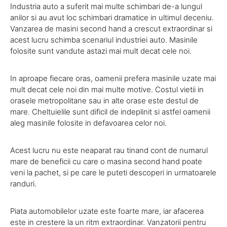
Industria auto a suferit mai multe schimbari de-a lungul
anilor si au avut loc schimbari dramatice in ultimul deceniu.
Vanzarea de masini second hand a crescut extraordinar si
acest lucru schimba scenariul industriei auto. Masinile
folosite sunt vandute astazi mai mult decat cele noi.
In aproape fiecare oras, oamenii prefera masinile uzate mai
mult decat cele noi din mai multe motive. Costul vietii in
orasele metropolitane sau in alte orase este destul de
mare. Cheltuielile sunt dificil de indeplinit si astfel oamenii
aleg masinile folosite in defavoarea celor noi.
Acest lucru nu este neaparat rau tinand cont de numarul
mare de beneficii cu care o masina second hand poate
veni la pachet, si pe care le puteti descoperi in urmatoarele
randuri.
Piata automobilelor uzate este foarte mare, iar afacerea
este in crestere la un ritm extraordinar. Vanzatorii pentru