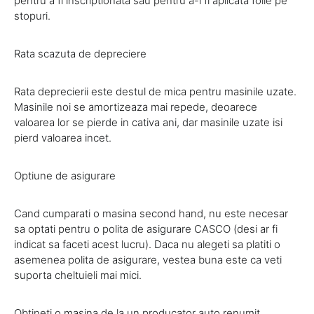
pentru a fi inscriptionata sau pentru a-i fi aplicata folie pe
stopuri.
Rata scazuta de depreciere
Rata deprecierii este destul de mica pentru masinile uzate.
Masinile noi se amortizeaza mai repede, deoarece
valoarea lor se pierde in cativa ani, dar masinile uzate isi
pierd valoarea incet.
Optiune de asigurare
Cand cumparati o masina second hand, nu este necesar
sa optati pentru o polita de asigurare CASCO (desi ar fi
indicat sa faceti acest lucru). Daca nu alegeti sa platiti o
asemenea polita de asigurare, vestea buna este ca veti
suporta cheltuieli mai mici.
Obtineti o masina de la un producator auto renumit