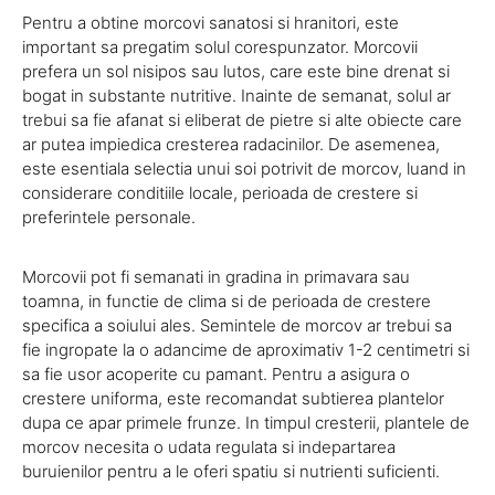
Pentru a obtine morcovi sanatosi si hranitori, este
important sa pregatim solul corespunzator. Morcovii
prefera un sol nisipos sau lutos, care este bine drenat si
bogat in substante nutritive. Inainte de semanat, solul ar
trebui sa fie afanat si eliberat de pietre si alte obiecte care
ar putea impiedica cresterea radacinilor. De asemenea,
este esentiala selectia unui soi potrivit de morcov, luand in
considerare conditiile locale, perioada de crestere si
preferintele personale.
Morcovii pot fi semanati in gradina in primavara sau
toamna, in functie de clima si de perioada de crestere
specifica a soiului ales. Semintele de morcov ar trebui sa
fie ingropate la o adancime de aproximativ 1-2 centimetri si
sa fie usor acoperite cu pamant. Pentru a asigura o
crestere uniforma, este recomandat subtierea plantelor
dupa ce apar primele frunze. In timpul cresterii, plantele de
morcov necesita o udata regulata si indepartarea
buruienilor pentru a le oferi spatiu si nutrienti suficienti.