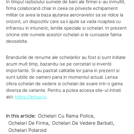
In timpul razboiului sumele de bani ale firmei s-au inmultit,
firma colaborand chiar in ceea ce priveste echipament
militar ce avea la baza ajutarea aeronavelor sa se ridice la
orizont, un dispozitiv care sa ii ajute sa vada noaptea cu
infrarosu in intuneric, lentile speciale si ochelari. In prezent
oricine stie numele acestor ochelari si le cunoaste faima
deosebita.
Brandurile de renume ale ochelarilor au fost si sunt initiate
acum mult timp, bazandu-se pe cercetari si inventii
importante. Si-au pastrat calitatile lor pana in prezent si
sunt iubite de oameni pana in momentul actual. Lensa
ofera ochelari de vedere si ochelari de soare intr-o gama
diversa de variante. Pentru a putea accesa site-ul intrati
aici:
https://lensa.ro
.
In this article:
Ochelari Cu Rama Police
,
Ochelari De Firma
,
Ochelari De Vedere Barbati
,
Ochelari Polaroid