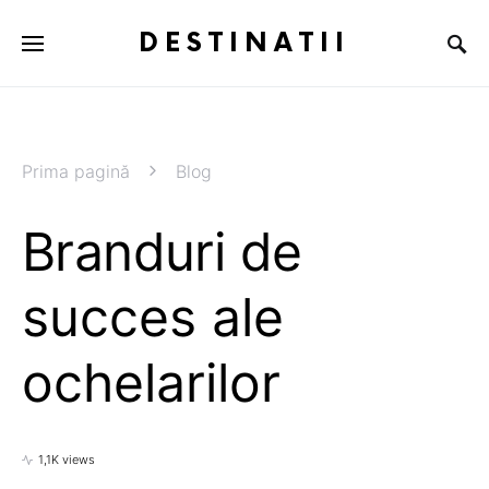
DESTINATII
Prima pagină
Blog
Branduri de
succes ale
ochelarilor
1,1K views