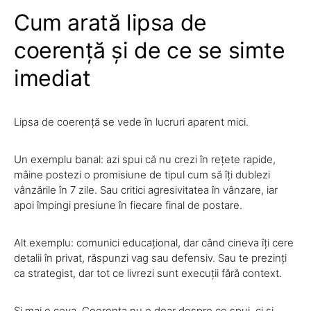
Cum arată lipsa de
coerență și de ce se simte
imediat
Lipsa de coerență se vede în lucruri aparent mici.
Un exemplu banal: azi spui că nu crezi în rețete rapide,
mâine postezi o promisiune de tipul cum să îți dublezi
vânzările în 7 zile. Sau critici agresivitatea în vânzare, iar
apoi împingi presiune în fiecare final de postare.
Alt exemplu: comunici educațional, dar când cineva îți cere
detalii în privat, răspunzi vag sau defensiv. Sau te prezinți
ca strategist, dar tot ce livrezi sunt execuții fără context.
Și mai e ceva. Coerența nu e doar despre ce spui, ci și