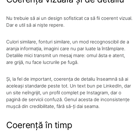
Nu trebuie să ai un design sofisticat ca să fii coerent vizual.
Dar e util să ai niște repere.
Culori similare, fonturi similare, un mod recognoscibil de a
aranja informația, imagini care nu par luate la întâmplare.
Detaliile mici transmit un mesaj mare: omul ăsta e atent,
are grijă, nu face lucrurile pe fugă.
Și, la fel de important, coerența de detaliu înseamnă să ai
aceleași standarde peste tot. Un text bun pe LinkedIn, dar
un site neîngrijit, un profil complet pe Instagram, dar o
pagină de servicii confuză. Genul acesta de inconsistențe
mușcă din credibilitate, fără să-ți dai seama.
Coerență în timp