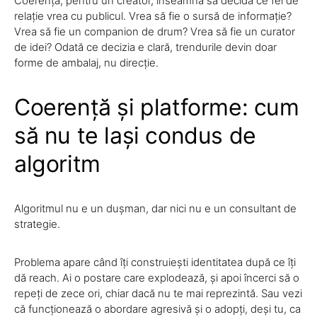
Coerența, pentru un creator, înseamnă să decidă ce fel de
relație vrea cu publicul. Vrea să fie o sursă de informație?
Vrea să fie un companion de drum? Vrea să fie un curator
de idei? Odată ce decizia e clară, trendurile devin doar
forme de ambalaj, nu direcție.
Coerență și platforme: cum
să nu te lași condus de
algoritm
Algoritmul nu e un dușman, dar nici nu e un consultant de
strategie.
Problema apare când îți construiești identitatea după ce îți
dă reach. Ai o postare care explodează, și apoi încerci să o
repeți de zece ori, chiar dacă nu te mai reprezintă. Sau vezi
că funcționează o abordare agresivă și o adopți, deși tu, ca