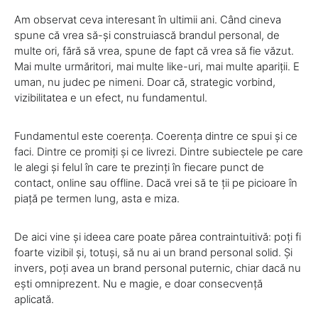
Am observat ceva interesant în ultimii ani. Când cineva
spune că vrea să-și construiască brandul personal, de
multe ori, fără să vrea, spune de fapt că vrea să fie văzut.
Mai multe urmăritori, mai multe like-uri, mai multe apariții. E
uman, nu judec pe nimeni. Doar că, strategic vorbind,
vizibilitatea e un efect, nu fundamentul.
Fundamentul este coerența. Coerența dintre ce spui și ce
faci. Dintre ce promiți și ce livrezi. Dintre subiectele pe care
le alegi și felul în care te prezinți în fiecare punct de
contact, online sau offline. Dacă vrei să te ții pe picioare în
piață pe termen lung, asta e miza.
De aici vine și ideea care poate părea contraintuitivă: poți fi
foarte vizibil și, totuși, să nu ai un brand personal solid. Și
invers, poți avea un brand personal puternic, chiar dacă nu
ești omniprezent. Nu e magie, e doar consecvență
aplicată.