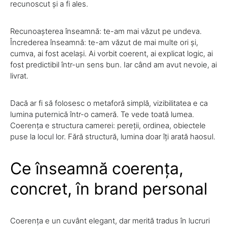
recunoscut și a fi ales.
Recunoașterea înseamnă: te-am mai văzut pe undeva.
Încrederea înseamnă: te-am văzut de mai multe ori și,
cumva, ai fost același. Ai vorbit coerent, ai explicat logic, ai
fost predictibil într-un sens bun. Iar când am avut nevoie, ai
livrat.
Dacă ar fi să folosesc o metaforă simplă, vizibilitatea e ca
lumina puternică într-o cameră. Te vede toată lumea.
Coerența e structura camerei: pereții, ordinea, obiectele
puse la locul lor. Fără structură, lumina doar îți arată haosul.
Ce înseamnă coerența,
concret, în brand personal
Coerența e un cuvânt elegant, dar merită tradus în lucruri