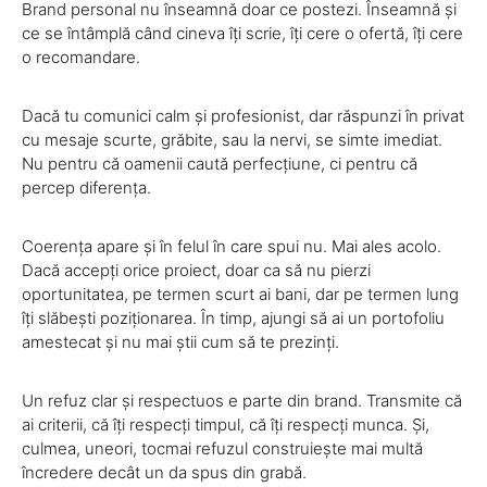
Brand personal nu înseamnă doar ce postezi. Înseamnă și
ce se întâmplă când cineva îți scrie, îți cere o ofertă, îți cere
o recomandare.
Dacă tu comunici calm și profesionist, dar răspunzi în privat
cu mesaje scurte, grăbite, sau la nervi, se simte imediat.
Nu pentru că oamenii caută perfecțiune, ci pentru că
percep diferența.
Coerența apare și în felul în care spui nu. Mai ales acolo.
Dacă accepți orice proiect, doar ca să nu pierzi
oportunitatea, pe termen scurt ai bani, dar pe termen lung
îți slăbești poziționarea. În timp, ajungi să ai un portofoliu
amestecat și nu mai știi cum să te prezinți.
Un refuz clar și respectuos e parte din brand. Transmite că
ai criterii, că îți respecți timpul, că îți respecți munca. Și,
culmea, uneori, tocmai refuzul construiește mai multă
încredere decât un da spus din grabă.