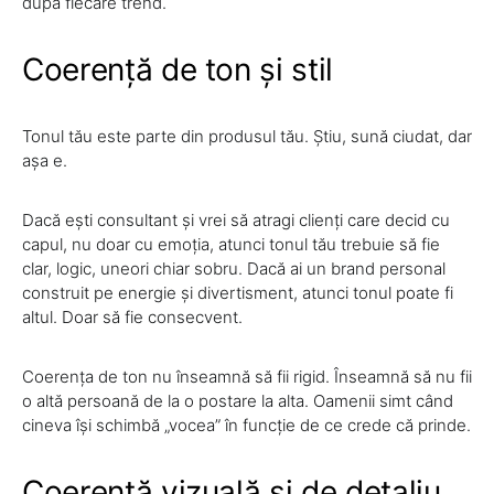
după fiecare trend.
Coerență de ton și stil
Tonul tău este parte din produsul tău. Știu, sună ciudat, dar
așa e.
Dacă ești consultant și vrei să atragi clienți care decid cu
capul, nu doar cu emoția, atunci tonul tău trebuie să fie
clar, logic, uneori chiar sobru. Dacă ai un brand personal
construit pe energie și divertisment, atunci tonul poate fi
altul. Doar să fie consecvent.
Coerența de ton nu înseamnă să fii rigid. Înseamnă să nu fii
o altă persoană de la o postare la alta. Oamenii simt când
cineva își schimbă „vocea” în funcție de ce crede că prinde.
Coerență vizuală și de detaliu