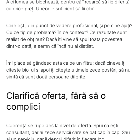
Aici lumea se blochează, pentru că încearcă să fie diferită
cu orice preț. Uneori e suficient să fii clar.
Cine ești, din punct de vedere profesional, și pe cine ajuți?
Cu ce tip de problemă? În ce context? Ce rezultate sunt
realist de obținut? Dacă îți vine să spui toată povestea
dintr-o dată, e semn că încă nu ai distilat.
Îmi place să gândesc asta ca pe un filtru: dacă cineva îți
citește bio-ul și apoi îți citește ultimele zece postări, să nu
simtă că sunt două persoane diferite.
Clarifică oferta, fără să o
complici
Coerența se rupe des la nivel de ofertă. Spui că ești
consultant, dar ai zece servicii care se bat cap în cap. Sau
ai un serviciu, dar îl descrii diferit în fiecare loc.