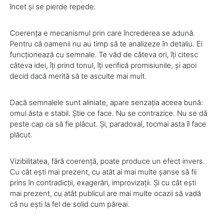
încet și se pierde repede.
Coerența e mecanismul prin care încrederea se adună.
Pentru că oamenii nu au timp să te analizeze în detaliu. Ei
funcționează cu semnale. Te văd de câteva ori, îți citesc
câteva idei, îți prind tonul, îți verifică promisiunile, și apoi
decid dacă merită să te asculte mai mult.
Dacă semnalele sunt aliniate, apare senzația aceea bună:
omul ăsta e stabil. Știe ce face. Nu se contrazice. Nu se dă
peste cap ca să fie plăcut. Și, paradoxal, tocmai asta îl face
plăcut.
Vizibilitatea, fără coerență, poate produce un efect invers.
Cu cât ești mai prezent, cu atât ai mai multe șanse să fii
prins în contradicții, exagerări, improvizații. Și cu cât ești
mai prezent, cu atât publicul are mai multe ocazii să vadă
că nu ești la fel de solid cum păreai.