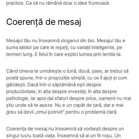
practice. Ca să nu rămână doar o idee frumoasă.
Coerență de mesaj
Mesajul tău nu înseamnă sloganul din bio. Mesajul tău e
suma ideilor pe care le repeți, cu variații inteligente, pe
termen lung. E felul în care explici lumea prin lentila ta.
Când cineva te urmărește o lună, două, șase, ar trebui să
poată spune, într-o propoziție simplă, cu ce îl ajuți și cum
gândești. Dacă într-o săptămână ești despre
productivitate, în alta despre investiții, în alta despre
psihologie, iar apoi dai sfaturi despre orice, oamenii nu mai
știu unde să te așeze. Nu e un capăt de țară, dar e mai
greu să devii „omul potrivit” pentru o problemă clară.
Coerența de mesaj nu înseamnă să vorbești despre un
singur lucru toată viața. Înseamnă să ai un fir roșu. Un