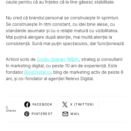
caute pentru că au înțeles că la tine găsesc stabilitate.
Nu cred că brandul personal se construiește în sprinturi.
Se construiește în ritm constant, cu idei bine alese, cu
standarde asumate și cu o relație matură cu vizibilitatea.
Mai puțină alergare după atenție, mai multă atenție la
consistență. Sună mai puțin spectaculos, dar funcționează.
Articol scris de
Ovidiu Selejan (MBA)
, strateg și consultant
în marketing digital, cu peste 10 ani de experiență. Este
fondator
BlogDigital.ro
, blog de marketing activ de peste 6
ani, și co-fondator al agenției Relevo Digital.
FACEBOOK
X (TWITTER)
0
Shares
PINTEREST
MAIL