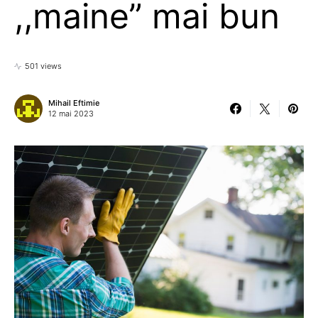
,,maine” mai bun
501 views
Mihail Eftimie
12 mai 2023