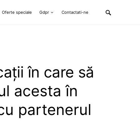
Oferte speciale
Gdpr
Contactati-ne
ații în care să
l acesta în
cu partenerul