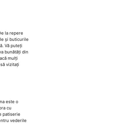
De la repere
e și buticurile
ă. Vă puteți
va bunătăți din
acă mulți
ă vizitați
ona este o
ora cu
e patiserie
entru vederile