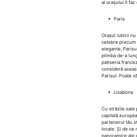
al orașului îl fa
Paris
Orașul iubirii n
celebre precum T
elegante, Parisul
plimba de-a lungu
patiseria france
consideră aceast
Parisul. Poate vă
Lisabona
Cu străzile sale 
capitală europea
partenerul tău s
locale. Și de ce
panoramice ale o