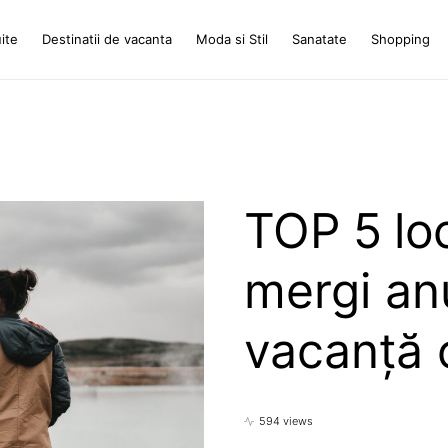
ite
Destinatii de vacanta
Moda si Stil
Sanatate
Shopping
TOP 5 loc
mergi anu
vacanță 
594 views