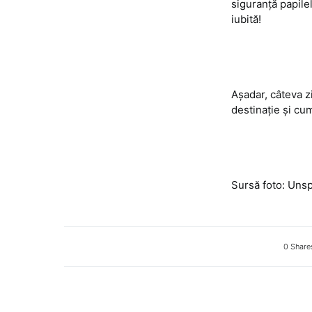
siguranță papile
iubită!
Așadar, câteva z
destinație și cu
Sursă foto: Uns
0 Share