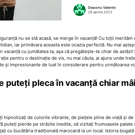
Deaconu Valentin
28 aprilie 2023
iguranță nu se stă acasă, se merge în vacanță! Cu toții merităm 
otidian, iar primăvara aceasta este ocazia perfectă. Nu mai așt
 în vacanță cu jumătatea ta, așa că pregătește-te chiar de astăzi! 
ație pentru o destinație de vis, nu mai căuta, ai ajuns unde trebui
dite și impresionante de luat în considerare pentru următoarea v
e puteți pleca în vacanță chiar mâ
iți hipnotizați de culorile vibrante, de piețele pline de viață și 
 puteți pierde pe străzile inedite, să vizitați frumoasele palate 
țați cu bucătăria tradițională marocană la un local. Istoria bogată