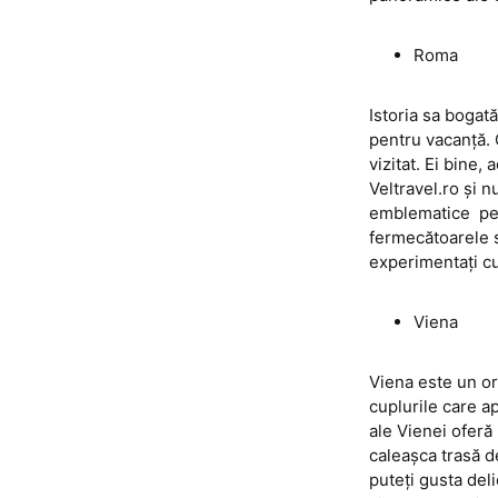
Roma
Istoria sa bogată
pentru vacanță. 
vizitat. Ei bine,
Veltravel.ro și 
emblematice pen
fermecătoarele st
experimentați cu
Viena
Viena este un ora
cuplurile care ap
ale Vienei oferă
caleașca trasă d
puteți gusta del