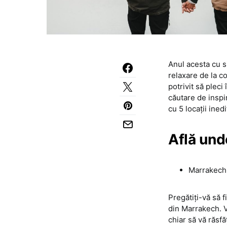
Anul acesta cu s
relaxare de la c
potrivit să pleci
căutare de inspir
cu 5 locații ine
Află und
Marrakech
Pregătiți-vă să f
din Marrakech. Vă
chiar să vă răsfă