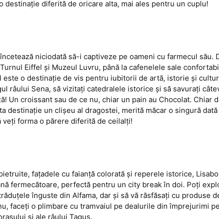
c o destinație diferită de oricare alta, mai ales pentru un cuplu!
u încetează niciodată să-i captiveze pe oameni cu farmecul său. 
urnul Eiffel și Muzeul Luvru, până la cafenelele sale confortabil
 este o destinație de vis pentru iubitorii de artă, istorie și cultur
l râului Sena, să vizitați catedralele istorice și să savurați câte
ză! Un croissant sau de ce nu, chiar un
pain au Chocolat.
Chiar d
a destinație un clișeu al dragostei, merită măcar o singură dată s
 veți forma o părere diferită de ceilalți!
pietruite, fațadele cu faianță colorată și reperele istorice, Lisab
nă fermecătoare, perfectă pentru un city break în doi. Poți expl
trăduțele înguste din Alfama, dar și să vă răsfăsați cu produse d
 nu, faceți o plimbare cu tramvaiul pe dealurile din împrejurimi p
rașului și ale râului Tagus.