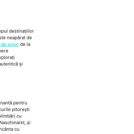
pul destinațiilor
este neapărat de
t de avion
de la
epere
plorați
autentică și
cinantă pentru
urile pitorești
plimbări cu
 Naschmarkt, și
încânta cu