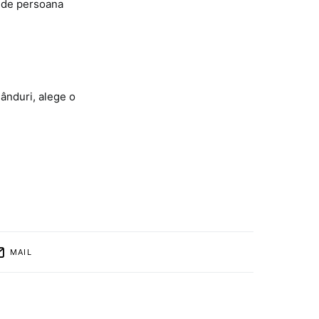
i de persoana
gânduri, alege o
MAIL