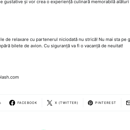
le gustative și vor crea o experiență culinară memorabilă alătur
ile de relaxare cu partenerul niciodată nu strică! Nu mai sta pe 
mpără bilete de avion. Cu siguranță va fi o vacanță de neuitat!
plash.com
s
FACEBOOK
X (TWITTER)
PINTEREST