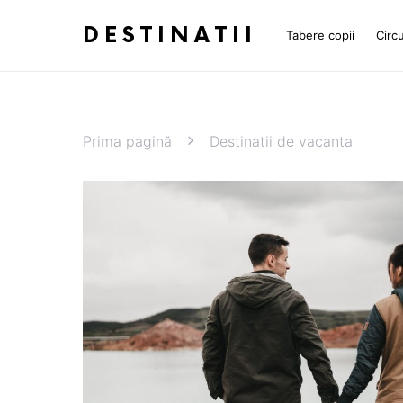
DESTINATII
Tabere copii
Circu
Prima pagină
Destinatii de vacanta