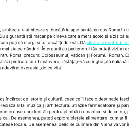
, arhitectura uimitoare și bucătăria apetisantă, au dus Roma în to
Cu siguranță știi măcar pe cineva care a mers acolo și a zis că 
 acum poți să mergi și tu, dacă îți dorești. Dă
click aici pentru bile
nu mai sta pe gânduri! Împreună cu partenerul tău puteți vizita r
tru Roma, precum: Colosseumul, Vatican și Forumul Roman. Ex
răzi pietruite din Trastevere, răsfățați-vă cu înghețată italiană 
 adevărat expresia „dolce vita”!
ș încărcat de istorie și cultură, ceea ce îl face o destinație fas
reciază arta, muzica și arhitectura. Străzile fermecătoare și parc
 numeroase oportunități pentru plimbări romantice și de ce nu, 
e cai. De asemenea, puteți explora piețele alimentare, cum ar fi
icatese locale. De asemenea, deliciile culinare din Viena vă vor 