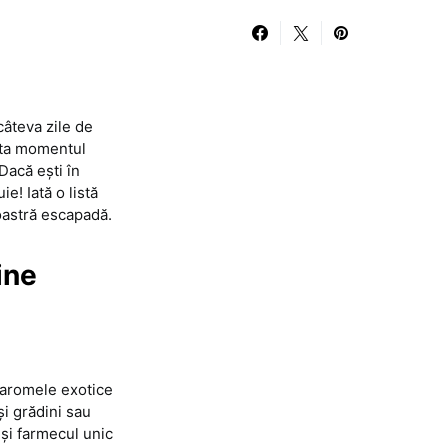
câteva zile de
epta momentul
Dacă ești în
e! Iată o listă
oastră escapadă.
ine
de aromele exotice
și grădini sau
 și farmecul unic