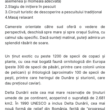
asemenea şi momeala adecvată)
2.Stagiu de iniţiere în pescuit
3.Circuit turistic de descoperire a pescuitului tradiţional
4.Masaj relaxant
Camerele orientate către sud oferă o vedere de
perspectivă, deschisă spre mare şi spre oraşul Sulina, cu
calmul său specific. Dacă sunteţi matinal, puteţi admira un
splendid răsărit de soare.
Un ţinut exotic cu peste 1200 de specii de copaci şi
plante, cu cea mai bogată faună ornitologică din Europa
(peste 300 de specii de păsări, printre care colonii unice
de pelicani) şi ihtiologică (aproximativ 100 de specii de
peşti, printre care heringul de Dunăre şi sturionii, care
dau preţiosul caviar).
Delta Dunării este cea mai mare rezervaţie de ţinuturi
umede de pe continent, acoperind o suprafaţă de 2.681
km2. În 1990 UNESCO a inclus Delta Dunării, cea mai
nouă formă de relief din România, ferită de “progresul