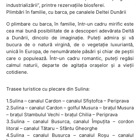
industrializării”, printre rezervaţiile biosferei.
Plimbări în familie, cu barca, pe canalele Deltei Dunării
O plimbare cu barca, în familie, într-un cadru mirific este
cea mai bună posibilitate de a descoperi adevărata Deltă
a Dunării, dincolo de imaginaţie. Puteţi admira şi vă
bucura de o natură virgină, de o vegetaţie luxuriantă,
unică în Europa, de nenumăratele păsări şi chiar de peştii
care o populează. Într-un cadru romantic, puteţi regăsi
calmul naturii, departe de agitaţia oraşelor şi a vieţii
cotidiene.
Trasee turistice cu plecare din Sulina:
1.Sulina – canalul Cardon – canalul Sfiştofca – Periprava
2.Sulina – canalul Cardon – golful Musura – braţul Musura
– braţul Stambulul Vechi – braţul Chilia – Periprava
3.Sulina – canalul Busurca, canalul Împuţita – cordon
litoral – canalul Tătaru – Sfântu Gheorghe
4.Sulina – canalul Busurca – canalul Roşu – canalul