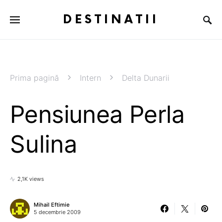
DESTINATII
Prima pagină
Intern
Delta Dunarii
Pensiunea Perla
Sulina
2,1K views
Mihail Eftimie
5 decembrie 2009