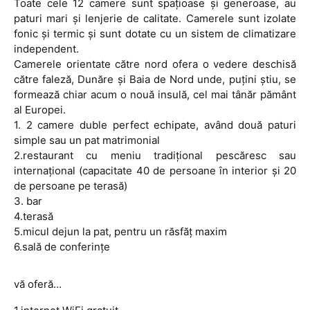
Toate cele 12 camere sunt spaţioase şi generoase, au
paturi mari şi lenjerie de calitate. Camerele sunt izolate
fonic şi termic şi sunt dotate cu un sistem de climatizare
independent.
Camerele orientate către nord ofera o vedere deschisă
către faleză, Dunăre şi Baia de Nord unde, puţini ştiu, se
formează chiar acum o nouă insulă, cel mai tânăr pământ
al Europei.
1. 2 camere duble perfect echipate, având două paturi
simple sau un pat matrimonial
2.restaurant cu meniu tradiţional pescăresc sau
internaţional (capacitate 40 de persoane în interior şi 20
de persoane pe terasă)
3. bar
4.terasă
5.micul dejun la pat, pentru un răsfăţ maxim
6.sală de conferinţe
vă oferă…