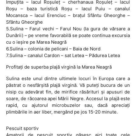
Împuţita – lacul Roşuleţ – cherhanaua Roşuleţ – lacul
Roşu – baza turistică Roşu – lacul Puiu – canalul
Mocansca – lacul Erenciuc – braţul Sfântu Gheorghe –
Sfântu Gheorghe
5.Sulina – Farul vechi – Farul Nou (la gura de vărsare a
Dunării) – pe vreme favorabilă se poate continua excursia
cu o ieşire pe Marea Neagră
6.Sulina – colonia de pelicani – Baia de Nord
7.Sulina – canalul Cardon – sat Letea – Pădurea Letea
Profitaţi de superba plajă virgină la Marea Neagră
Sulina este unul dintre ultimele locuri în Europa care a
păstrat o nesfârşită plajă virgină. Vă puteţi bucura de un
nisip cu adevărat fin, de mirifice răsărituri şi apusuri de
soare, de răcoarea apei Mării Negre. Accesul la plajă este
rapid, cu ajutorul microbuzelor sau, dacă apreciaţi
plimbările in aer liber, mergând pe jos 15-20 minute.
Pescuit sportiv
Amatorii de pescuit sportiv găsesc aici toate cele