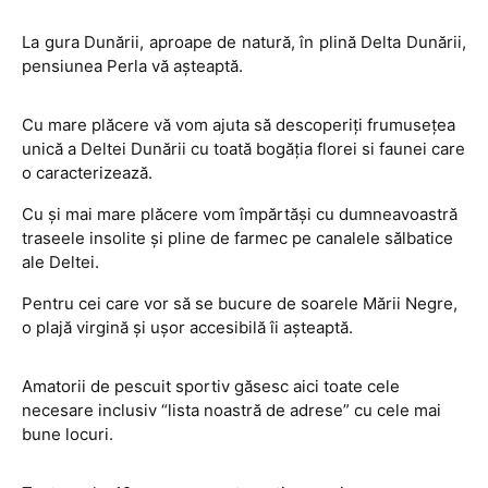
La gura Dunării, aproape de natură, în plină Delta Dunării,
pensiunea Perla vă aşteaptă.
Cu mare plăcere vă vom ajuta să descoperiţi frumuseţea
unică a Deltei Dunării cu toată bogăţia florei si faunei care
o caracterizează.
Cu şi mai mare plăcere vom împărtăşi cu dumneavoastră
traseele insolite şi pline de farmec pe canalele sălbatice
ale Deltei.
Pentru cei care vor să se bucure de soarele Mării Negre,
o plajă virgină şi uşor accesibilă îi aşteaptă.
Amatorii de pescuit sportiv găsesc aici toate cele
necesare inclusiv “lista noastră de adrese” cu cele mai
bune locuri.