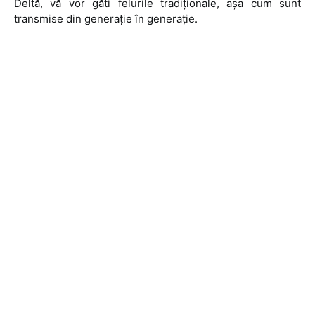
Deltă, vă vor găti felurile tradiţionale, aşa cum sunt
transmise din generaţie în generaţie.