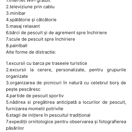
1.internet WiFi gratuit
2.televiziune prin cablu
3.minibar
4.spălătorie şi călcătorie
5.masaj relaxant
6.bărci de pescuit şi de agrement spre închiriere
7.scule de pescuit spre închiriere
8.paintball
Alte forme de distractie:
1.excursii cu barca pe traseele turistice
2.excursii la cerere, personalizate, pentru grupurile
organizate
3.organizarea de picnicuri în natură cu celebrul borş de
peşte pescăresc
4.partide de pescuit sportiv
5.nădirea si pregătirea anticipată a locurilor de pescuit,
furnizarea momelii potrivite
6.stagii de iniţiere în pescuitul tradiţional
7.expediţii ornitologice pentru observarea şi fotografierea
păsărilor