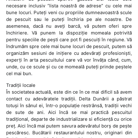
necesare inclusiv “lista noastră de adrese” cu cele mai
bune locuri. Puteţi veni cu propriile dumneavoastră scule
de pescuit sau le puteţi închiria pe ale noastre. De
asemenea, dacă nu aveţi barcă, vă putem oferi spre
închiriere. Vă punem la dispoziţie momeala potrivită
pentru speciile de peşti care pot fi pescuiţi în regiune. Vă
îndrumăm spre cele mai bune locuri de pescuit, putem să
organizăm sesiuni de iniţiere cu adevăraţi profesionişti,
experţi în arta pescuitului care vă vor învăţa când, cum,
unde, cu ce scule şi cu ce momeală puteţi prinde peştele
cel mai bun.
Tradiţii locale
În societatea actuală, este din ce în ce mai dificil să avem
contact cu adevăratele tradiţii. Delta Dunării a păstrat
totuşi în sânul ei, într-o populaţie restrânsă, tradiţii vechi
de sute de ani. Aici încă se mai practică pescuitul
tradiţional, departe de industrializare si eficienţă cu orice
preţ. Aici încă mai putem savura adevăratul borş de peşte
pescăresc. Bucătarii restaurantului nostru, originari din